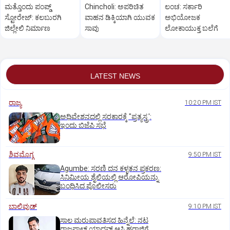
ಮತ್ತೊಂದು ಪಂಪ್ಡ್‌
Chincholi: ಅಪರಿಚಿತ
ಲಂಚ: ಸರ್ಕಾರಿ
ಸ್ಟೋರೇಜ್‌: ಕಲಬುರಗಿ
ವಾಹನ ಡಿಕ್ಕಿಯಾಗಿ ಯುವಕ
ಅಭಿಯೋಜಕ
ಜಿಲ್ಲೇಲಿ ನಿರ್ಮಾಣ
ಸಾವು
ಲೋಕಾಯುಕ್ತ ಬಲೆಗೆ
LATEST NEWS
ರಾಜ್ಯ
10:20 PM IST
ಅಧಿವೇಶನದಲ್ಲಿ ಸರಕಾರಕ್ಕೆ "ಪ್ರತ್ಯಸ್ತ್ರ':
ಇಂದು ಬಿಜೆಪಿ ಸಭೆ
ಶಿವಮೊಗ್ಗ
9:50 PM IST
Agumbe: ಸರಣಿ ದನ ಕಳ್ಳತನ ಪ್ರಕರಣ:
ಸಿನಿಮೀಯ ಶೈಲಿಯಲ್ಲಿ ಆರೋಪಿಯನ್ನು
ಬಂಧಿಸಿದ ಪೊಲೀಸರು
ಬಾಲಿವುಡ್‌
9:10 PM IST
ಸಾಲ ಮರುಪಾವತಿಸದ ಹಿನ್ನೆಲೆ: ನಟ
ರಾಜಪಾಲ್ ಯಾದವ್‌ ಆಸ್ತಿ ಹರಾಜಿಗೆ