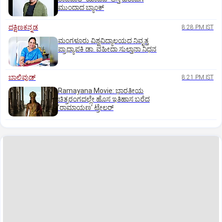
ಮುಂದಾದ ಬ್ಯಾಂಕ್
ದಕ್ಷಿಣಕನ್ನಡ
8:28 PM IST
ಮಂಗಳೂರು ವಿಶ್ವವಿದ್ಯಾಲಯದ ನಿವೃತ್ತ
ಪ್ರಾಧ್ಯಾಪಕಿ ಡಾ. ವಹೀದಾ ಸುಲ್ತಾನಾ ನಿಧನ
ಬಾಲಿವುಡ್‌
8:21 PM IST
Ramayana Movie: ಭಾರತೀಯ
ಚಿತ್ರರಂಗದಲ್ಲೇ ಹೊಸ ಇತಿಹಾಸ ಬರೆದ
ʼರಾಮಾಯಣʼ ಟ್ರೇಲರ್