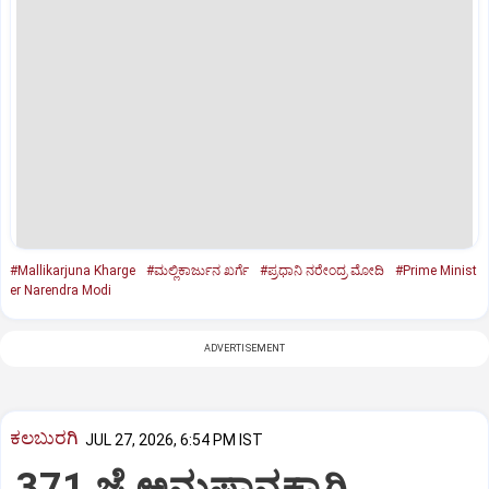
#Mallikarjuna Kharge
#ಮಲ್ಲಿಕಾರ್ಜುನ ಖರ್ಗೆ
#ಪ್ರಧಾನಿ ನರೇಂದ್ರ ಮೋದಿ
#Prime Minist
er Narendra Modi
ADVERTISEMENT
ಕಲಬುರಗಿ
JUL 27, 2026, 6:54 PM IST
371 ಜೆ ಅನುಷ್ಠಾನಕ್ಕಾಗಿ