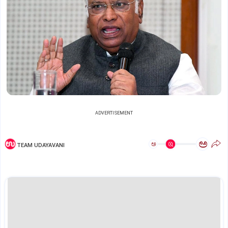
ADVERTISEMENT
ಅ
ಅ
TEAM UDAYAVANI