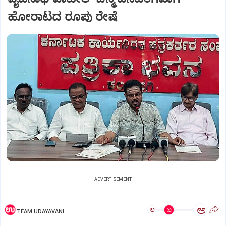
ಹೋರಾಟದ ರೂಪು ರೇಷೆ
ADVERTISEMENT
ಅ
ಅ
TEAM UDAYAVANI