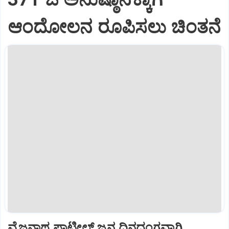
ಆಂದೋಲನ ರೂಪಿಸಲು ಚಿಂತನೆ
ವೈಜನಾಥ ಪಾಟೀಲ್ ಜನ್ಮ ದಿನದಂಗವಾಗಿ