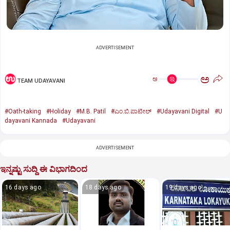
ADVERTISEMENT
ಅ
ಅ
TEAM UDAYAVANI
#Oath-taking
#Holiday
#M.B. Patil
#ಎಂ.ಬಿ.ಪಾಟೀಲ್‌
#Udayavani Digital
#U
dayavani Kannada
#Udayavani
ADVERTISEMENT
ಇನ್ನಷ್ಟು ಸುದ್ದಿ ಈ ವಿಭಾಗದಿಂದ
16 days ago
18 days ago
19 days ago