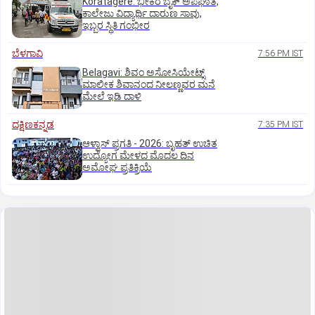
Koratagere: ಭೀಕರ ಬೈಕ್ ಅಪಘಾತ,
ಕಾಲೇಜು ವಿದ್ಯಾರ್ಥಿ ದಾರುಣ ಸಾವು,
ಇಬ್ಬರ ಸ್ಥಿತಿ ಗಂಭೀರ
ಬೆಳಗಾವಿ
7:56 PM IST
Belagavi: ಶಿವಂ ಅಸೋಸಿಯೇಟ್ಸ್
ಮಾಲೀಕ ಶಿವಾನಂದ ನೀಲಣ್ಣವರ ಮನೆ
ಮೇಲೆ ಇಡಿ‌ ದಾಳಿ
ದಕ್ಷಿಣಕನ್ನಡ
7:35 PM IST
ಆಳ್ವಾಸ್‌ ಪ್ರಗತಿ - 2026: ಬೃಹತ್ ಉಚಿತ
ಉದ್ಯೋಗ ಮೇಳದ ಮೊದಲ ದಿನ
ಅಮೋಘ ಪ್ರತಿಕ್ರಿಯೆ