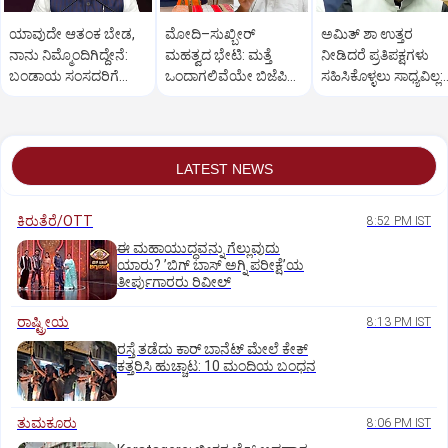
ಯಾವುದೇ ಆತಂಕ ಬೇಡ,
ಮೋದಿ–ಸುಖ್ಬೀರ್
ಅಮಿತ್ ಶಾ ಉತ್ತರ
ನಾನು ನಿಮ್ಮೊಂದಿಗಿದ್ದೇನೆ:
ಮಹತ್ವದ ಭೇಟಿ: ಮತ್ತೆ
ನೀಡಿದರೆ ಪ್ರತಿಪಕ್ಷಗಳು
ಬಂಡಾಯ ಸಂಸದರಿಗೆ
ಒಂದಾಗಲಿವೆಯೇ ಬಿಜೆಪಿ–
ಸಹಿಸಿಕೊಳ್ಳಲು ಸಾಧ್ಯವಿಲ್ಲ:
ಪ್ರಧಾನಿ ಮೋದಿ ಅಭಯ
ಶಿರೋಮಣಿ ಅಕಾಲಿ ದಳ?
ರಿಜಿಜು
LATEST NEWS
ಕಿರುತೆರೆ/OTT
8:52 PM IST
ಈ ಮಹಾಯುದ್ಧವನ್ನು ಗೆಲ್ಲುವುದು
ಯಾರು? ʼಬಿಗ್‌ ಬಾಸ್‌ ಅಗ್ನಿ ಪರೀಕ್ಷೆʼಯ
ತೀರ್ಪುಗಾರರು ರಿವೀಲ್
ರಾಷ್ಟ್ರೀಯ
8:13 PM IST
ರಸ್ತೆ ತಡೆದು ಕಾರ್ ಬಾನೆಟ್ ಮೇಲೆ ಕೇಕ್
ಕತ್ತರಿಸಿ ಹುಚ್ಚಾಟ: 10 ಮಂದಿಯ ಬಂಧನ
ತುಮಕೂರು
8:06 PM IST