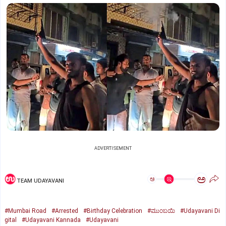
ADVERTISEMENT
ಅ
ಅ
TEAM UDAYAVANI
#Mumbai Road
#Arrested
#Birthday Celebration
#ಮುಂಬಯಿ
#Udayavani Di
gital
#Udayavani Kannada
#Udayavani