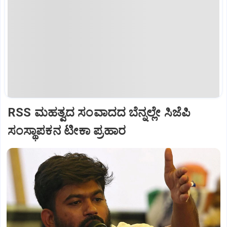
RSS ಮಹತ್ವದ ಸಂವಾದದ ಬೆನ್ನಲ್ಲೇ ಸಿಜೆಪಿ
ಸಂಸ್ಥಾಪಕನ ಟೀಕಾ ಪ್ರಹಾರ