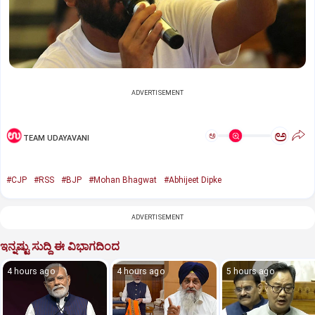
ADVERTISEMENT
ಅ
ಅ
TEAM UDAYAVANI
#CJP
#RSS
#BJP
#Mohan Bhagwat
#Abhijeet Dipke
ADVERTISEMENT
ಇನ್ನಷ್ಟು ಸುದ್ದಿ ಈ ವಿಭಾಗದಿಂದ
4 hours ago
4 hours ago
5 hours ago