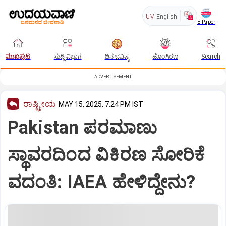
UV
English
E-Paper
ಮುಖಪುಟ
ಸುದ್ದಿ ವಿಭಾಗ
ದಿನ ಭವಿಷ್ಯ
ಹೊಂಗಿರಣ
Search
ADVERTISEMENT
ರಾಷ್ಟ್ರೀಯ
MAY 15, 2025, 7:24 PM IST
Pakistan ಪರಮಾಣು
ಸ್ಥಾವರದಿಂದ ವಿಕಿರಣ ಸೋರಿಕೆ
ವದಂತಿ: IAEA ಹೇಳಿದ್ದೇನು?