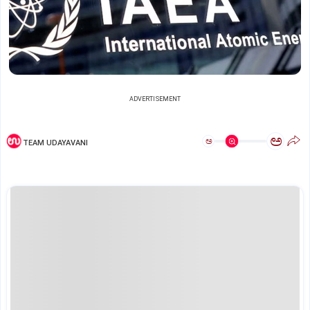
ADVERTISEMENT
ಅ
ಅ
TEAM UDAYAVANI