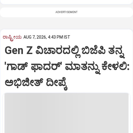
ADVERTISEMENT
ರಾಷ್ಟ್ರೀಯ
AUG 7, 2026, 4:43 PM IST
Gen Z ವಿಚಾರದಲ್ಲಿ ಬಿಜೆಪಿ ತನ್ನ
'ಗಾಡ್ ಫಾದರ್' ಮಾತನ್ನು ಕೇಳಲಿ:
ಅಭಿಜೀತ್ ದೀಪ್ಕೆ