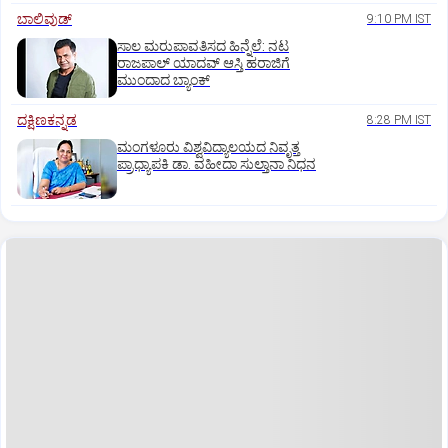
ಬಾಲಿವುಡ್‌
9:10 PM IST
ಸಾಲ ಮರುಪಾವತಿಸದ ಹಿನ್ನೆಲೆ: ನಟ
ರಾಜಪಾಲ್ ಯಾದವ್‌ ಆಸ್ತಿ ಹರಾಜಿಗೆ
ಮುಂದಾದ ಬ್ಯಾಂಕ್
ದಕ್ಷಿಣಕನ್ನಡ
8:28 PM IST
ಮಂಗಳೂರು ವಿಶ್ವವಿದ್ಯಾಲಯದ ನಿವೃತ್ತ
ಪ್ರಾಧ್ಯಾಪಕಿ ಡಾ. ವಹೀದಾ ಸುಲ್ತಾನಾ ನಿಧನ