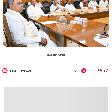
ADVERTISEMENT
ಅ
ಅ
TEAM UDAYAVANI