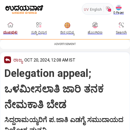
UV
English
E-Paper
ಮುಖಪುಟ
ಸುದ್ದಿ ವಿಭಾಗ
ದಿನ ಭವಿಷ್ಯ
ಹೊಂಗಿರಣ
Search
ADVERTISEMENT
ರಾಜ್ಯ
OCT 20, 2024, 12:08 AM IST
Delegation appeal;
ಒಳಮೀಸಲಾತಿ ಜಾರಿ ತನಕ
ನೇಮಕಾತಿ ಬೇಡ
ಸಿದ್ದರಾಮಯ್ಯರಿಗೆ ಪ.ಜಾತಿ ಎಡಗೈ ಸಮುದಾಯದ