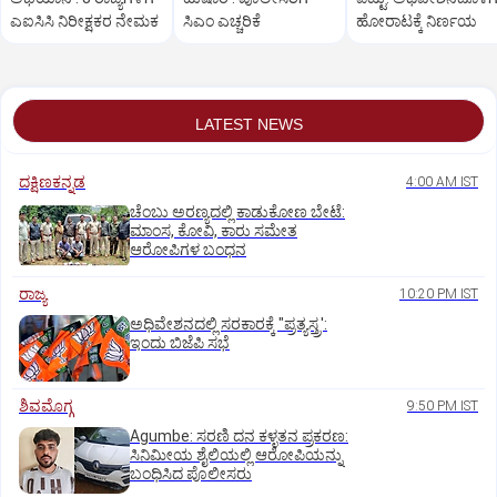
ಎಐಸಿಸಿ ನಿರೀಕ್ಷಕರ ನೇಮಕ
ಸಿಎಂ ಎಚ್ಚರಿಕೆ
ಹೋರಾಟಕ್ಕೆ ನಿರ್ಣಯ
LATEST NEWS
ದಕ್ಷಿಣಕನ್ನಡ
4:00 AM IST
ಚೆಂಬು ಅರಣ್ಯದಲ್ಲಿ ಕಾಡುಕೋಣ ಬೇಟೆ:
ಮಾಂಸ, ಕೋವಿ, ಕಾರು ಸಮೇತ
ಆರೋಪಿಗಳ ಬಂಧನ
ರಾಜ್ಯ
10:20 PM IST
ಅಧಿವೇಶನದಲ್ಲಿ ಸರಕಾರಕ್ಕೆ "ಪ್ರತ್ಯಸ್ತ್ರ':
ಇಂದು ಬಿಜೆಪಿ ಸಭೆ
ಶಿವಮೊಗ್ಗ
9:50 PM IST
Agumbe: ಸರಣಿ ದನ ಕಳ್ಳತನ ಪ್ರಕರಣ:
ಸಿನಿಮೀಯ ಶೈಲಿಯಲ್ಲಿ ಆರೋಪಿಯನ್ನು
ಬಂಧಿಸಿದ ಪೊಲೀಸರು