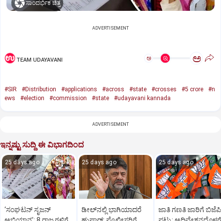
ಸಾಂದರ್ಭಿಕ ಚಿತ್ರ
ADVERTISEMENT
ಅ
ಅ
TEAM UDAYAVANI
#SIR
#Distribution
#applications
#across
#state
#crosses
#5 crore
#n
ews
#election
#commission
#state
#udayavani kannada
ADVERTISEMENT
ಇನ್ನಷ್ಟು ಸುದ್ದಿ ಈ ವಿಭಾಗದಿಂದ
25 days ago
25 days ago
25 days ago
‘ಸಂಘಟನ್‌ ಸೃಜನ್‌
ಡೀಲ್‌ನಲ್ಲಿ ಭಾಗಿಯಾದರೆ
ಜಾತಿ ಗಣತಿ ಜಾರಿಗೆ ಬಿಜೆಪಿ
ಅಭಿಯಾನ’: 8 ರಾಜ್ಯಗಳಿಗೆ
ಹುಷಾರ್‌: ಪೊಲೀಸರಿಗೆ
ಪಟ್ಟು: ಅಧಿವೇಶನದೊಳಗ