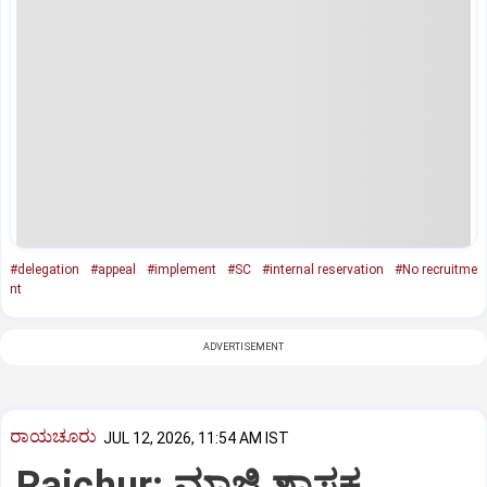
#delegation
#appeal
#implement
#SC
#internal reservation
#No recruitme
nt
ADVERTISEMENT
ರಾಯಚೂರು
JUL 12, 2026, 11:54 AM IST
Raichur: ಮಾಜಿ ಶಾಸಕ