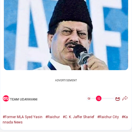
ADVERTISEMENT
ಅ
ಅ
TEAM UDAYAVANI
#Former MLA Syed Yasin
#Raichur
#C. K. Jaffer Sharief
#Raichur City
#Ka
nnada News