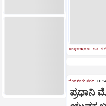
#udayavanipaper
#No Relief
ಬೆಂಗಳೂರು ನಗರ
JUL 24
ಪ್ರಧಾನಿ 