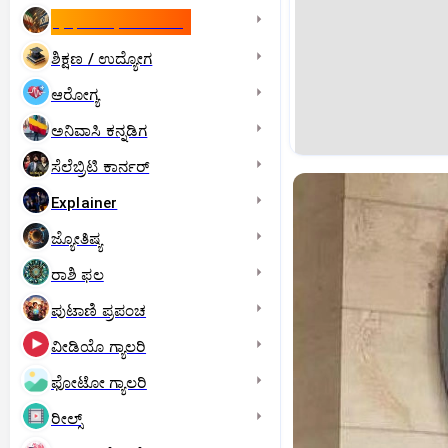
ಇಸ್ರೇಲ್- ಇರಾನ್‌ ಯುದ್ಧ
ಶಿಕ್ಷಣ / ಉದ್ಯೋಗ
ಆರೋಗ್ಯ
ಅನಿವಾಸಿ ಕನ್ನಡಿಗ
ಸೆಲೆಬ್ರಿಟಿ ಕಾರ್ನರ್‌
Explainer
ಜ್ಯೋತಿಷ್ಯ
ರಾಶಿ ಫಲ
ಪುಟಾಣಿ ಪ್ರಪಂಚ
ವೀಡಿಯೊ ಗ್ಯಾಲರಿ
ಫೋಟೋ ಗ್ಯಾಲರಿ
ರೀಲ್ಸ್