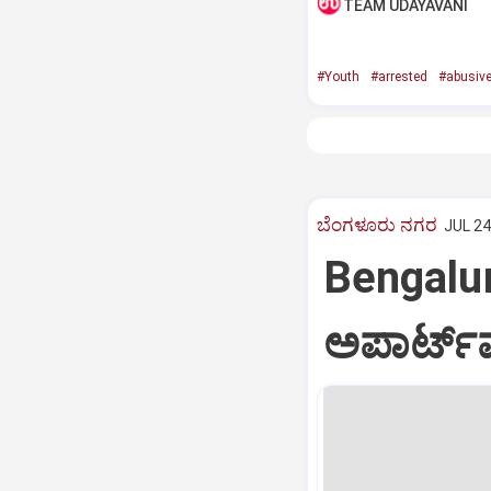
TEAM UDAYAVANI
#Youth
#arrested
#abusive
ಬೆಂಗಳೂರು ನಗರ
JUL 24
Bengalu
ಅಪಾರ್ಟ್‌