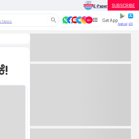
SUBSCRIBE
E-Paper
Get App
h News
Android
iOS
ೆ!