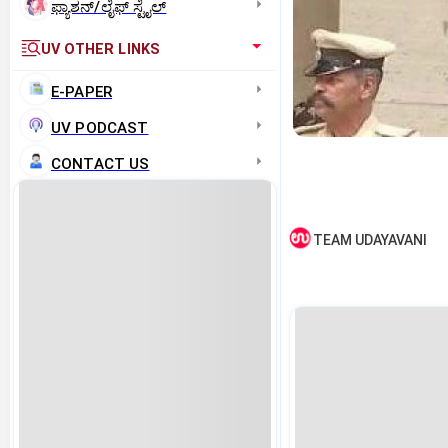
ಫ್ಯಾಶನ್/ಲೈಫ್‌ ಸ್ಟೈಲ್
UV OTHER LINKS
E-PAPER
UV PODCAST
CONTACT US
TEAM UDAYAVANI