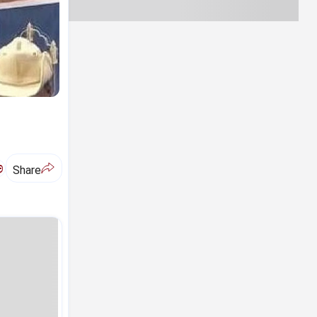
ಅ
Share