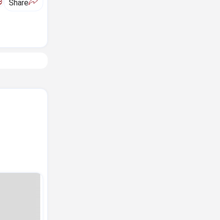
ಅ
Share