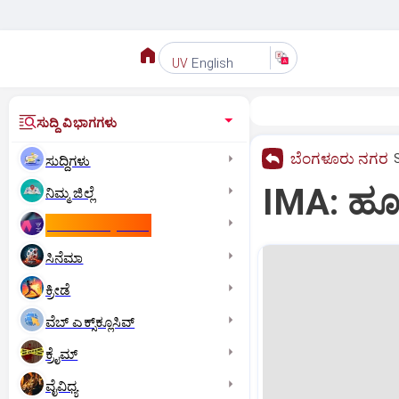
English
UV
ಸುದ್ದಿ ವಿಭಾಗಗಳು
ಬೆಂಗಳೂರು ನಗರ
ಸುದ್ದಿಗಳು
IMA: ಹೂಡ
ನಿಮ್ಮ ಜಿಲ್ಲೆ
ಕಾಮನ್‌ ವೆಲ್ತ್‌ ಗೇಮ್ಸ್‌
ಸಿನೆಮಾ
ಕ್ರೀಡೆ
ವೆಬ್ ಎಕ್ಸ್‌ಕ್ಲೂಸಿವ್
ಕ್ರೈಮ್
ವೈವಿಧ್ಯ