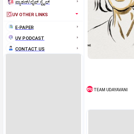
ಫ್ಯಾಶನ್/ಲೈಫ್‌ ಸ್ಟೈಲ್
UV OTHER LINKS
E-PAPER
UV PODCAST
CONTACT US
TEAM UDAYAVANI