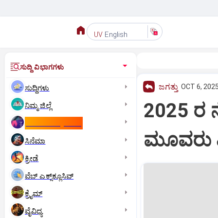
English
UV
ಸುದ್ದಿ ವಿಭಾಗಗಳು
ಜಗತ್ತು
OCT 6, 2025
ಸುದ್ದಿಗಳು
2025 ರ ನೊ
ನಿಮ್ಮ ಜಿಲ್ಲೆ
ಕಾಮನ್‌ ವೆಲ್ತ್‌ ಗೇಮ್ಸ್‌
ಮೂವರು ವಿ
ಸಿನೆಮಾ
ಕ್ರೀಡೆ
ವೆಬ್ ಎಕ್ಸ್‌ಕ್ಲೂಸಿವ್
ಕ್ರೈಮ್
ವೈವಿಧ್ಯ