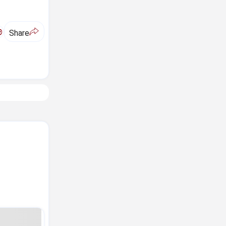
ಅ
Share