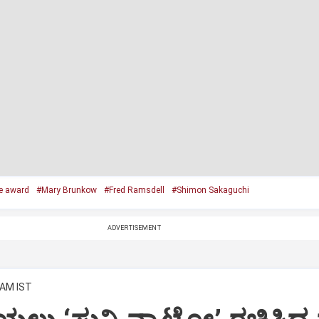
e award
#Mary Brunkow
#Fred Ramsdell
#Shimon Sakaguchi
ADVERTISEMENT
 AM IST