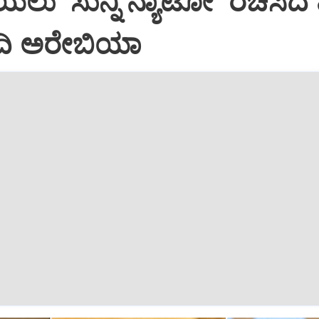
ಲು ‘ಸುನ್ನಿ ನ್ಯಾಟೋ’ ರಚಿಸಿದ 
ೌದಿ ಅರೇಬಿಯಾ