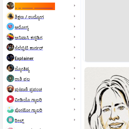
ಇಸ್ರೇಲ್- ಇರಾನ್‌ ಯುದ್ಧ
ಶಿಕ್ಷಣ / ಉದ್ಯೋಗ
ಆರೋಗ್ಯ
ಅನಿವಾಸಿ ಕನ್ನಡಿಗ
ಸೆಲೆಬ್ರಿಟಿ ಕಾರ್ನರ್‌
Explainer
ಜ್ಯೋತಿಷ್ಯ
ರಾಶಿ ಫಲ
ಪುಟಾಣಿ ಪ್ರಪಂಚ
ವೀಡಿಯೊ ಗ್ಯಾಲರಿ
ಫೋಟೋ ಗ್ಯಾಲರಿ
ರೀಲ್ಸ್