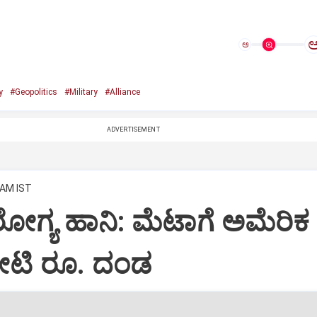
ಅ
y
#Geopolitics
#Military
#Alliance
ADVERTISEMENT
 AM IST
ೋಗ್ಯ ಹಾನಿ: ಮೆಟಾಗೆ ಅಮೆರಿಕ
ಟಿ ರೂ. ದಂಡ