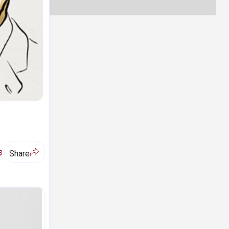
ಅ
Share