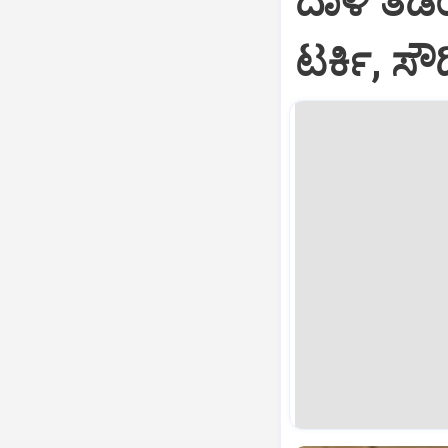
ದಾಳಿ ತಡೆಯ
ಟರ್ಕಿ, ಸ