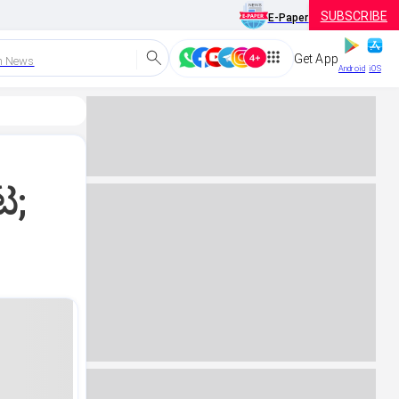
SUBSCRIBE
E-Paper
Get App
h News
Android
iOS
ಟ;