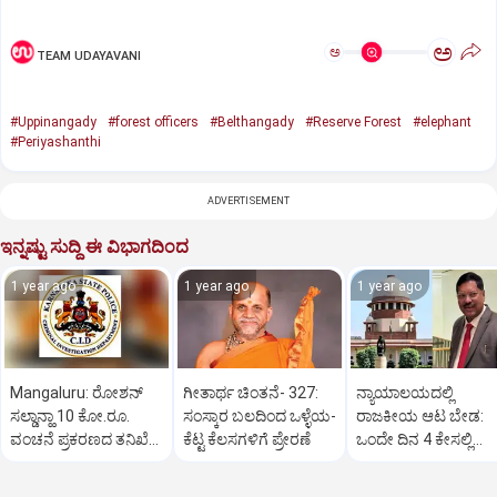
ಅ
ಅ
TEAM UDAYAVANI
#Uppinangady
#forest officers
#Belthangady
#Reserve Forest
#elephant
#Periyashanthi
ADVERTISEMENT
ಇನ್ನಷ್ಟು ಸುದ್ದಿ ಈ ವಿಭಾಗದಿಂದ
1 year ago
1 year ago
1 year ago
Mangaluru: ರೋಶನ್‌
ಗೀತಾರ್ಥ ಚಿಂತನೆ- 327:
ನ್ಯಾಯಾಲಯದಲ್ಲಿ
ಸಲ್ಡಾನ್ಹಾ 10 ಕೋ.ರೂ.
ಸಂಸ್ಕಾರ ಬಲದಿಂದ ಒಳ್ಳೆಯ-
ರಾಜಕೀಯ ಆಟ ಬೇಡ:
ವಂಚನೆ ಪ್ರಕರಣದ ತನಿಖೆ
ಕೆಟ್ಟ ಕೆಲಸಗಳಿಗೆ ಪ್ರೇರಣೆ
ಒಂದೇ ದಿನ 4 ಕೇಸಲ್ಲಿ
ಸಿಐಡಿಗೆ ವರ್ಗ
ಸುಪ್ರೀಂಕೋರ್ಟ್‌ ಅಭಿಮ