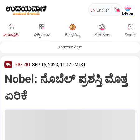
UV
English
E-Paper
ಮುಖಪುಟ
ಸುದ್ದಿ ವಿಭಾಗ
ದಿನ ಭವಿಷ್ಯ
ಹೊಂಗಿರಣ
Search
ADVERTISEMENT
BIG 40
SEP 15, 2023, 11:47 PM IST
Nobel: ನೊಬೆಲ್‌ ಪ್ರಶಸ್ತಿ ಮೊತ್ತ
ಏರಿಕೆ