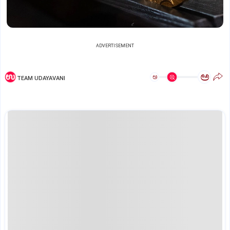
ADVERTISEMENT
ಅ
ಅ
TEAM UDAYAVANI