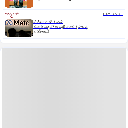
ರಾಷ್ಟ್ರೀಯ
10:59 AM IST
ಮೆಟಾ ಯಾರಿಗೆ ಏನು
ತೋರಿಸುತ್ತದೆ?:ಅಲ್ಗಾರಿದಂ ಬಗ್ಗೆ ಕೇಂದ್ರ
ಪರಿಶೀಲನೆ