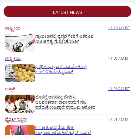
LATEST NEWS
ರಾಷ್ಟ್ರೀಯ
11:10 AM IST
ಗ್ರಾಮೀಣದಲ್ಲಿ ವೈದ್ಯರ ಸೇವೆಗೆ ಏಕರೂಪ
ನೀತಿ ಅಗತ್ಯ: ಸುಪ್ರೀಂಕೋರ್ಟ್‌
ರಾಷ್ಟ್ರೀಯ
11:08 AM IST
ಭಕ್ತರಿಗೆ ಇನ್ನು ಚಲಿಸುವ ಮೇಜಿನಲ್ಲಿ
ಬರಲಿದೆ ತಿರುಪತಿ ಪ್ರಸಾದ!
ಬಳ್ಳಾರಿ
11:06 AM IST
ಹೊರಟ್ಟಿ ಅವರನ್ನು ಬೆದರಿಸಿ,
ಬಲವಂತವಾಗಿ ರಾಜೀನಾಮೆಗೆ ಸಹಿ
ಪಡೆದುಕೊಂಡಿದ್ದಾರೆ: ರಾಮುಲು ಆರೋಪ
ವೈರಲ್ ನ್ಯೂಸ್
11:01 AM IST
8.1 ಅಡಿ ಉದ್ದನೆಯ ಕೇಶ:
ಉತ್ತರಾಖಂಡ ಮಹಿಳೆ ಗಿನ್ನೆಸ್‌ ದಾಖಲೆ