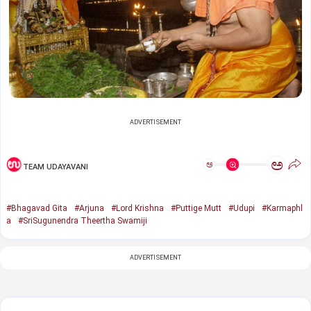
ADVERTISEMENT
ಅ
ಅ
TEAM UDAYAVANI
#Bhagavad Gita
#Arjuna
#Lord Krishna
#Puttige Mutt
#Udupi
#Karmaphl
a
#SriSugunendra Theertha Swamiji
ADVERTISEMENT