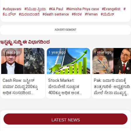
#udayavani
#ನಿಮಿಷಾ ಪ್ರಿಯಾ
#KA Paul
#Nimisha Priya case
#Evangelist
#
ಕೆಎ ಪೌಲ್
#ಮರಣದಂಡನೆ
#death sentence
#ಕೇರಳ
#Yemen
#ಯೆಮೆನ್‌
ADVERTISEMENT
ಇನ್ನಷ್ಟು ಸುದ್ದಿ ಈ ವಿಭಾಗದಿಂದ
1 year ago
1 year ago
1 year ago
Cash Row: ಜಸ್ಟೀಸ್‌
Stock Market:
Pak: ಜರ್ದಾರಿ ವಜಾಕ್ಕೆ
ವರ್ಮಾ ವಿರುದ್ಧ 200ಕ್ಕೂ
ಷೇರುಪೇಟೆ ಸೂಚ್ಯಂಕ
ತಂತ್ರಗಾರಿಕೆ- ಅಧ್ಯಕ್ಷಗಾದಿ
ಅಧಿಕ ಸಂಸದರಿಂದ
400ಕ್ಕೂ ಅಧಿಕ ಅಂಕ
ಮೇಲೆ ಸೇನಾ ಮುಖ್ಯಸ್ಥ
ಮಹಾಭಿಯೋಗಕ್ಕೆ
ಜಿಗಿತ-ದಿನಾಂತ್ಯದ
ಮುನೀರ್ ಚಿತ್ತ!
ಕೋರಿಕೆ…
ವಹಿವಾಟು ಅಂತ್ಯ
LATEST NEWS