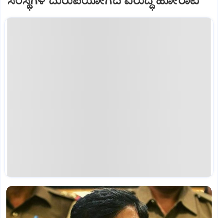
ಸಂಸ್ಥೆಗಳ ದುರುಪಯೋಗದ ವಿರುದ್ಧ ಹೋರಾಟ