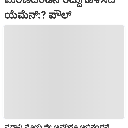
ಯೆಮೆನ್:? ಪೌಲ್
ಪ್ರಧಾನಿ ಮೋದಿ ಜೀ ಅವರಿಗೂ ಅಭಿನಂದನೆ