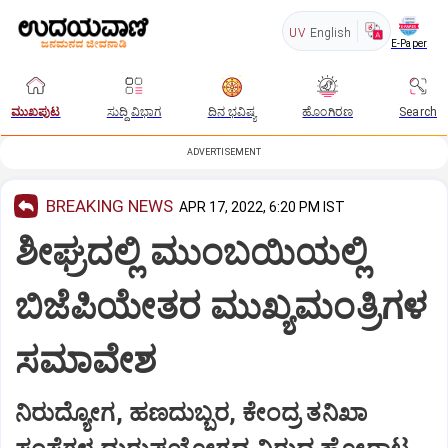
UV
English
E-Paper
ಮುಖಪುಟ
ಸುದ್ದಿ ವಿಭಾಗ
ದಿನ ಭವಿಷ್ಯ
ಹೊಂಗಿರಣ
Search
ADVERTISEMENT
BREAKING NEWS
APR 17, 2022, 6:20 PM IST
ಶೀಘ್ರದಲ್ಲಿ ಮುಂಬಯಿಯಲ್ಲಿ
ಬಿಜೆಪಿಯೇತರ ಮುಖ್ಯಮಂತ್ರಿಗಳ
ಸಮಾವೇಶ
ನಿರುದ್ಯೋಗ, ಹಣದುಬ್ಬರ, ಕೇಂದ್ರ ತನಿಖಾ