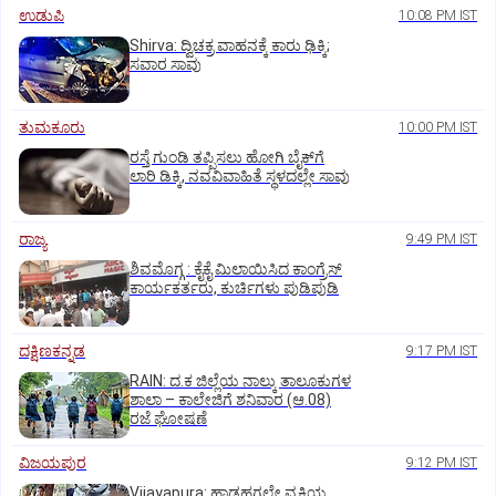
ಉಡುಪಿ
10:08 PM IST
Shirva: ದ್ವಿಚಕ್ರ ವಾಹನಕ್ಕೆ ಕಾರು ಢಿಕ್ಕಿ;
ಸವಾರ ಸಾವು
ತುಮಕೂರು
10:00 PM IST
ರಸ್ತೆ ಗುಂಡಿ ತಪ್ಪಿಸಲು ಹೋಗಿ ಬೈಕ್‌ಗೆ
ಲಾರಿ ಡಿಕ್ಕಿ, ನವವಿವಾಹಿತೆ ಸ್ಥಳದಲ್ಲೇ ಸಾವು
ರಾಜ್ಯ
9:49 PM IST
ಶಿವಮೊಗ್ಗ : ಕೈಕೈ ಮಿಲಾಯಿಸಿದ ಕಾಂಗ್ರೆಸ್
ಕಾರ್ಯಕರ್ತರು, ಕುರ್ಚಿಗಳು ಪುಡಿಪುಡಿ
ದಕ್ಷಿಣಕನ್ನಡ
9:17 PM IST
RAIN: ದ.ಕ ಜಿಲ್ಲೆಯ ನಾಲ್ಕು ತಾಲೂಕುಗಳ
ಶಾಲಾ – ಕಾಲೇಜಿಗೆ ಶನಿವಾರ (ಆ.08)
ರಜೆ ಘೋಷಣೆ
ವಿಜಯಪುರ
9:12 PM IST
Vijayapura: ಹಾಡಹಗಲೇ ವ್ಯಕ್ತಿಯ