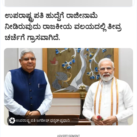
ಉಪರಾಷ್ಟ್ರಪತಿ ಹುದ್ದೆಗೆ ರಾಜೀನಾಮೆ
ನೀಡಿರುವುದು ರಾಜಕೀಯ ವಲಯದಲ್ಲಿ ತೀವ್ರ
ಚರ್ಚೆಗೆ ಗ್ರಾಸವಾಗಿದೆ.
ಉಪರಾಷ್ಟ್ರಪತಿ ಜಗದೀಪ್‌ ಧನ್ಕರ್-ಪ್ರಧಾನಿ ಮೋದಿ
ADVERTISEMENT