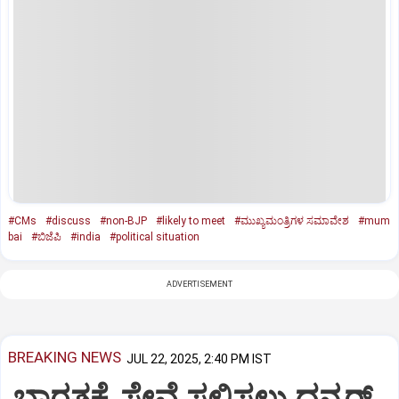
#CMs
#discuss
#non-BJP
#likely to meet
#ಮುಖ್ಯಮಂತ್ರಿಗಳ ಸಮಾವೇಶ
#mum
bai
#ಬಿಜೆಪಿ
#india
#political situation
ADVERTISEMENT
BREAKING NEWS
JUL 22, 2025, 2:40 PM IST
ಭಾರತಕ್ಕೆ ಸೇವೆ ಸಲ್ಲಿಸಲು ಧನ್ಕರ್‌