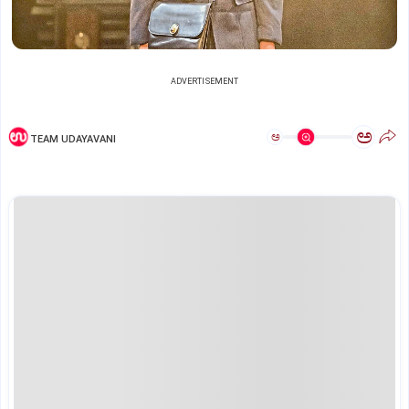
ADVERTISEMENT
ಅ
ಅ
TEAM UDAYAVANI