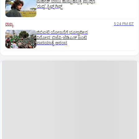
ಮಹೇಶ್‌ ಬಾಬು ಹುಟ್ಟುಹಬ್ಬಕ್ಕೆ ಫ್ಯಾನ್ಸ್‌ಗೆ
ʼರುದ್ರʼ ಸ್ಟಿಲ್ಸ್‌ ಗಿಫ್ಟ್
ರಾಜ್ಯ
5:24 PM IST
ಜಿಬಿಐಟಿ ಯೋಜನೆಗೆ ಭೂಸ್ವಾಧೀನ
ವಿರೋಧ: ಬಿಜೆಪಿ-ಜೆಡಿಎಸ್‌ ಜಂಟಿ
ಪಾದಯಾತ್ರೆ ಆರಂಭ