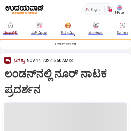
UV
English
E-Paper
ಮುಖಪುಟ
ಸುದ್ದಿ ವಿಭಾಗ
ದಿನ ಭವಿಷ್ಯ
ಹೊಂಗಿರಣ
Search
ADVERTISEMENT
ಜಗತ್ತು
NOV 14, 2022, 6:50 AM IST
ಲಂಡನ್‌ನಲ್ಲಿ ನೂರ್‌ ನಾಟಕ
ಪ್ರದರ್ಶನ