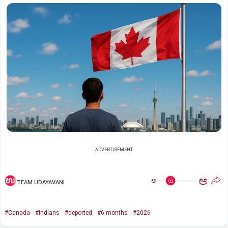
ADVERTISEMENT
ಅ
ಅ
TEAM UDAYAVANI
#Canada
#Indians
#deported
#6 months
#2026