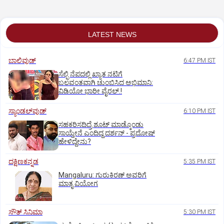
ತಿರುಗೇಟು
LATEST NEWS
ಬಾಲಿವುಡ್‌
6:47 PM IST
ಸೆಲ್ಫಿ ನೆಪದಲ್ಲಿ ಖ್ಯಾತ ನಟಿಗೆ
ಬಲವಂತವಾಗಿ ಚುಂಬಿಸಿದ ಅಭಿಮಾನಿ:
ವಿಡಿಯೋ ಭಾರೀ ವೈರಲ್.!
ಸ್ಯಾಂಡಲ್‌ವುಡ್‌
6:10 PM IST
ಸಹಕರಿಸದಿದ್ರೆ ಶೂಟ್‌ ಮಾಡ್ಕೊಂಡು
ಸಾಯ್ತೇನೆ ಎಂದಿದ್ದ ದರ್ಶನ್‌ - ಪ್ರದೋಷ್‌
ಹೇಳಿದ್ದೇನು?
ದಕ್ಷಿಣಕನ್ನಡ
5:35 PM IST
Mangaluru: ಗುರುಕಿರಣ್ ಅವರಿಗೆ
ಮಾತೃ ವಿಯೋಗ
ಸೌತ್‌ ಸಿನಿಮಾ
5:30 PM IST