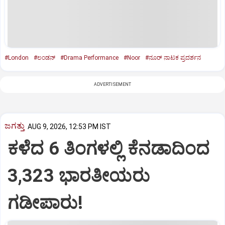
#London
#ಲಂಡನ್‌
#Drama Performance
#Noor
#ನೂರ್‌ ನಾಟಕ ಪ್ರದರ್ಶನ
ADVERTISEMENT
ಜಗತ್ತು
AUG 9, 2026, 12:53 PM IST
ಕಳೆದ 6 ತಿಂಗಳಲ್ಲಿ ಕೆನಡಾದಿಂದ
3,323 ಭಾರತೀಯರು
ಗಡೀಪಾರು!