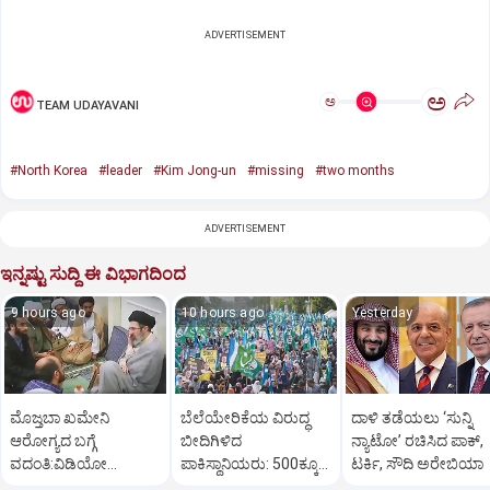
ADVERTISEMENT
ಅ
ಅ
TEAM UDAYAVANI
#North Korea
#leader
#Kim Jong-un
#missing
#two months
ADVERTISEMENT
ಇನ್ನಷ್ಟು ಸುದ್ದಿ ಈ ವಿಭಾಗದಿಂದ
9 hours ago
10 hours ago
Yesterday
ಮೊಜ್ತಬಾ ಖಮೇನಿ
ಬೆಲೆಯೇರಿಕೆಯ ವಿರುದ್ಧ
ದಾಳಿ ತಡೆಯಲು ‘ಸುನ್ನಿ
ಆರೋಗ್ಯದ ಬಗ್ಗೆ
ಬೀದಿಗಿಳಿದ
ನ್ಯಾಟೋ’ ರಚಿಸಿದ ಪಾಕ್‌,
ವದಂತಿ:ವಿಡಿಯೋ
ಪಾಕಿಸ್ಥಾನಿಯರು: ‌500ಕ್ಕೂ
ಟರ್ಕಿ, ಸೌದಿ ಅರೇಬಿಯಾ
ಬಿಡುಗಡೆ ಮಾಡಿ ಇರಾನ್‌
ಹೆಚ್ಚು ಕಡೆ ಪ್ರತಿಭಟನೆ