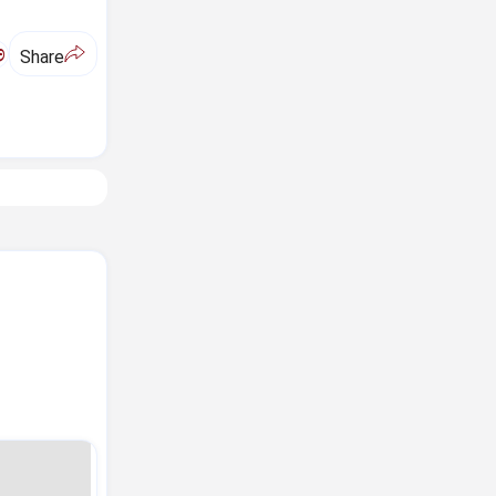
ಅ
Share