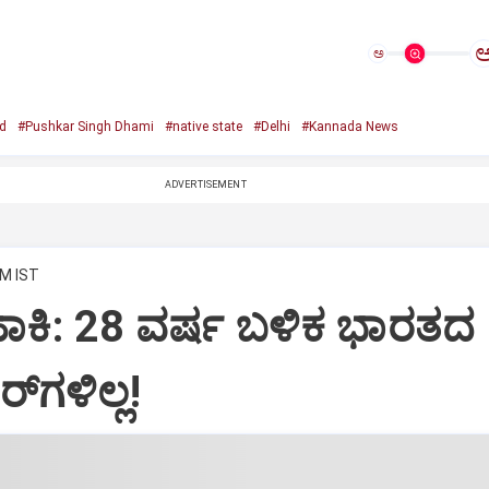
ಅ
d
#Pushkar Singh Dhami
#native state
#Delhi
#Kannada News
ADVERTISEMENT
AM IST
‌ ಹಾಕಿ: 28 ವರ್ಷ ಬಳಿಕ ಭಾರತದ
ಗಳಿಲ್ಲ!