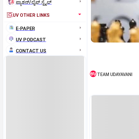
ಫ್ಯಾಶನ್/ಲೈಫ್‌ ಸ್ಟೈಲ್
UV OTHER LINKS
E-PAPER
UV PODCAST
CONTACT US
TEAM UDAYAVANI