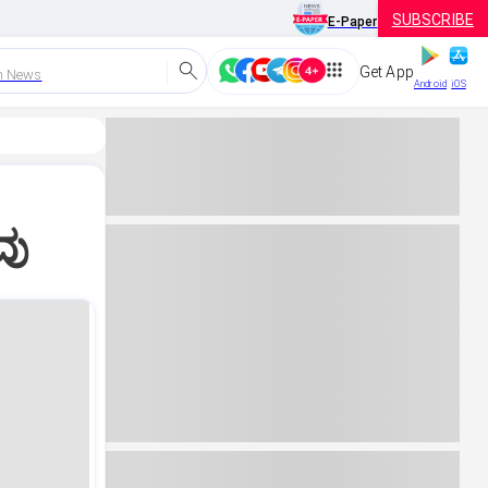
SUBSCRIBE
E-Paper
Get App
h News
Android
iOS
ವು