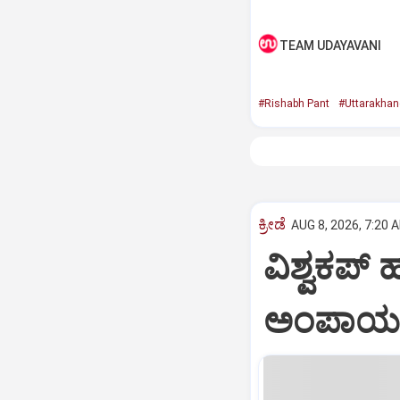
TEAM UDAYAVANI
#Rishabh Pant
#Uttarakhan
ಕ್ರೀಡೆ
AUG 8, 2026, 7:20 
ವಿಶ್ವಕಪ್
ಅಂಪಾಯರ್‌