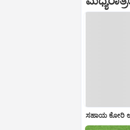
ಮಧ್ಯರಾತ್ರ
ಸಹಾಯ ಕೋರಿ ಉತ್