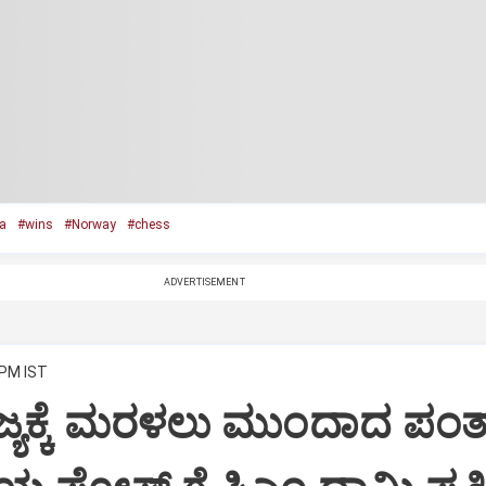
a
#wins
#Norway
#chess
ADVERTISEMENT
 PM IST
್ಯಕ್ಕೆ ಮರಳಲು ಮುಂದಾದ ಪಂತ್