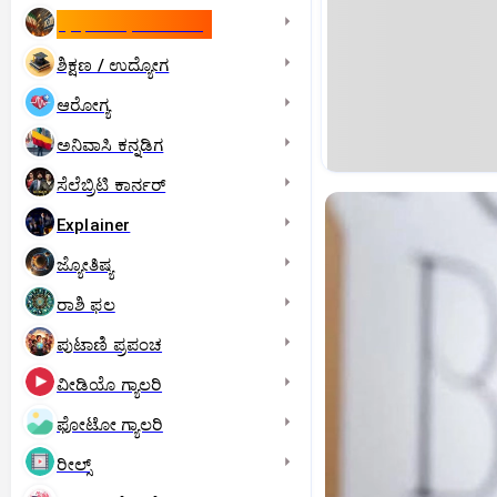
ಇಸ್ರೇಲ್- ಇರಾನ್‌ ಯುದ್ಧ
ಶಿಕ್ಷಣ / ಉದ್ಯೋಗ
ಆರೋಗ್ಯ
ಅನಿವಾಸಿ ಕನ್ನಡಿಗ
ಸೆಲೆಬ್ರಿಟಿ ಕಾರ್ನರ್‌
Explainer
ಜ್ಯೋತಿಷ್ಯ
ರಾಶಿ ಫಲ
ಪುಟಾಣಿ ಪ್ರಪಂಚ
ವೀಡಿಯೊ ಗ್ಯಾಲರಿ
ಫೋಟೋ ಗ್ಯಾಲರಿ
ರೀಲ್ಸ್