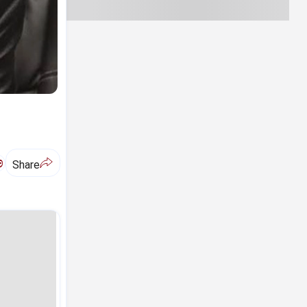
ಅ
Share