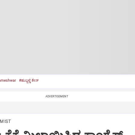
ameshwar
#ಹುಬ್ಬಳ್ಳಿ ಕೇಸ್‌
ADVERTISEMENT
PM IST