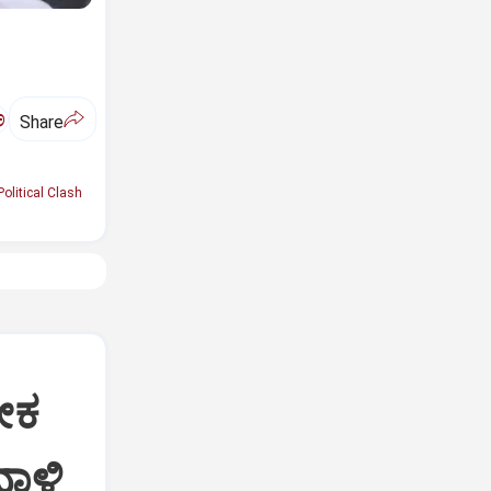
ಅ
Share
Political Clash
ೀಕ
ದಾಳಿ