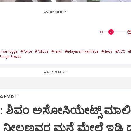
ADVERTISEMENT
ಅ
hivamogga
#Police
#Politics
#news
#udayavani kannada
#News
#AICC
#
Range Gowda
ADVERTISEMENT
:56 PM IST
i: ಶಿವಂ ಅಸೋಸಿಯೇಟ್ಸ್ ಮಾಲ
ನೀಲಣ್ಣವರ ಮನೆ ಮೇಲೆ ಇಡಿ‌ 