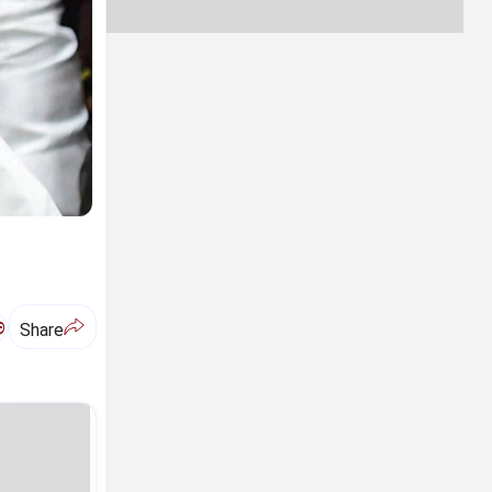
ಅ
Share