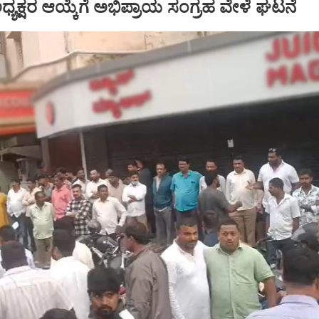
್ ಅಧ್ಯಕ್ಷರ ಆಯ್ಕೆಗೆ ಅಭಿಪ್ರಾಯ ಸಂಗ್ರಹ ವೇಳೆ ಘಟನೆ