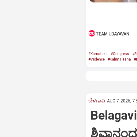
TEAM UDAYAVANI
#Karnataka
#Congress
#S
#Violence
#Kalim Pasha
#
ಬೆಳಗಾವಿ
AUG 7, 2026, 7
Belagav
ಶಿವಾನಂದ 