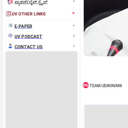
ಫ್ಯಾಶನ್/ಲೈಫ್‌ ಸ್ಟೈಲ್
UV OTHER LINKS
E-PAPER
UV PODCAST
CONTACT US
TEAM UDAYAVANI