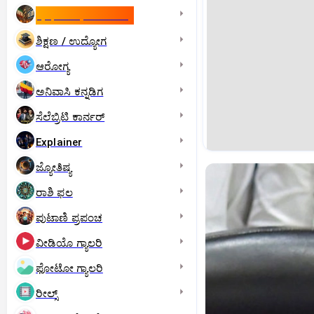
ಇಸ್ರೇಲ್- ಇರಾನ್‌ ಯುದ್ಧ
ಶಿಕ್ಷಣ / ಉದ್ಯೋಗ
ಆರೋಗ್ಯ
ಅನಿವಾಸಿ ಕನ್ನಡಿಗ
ಸೆಲೆಬ್ರಿಟಿ ಕಾರ್ನರ್‌
Explainer
ಜ್ಯೋತಿಷ್ಯ
ರಾಶಿ ಫಲ
ಪುಟಾಣಿ ಪ್ರಪಂಚ
ವೀಡಿಯೊ ಗ್ಯಾಲರಿ
ಫೋಟೋ ಗ್ಯಾಲರಿ
ರೀಲ್ಸ್