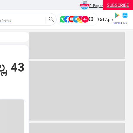
SUBSCRIBE
E-Paper
Get App
h News
Android
iOS
್ಲ, 43