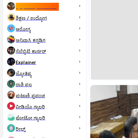
ಇಸ್ರೇಲ್- ಇರಾನ್‌ ಯುದ್ಧ
ಶಿಕ್ಷಣ / ಉದ್ಯೋಗ
ಆರೋಗ್ಯ
ಅನಿವಾಸಿ ಕನ್ನಡಿಗ
ಸೆಲೆಬ್ರಿಟಿ ಕಾರ್ನರ್‌
Explainer
ಜ್ಯೋತಿಷ್ಯ
ರಾಶಿ ಫಲ
ಪುಟಾಣಿ ಪ್ರಪಂಚ
ವೀಡಿಯೊ ಗ್ಯಾಲರಿ
ಫೋಟೋ ಗ್ಯಾಲರಿ
ರೀಲ್ಸ್