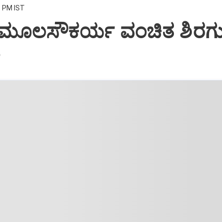
3 PM IST
: ಮೂಲಸೌಕರ್ಯ ವಂಚಿತ ಶಿರಗು