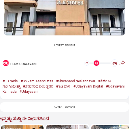
ADVERTISEMENT
ಅ
ಅ
TEAM UDAYAVANI
#ED raids
#Shivam Associates
#Shivanand Neelannavar
#ಶಿವಂ ಅ
ಸೋಸಿಯೇಟ್ಸ್
#ಶಿವಾನಂದ ನೀಲಣ್ಣವರ
#ಇಡಿ ದಾಳಿ
#Udayavani Digital
#Udayavani
Kannada
#Udayavani
ADVERTISEMENT
ಇನ್ನಷ್ಟು ಸುದ್ದಿ ಈ ವಿಭಾಗದಿಂದ