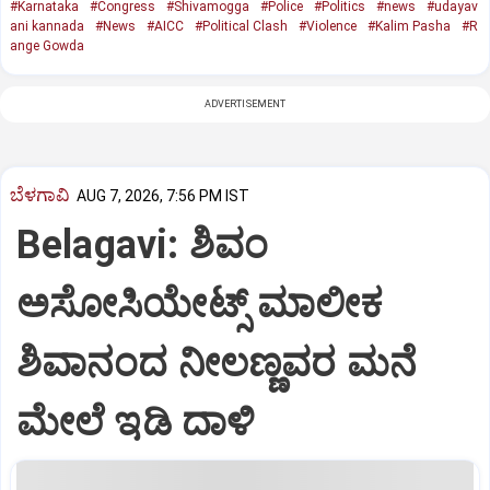
#Karnataka
#Congress
#Shivamogga
#Police
#Politics
#news
#udayav
ani kannada
#News
#AICC
#Political Clash
#Violence
#Kalim Pasha
#R
ange Gowda
ADVERTISEMENT
ಬೆಳಗಾವಿ
AUG 7, 2026, 7:56 PM IST
Belagavi: ಶಿವಂ
ಅಸೋಸಿಯೇಟ್ಸ್ ಮಾಲೀಕ
ಶಿವಾನಂದ ನೀಲಣ್ಣವರ ಮನೆ
ಮೇಲೆ ಇಡಿ‌ ದಾಳಿ