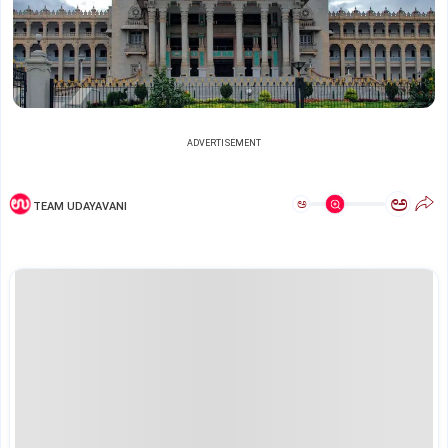
ADVERTISEMENT
ಅ
ಅ
TEAM UDAYAVANI