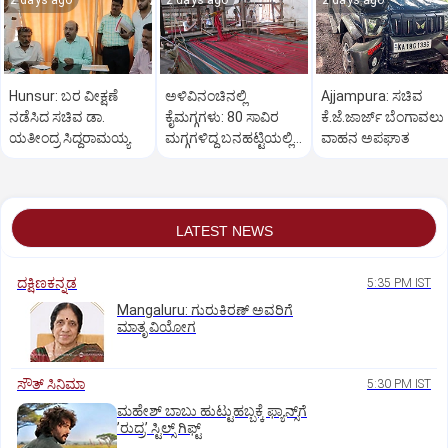
2 days ago
2 days ago
2 days ago
Hunsur: ಬರ ವೀಕ್ಷಣೆ
ಅಳಿವಿನಂಚಿನಲ್ಲಿ
Ajjampura: ಸಚಿವ
ನಡೆಸಿದ ಸಚಿವ ಡಾ.
ಕೈಮಗ್ಗಗಳು: 80 ಸಾವಿರ
ಕೆ.ಜೆ.ಜಾರ್ಜ್ ಬೆಂಗಾವಲು
ಯತೀಂದ್ರ ಸಿದ್ದರಾಮಯ್ಯ
ಮಗ್ಗಗಳಿದ್ದ ಬನಹಟ್ಟಿಯಲ್ಲಿ
ವಾಹನ ಅಪಘಾತ
ಉಳಿದಿರುವುದು ಕೇವಲ 18!
LATEST NEWS
ದಕ್ಷಿಣಕನ್ನಡ
5:35 PM IST
Mangaluru: ಗುರುಕಿರಣ್ ಅವರಿಗೆ
ಮಾತೃ ವಿಯೋಗ
ಸೌತ್‌ ಸಿನಿಮಾ
5:30 PM IST
ಮಹೇಶ್‌ ಬಾಬು ಹುಟ್ಟುಹಬ್ಬಕ್ಕೆ ಫ್ಯಾನ್ಸ್‌ಗೆ
ʼರುದ್ರʼ ಸ್ಟಿಲ್ಸ್‌ ಗಿಫ್ಟ್