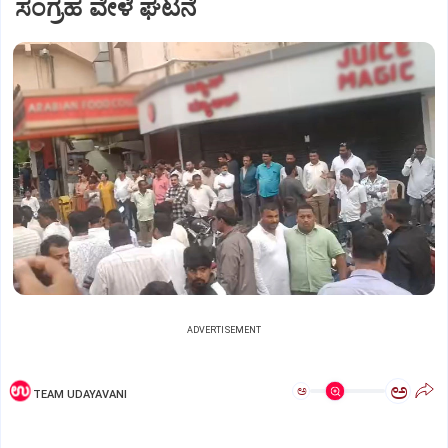
ಸಂಗ್ರಹ ವೇಳೆ ಘಟನೆ
ADVERTISEMENT
ಅ
ಅ
TEAM UDAYAVANI