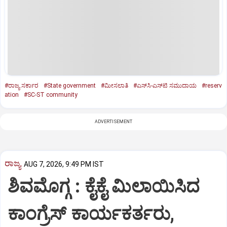
#ರಾಜ್ಯ ಸರ್ಕಾರ
#State government
#ಮೀಸಲಾತಿ
#ಎಸ್‌ಸಿ-ಎಸ್‌ಟಿ ಸಮುದಾಯ
#reserv
ation
#SC-ST community
ADVERTISEMENT
ರಾಜ್ಯ
AUG 7, 2026, 9:49 PM IST
ಶಿವಮೊಗ್ಗ : ಕೈಕೈ ಮಿಲಾಯಿಸಿದ
ಕಾಂಗ್ರೆಸ್ ಕಾರ್ಯಕರ್ತರು,