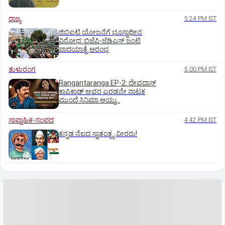
ರಾಜ್ಯ
5:24 PM IST
ಜಿಬಿಐಟಿ ಯೋಜನೆಗೆ ಭೂಸ್ವಾಧೀನ
ವಿರೋಧ: ಬಿಜೆಪಿ-ಜೆಡಿಎಸ್‌ ಜಂಟಿ
ಪಾದಯಾತ್ರೆ ಆರಂಭ
ತುಳುರಂಗ
5:00 PM IST
Rangantaranga EP-2: ದೇವದಾಸ್
ಕಾಪಿಕಾಡ್‌ ಅವರ ಎರಡನೇ ನಾಟಕ
ಮುಂದೆ ಸಿನಿಮಾ ಆಯ್ತು..
ಸಾಪ್ತಾಹಿಕ-ಸಂಪದ
4:42 PM IST
ಕನ್ನಡ ನೆಲದ ಸ್ವಾತಂತ್ರ್ಯ ವೀರರು!