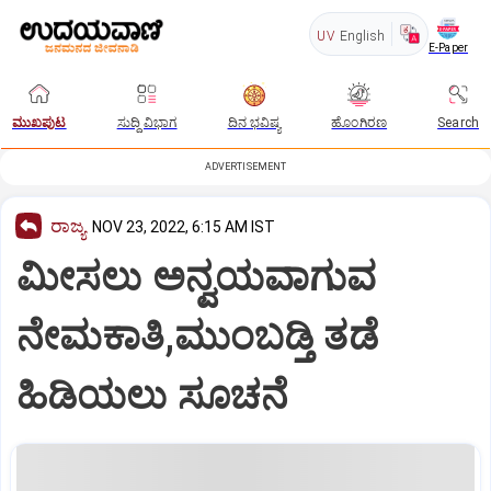
UV
English
E-Paper
ಮುಖಪುಟ
ಸುದ್ದಿ ವಿಭಾಗ
ದಿನ ಭವಿಷ್ಯ
ಹೊಂಗಿರಣ
Search
ADVERTISEMENT
ರಾಜ್ಯ
NOV 23, 2022, 6:15 AM IST
ಮೀಸಲು ಅನ್ವಯವಾಗುವ
ನೇಮಕಾತಿ,ಮುಂಬಡ್ತಿ ತಡೆ
ಹಿಡಿಯಲು ಸೂಚನೆ