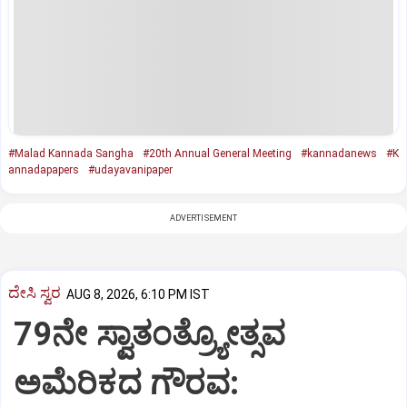
#Malad Kannada Sangha
#20th Annual General Meeting
#kannadanews
#K
annadapapers
#udayavanipaper
ADVERTISEMENT
ದೇಸಿ ಸ್ವರ
AUG 8, 2026, 6:10 PM IST
79ನೇ ಸ್ವಾತಂತ್ರ್ಯೋತ್ಸವ
ಅಮೆರಿಕದ ಗೌರವ: