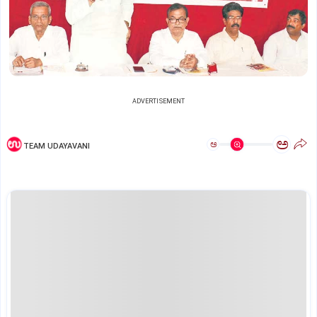
ADVERTISEMENT
ಅ
ಅ
TEAM UDAYAVANI