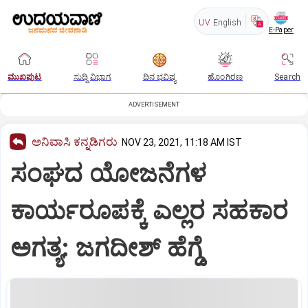
UV
English
E-Paper
ಮುಖಪುಟ
ಸುದ್ದಿ ವಿಭಾಗ
ದಿನ ಭವಿಷ್ಯ
ಹೊಂಗಿರಣ
Search
ADVERTISEMENT
ಅನಿವಾಸಿ ಕನ್ನಡಿಗರು
NOV 23, 2021, 11:18 AM IST
ಸಂಘದ ಯೋಜನೆಗಳ
ಕಾರ್ಯರೂಪಕ್ಕೆ ಎಲ್ಲರ ಸಹಕಾರ
ಅಗತ್ಯ: ಜಗದೀಶ್‌ ಹೆಗ್ಡೆ