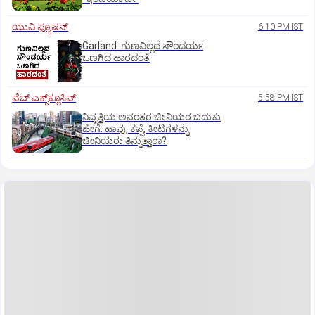
ಯುವಿ ಫ್ಯೂಷನ್
6:10 PM IST
Garland: ಗುಣವಿಲ್ಲದ ಸೌಂದರ್ಯ
ಒಣಗಿದ ಹಾರದಂತೆ
ವೆಬ್ ಎಕ್ಸ್‌ಕ್ಲೂಸಿವ್
5:58 PM IST
ನಿವೃತ್ತಿಯ ಅನಂತರ ಚೀನಿಯರ ಬದುಕು
ಹೇಗೆ: ಹಾವು, ಕಪ್ಪೆ, ಕೀಟಗಳನ್ನು
ಚೀನಿಯರು ತಿನ್ನುತ್ತಾರಾ?