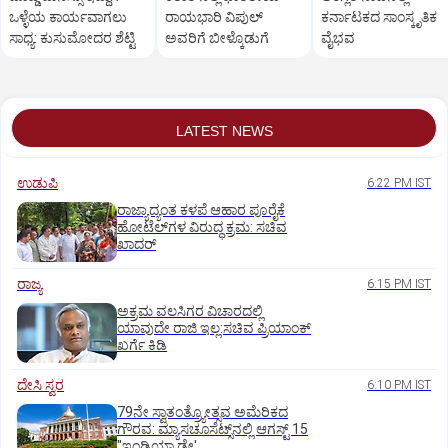
ಒಳ್ಳೆಯ ಕಾರ್ಯವಾಗಲು
ರಾಯಭಾರಿ ವಿಪುಲ್‌
ಕರ್ನಾಟಕದ ಸಾಂಸ್ಕೃತಿಕ‌
ಸಾಧ್ಯ: ಕುಸುಮೋದರ ಶೆಟ್ಟಿ
ಅವರಿಗೆ ಬೀಳ್ಕೊಡುಗೆ
ವೈಭವ
LATEST NEWS
ಉಡುಪಿ
6:22 PM IST
ರಾಜ್ಯಾದ್ಯಂತ ಕಳಪೆ ಆಹಾರ ಪೂರೈಕೆ
ಹೋಟೆಲ್‌ಗಳ ವಿರುದ್ಧ ಕ್ರಮ: ಸಚಿವ
ಖಾದರ್
ರಾಜ್ಯ
6:15 PM IST
ಅಕ್ರಮ ವಲಸಿಗರ ವಿಚಾರದಲ್ಲಿ
ಯಾವುದೇ ರಾಜಿ ಇಲ್ಲ:ಸಚಿವ ಪ್ರಿಯಾಂಕ್
ಖರ್ಗೆ ಕಿಡಿ
ದೇಸಿ ಸ್ವರ
6:10 PM IST
79ನೇ ಸ್ವಾತಂತ್ರ್ಯೋತ್ಸವ ಅಮೆರಿಕದ
ಗೌರವ: ಮ್ಯಾಸಚೂಸೆಟ್ಸ್‌ನಲ್ಲಿ ಆಗಸ್ಟ್‌ 15
"ಇಂಡಿಯಾ ಡೇ'