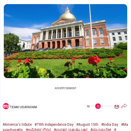
ADVERTISEMENT
ಅ
ಅ
TEAM UDAYAVANI
#America's tribute
#79th Independence Day
#August 15th
#India Day
#Ma
ssachusetts
#ಅಮೆರಿಕದ ಗೌರವ
#ಭಾರತದ ಸ್ವಾತಂತ್ರ್ಯೋತ್ಸವ
#ಮ್ಯಾಸಚೂಸೆಟ್ಸ್‌
#