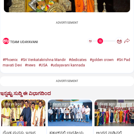
ADVERTISEMENT
ಅ
ಅ
TEAM UDAYAVANI
#Phoenix
#Sri Venkatakrishna Mandir
#dedicates
#golden crown
#Sri Pad
mavati Devi
#news
#USA
#udayavani kannada
ADVERTISEMENT
ಇನ್ನಷ್ಟು ಸುದ್ದಿ ಈ ವಿಭಾಗದಿಂದ
2 days ago
3 days ago
3 days ago
ದೊಡ್ಡ ಮನಸ್ಸು ಇದ್ದಾಗ
ಕತಾರ್‌ನಲ್ಲಿ ಭಾರತೀಯ
ಆಂಗ್ಲರ ನಾಡಿನಲ್ಲಿ