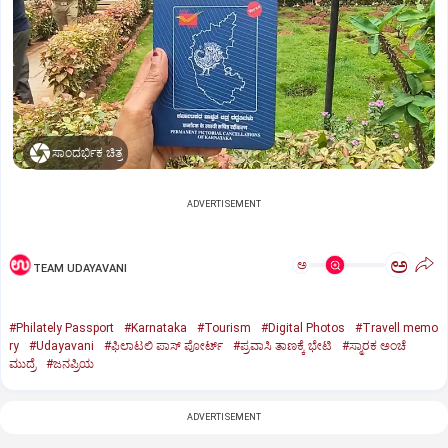
ಸಾಂದರ್ಭಿಕ ಚಿತ್ರ
ADVERTISEMENT
ಅ
ಅ
TEAM UDAYAVANI
#Philately Passport
#Karnataka
#Tourism
#Digital Photos
#Travell memo
ry
#Udayavani
#ಫಿಲಾಟಲಿ ಪಾಸ್‌ ಪೋರ್ಟ್‌
#ಪ್ರವಾಸಿ ತಾಣಕ್ಕೆ ಭೇಟಿ
#ಸ್ಮಾರಕ ಅಂಚೆ
ಮುದ್ರೆ
#ಜನಪ್ರಿಯ
ADVERTISEMENT