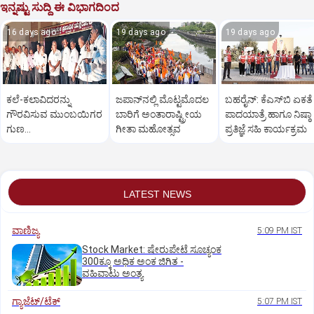
ಇನ್ನಷ್ಟು ಸುದ್ದಿ ಈ ವಿಭಾಗದಿಂದ
16 days ago
19 days ago
19 days ago
ಕಲೆ-ಕಲಾವಿದರನ್ನು
ಜಪಾನ್‌ನಲ್ಲಿ ಮೊಟ್ಟಮೊದಲ
ಬಹರೈನ್‌: ಕೆಎಸ್‌ಬಿ ಏಕತೆ
ಗೌರವಿಸುವ ಮುಂಬಯಿಗರ
ಬಾರಿಗೆ ಅಂತಾರಾಷ್ಟ್ರೀಯ
ಪಾದಯಾತ್ರೆ ಹಾಗೂ ನಿಷ್ಠಾ
ಗುಣ
ಗೀತಾ ಮಹೋತ್ಸವ
ಪ್ರತಿಜ್ಞೆ ಸಹಿ ಕಾರ್ಯಕ್ರಮ
ಮೆಚುವಂಥದ್ದು:ವಿಠಲ್‌ ಶೆಟ್ಟಿ
LATEST NEWS
ವಾಣಿಜ್ಯ
5:09 PM IST
Stock Market: ಷೇರುಪೇಟೆ ಸೂಚ್ಯಂಕ
300ಕ್ಕೂ ಅಧಿಕ ಅಂಕ ಜಿಗಿತ -
ವಹಿವಾಟು ಅಂತ್ಯ
ಗ್ಯಾಜೆಟ್/ಟೆಕ್
5:07 PM IST