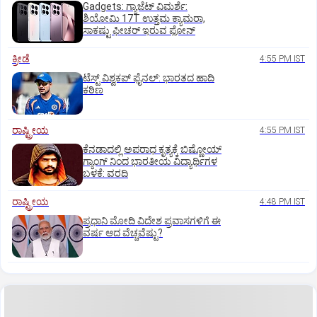
Gadgets: ಗ್ಯಾಜೆಟ್ ವಿಮರ್ಶೆ:
ಶಿಯೋಮಿ 17T ಉತ್ತಮ ಕ್ಯಾಮರಾ,
ಸಾಕಷ್ಟು ಫೀಚರ್ ಇರುವ ಫೋನ್
ಕ್ರೀಡೆ
4:55 PM IST
ಟೆಸ್ಟ್ ವಿಶ್ವಕಪ್‌ ಫೈನಲ್‌: ಭಾರತದ ಹಾದಿ
ಕಠಿಣ
ರಾಷ್ಟ್ರೀಯ
4:55 PM IST
ಕೆನಡಾದಲ್ಲಿ ಅಪರಾಧ ಕೃತ್ಯಕ್ಕೆ ಬಿಷ್ಣೋಯ್
ಗ್ಯಾಂಗ್ ನಿಂದ ಭಾರತೀಯ ವಿದ್ಯಾರ್ಥಿಗಳ
ಬಳಕೆ: ವರದಿ
ರಾಷ್ಟ್ರೀಯ
4:48 PM IST
ಪ್ರಧಾನಿ ಮೋದಿ ವಿದೇಶ ಪ್ರವಾಸಗಳಿಗೆ ಈ
ವರ್ಷ ಆದ ವೆಚ್ಚವೆಷ್ಟು?