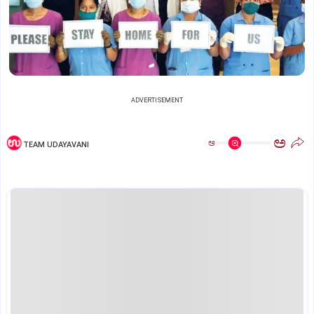
ADVERTISEMENT
ಅ
ಅ
TEAM UDAYAVANI