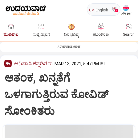
UV
English
E-Paper
ಮುಖಪುಟ
ಸುದ್ದಿ ವಿಭಾಗ
ದಿನ ಭವಿಷ್ಯ
ಹೊಂಗಿರಣ
Search
ADVERTISEMENT
ಅನಿವಾಸಿ ಕನ್ನಡಿಗರು
MAR 13, 2021, 5:47 PM IST
ಆತಂಕ, ಖನ್ನತೆಗೆ
ಒಳಗಾಗುತ್ತಿರುವ ಕೋವಿಡ್
ಸೋಂಕಿತರು