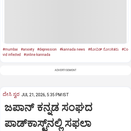
#mumbai
#anxiety
#depression
#kannada news
#ಕೋವಿಡ್ ಸೋಂಕಿತರು
#Co
vid infected
#online kannada
ADVERTISEMENT
ದೇಸಿ ಸ್ವರ
JUL 21, 2026, 5:35 PM IST
ಜಪಾನ್‌ ಕನ್ನಡ ಸಂಘದ
ಪಾಡ್‌ಕಾಸ್ಟ್‌ನಲ್ಲಿ ಸಫಲಾ