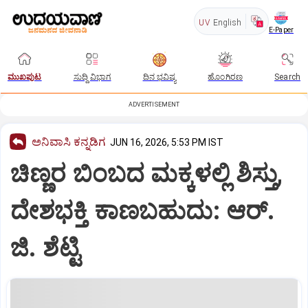
UV
English
E-Paper
ಮುಖಪುಟ
ಸುದ್ದಿ ವಿಭಾಗ
ದಿನ ಭವಿಷ್ಯ
ಹೊಂಗಿರಣ
Search
ADVERTISEMENT
ಅನಿವಾಸಿ ಕನ್ನಡಿಗ
JUN 16, 2026, 5:53 PM IST
ಚಿಣ್ಣರ ಬಿಂಬದ ಮಕ್ಕಳಲ್ಲಿ ಶಿಸ್ತು,
ದೇಶಭಕ್ತಿ ಕಾಣಬಹುದು: ಆರ್‌.
ಜಿ. ಶೆಟ್ಟಿ