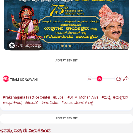
75ನೇ ಜನ್ಮಸಂವತ್ಸರ
ADVERTISEMENT
ಅ
ಅ
TEAM UDAYAVANI
#Yakshagana Practice Center
#Dubai
#Dr. M. Mohan Alva
#ದುಬೈ
#ಯಕ್ಷಗಾನ
ಅಭ್ಯಾಸ ಕೇಂದ್ರ
#ಕರಾವಳಿ
#ಕಲಾವಿದರು
#ಡಾ.ಎಂ.ಮೋಹನ್‌ ಆಳ್ವ
ADVERTISEMENT
ಇನ್ನಷ್ಟು ಸುದ್ದಿ ಈ ವಿಭಾಗದಿಂದ