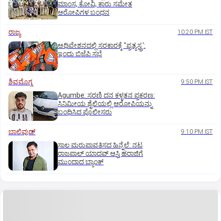
ಮಾಂಸ, ಕೋವಿ, ಕಾರು ಸಮೇತ
ಆರೋಪಿಗಳ ಬಂಧನ
ರಾಜ್ಯ
10:20 PM IST
ಅಧಿವೇಶನದಲ್ಲಿ ಸರಕಾರಕ್ಕೆ "ಪ್ರತ್ಯಸ್ತ್ರ':
ಇಂದು ಬಿಜೆಪಿ ಸಭೆ
ಶಿವಮೊಗ್ಗ
9:50 PM IST
Agumbe: ಸರಣಿ ದನ ಕಳ್ಳತನ ಪ್ರಕರಣ:
ಸಿನಿಮೀಯ ಶೈಲಿಯಲ್ಲಿ ಆರೋಪಿಯನ್ನು
ಬಂಧಿಸಿದ ಪೊಲೀಸರು
ಬಾಲಿವುಡ್‌
9:10 PM IST
ಸಾಲ ಮರುಪಾವತಿಸದ ಹಿನ್ನೆಲೆ: ನಟ
ರಾಜಪಾಲ್ ಯಾದವ್‌ ಆಸ್ತಿ ಹರಾಜಿಗೆ
ಮುಂದಾದ ಬ್ಯಾಂಕ್