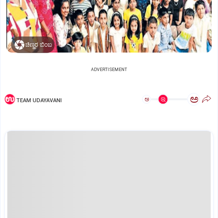
ಚಿಣ್ಣರ ಬಿಂಬ
ADVERTISEMENT
ಅ
ಅ
TEAM UDAYAVANI