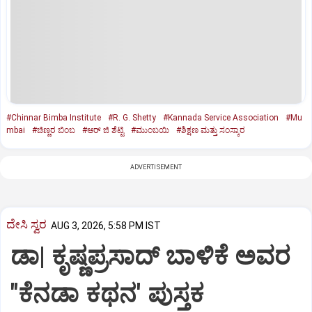
#Chinnar Bimba Institute
#R. G. Shetty
#Kannada Service Association
#Mu
mbai
#ಚಿಣ್ಣರ ಬಿಂಬ
#ಆರ್‌ ಜಿ ಶೆಟ್ಟಿ
#ಮುಂಬಯಿ
#ಶಿಕ್ಷಣ ಮತ್ತು ಸಂಸ್ಕಾರ
ADVERTISEMENT
ದೇಸಿ ಸ್ವರ
AUG 3, 2026, 5:58 PM IST
ಡಾ| ಕೃಷ್ಣಪ್ರಸಾದ್‌ ಬಾಳಿಕೆ ಅವರ
"ಕೆನಡಾ ಕಥನ' ಪುಸ್ತಕ