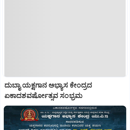
ದುಬಾೖ ಯಕ್ಷಗಾನ ಅಭ್ಯಾಸ ಕೇಂದ್ರದ
ಏಕಾದಶವರ್ಷೋತ್ಸವ ಸಂಭ್ರಮ