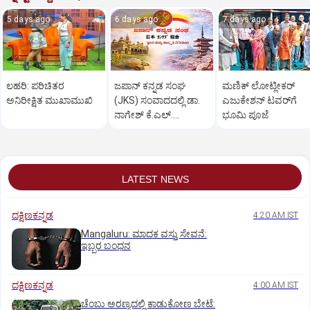
5 days ago
6 days ago
7 days ago
ಲಹರಿ: ಪರಿಚಿತರ
ಜಪಾನ್‌ ಕನ್ನಡ ಸಂಘ
ಮಣಿಕ್‌ ಲೋಟ್ಲೀಕರ್‌
ಅನಿರೀಕ್ಷಿತ ಮುಖಾಮುಖಿ
(JKS) ಸಂವಾದದಲ್ಲಿ ಡಾ.
ಎಜುಕೇಶನ್‌ ಟವರ್‌ಗೆ
ನಾಗೇಶ್‌ ಕೆ.ಎಲ್‌.
ಭೂಮಿ ಪೂಜೆ
ಅರ್ಥಪೂರ್ಣ ಉಪನ್ಯಾಸ
LATEST NEWS
ದಕ್ಷಿಣಕನ್ನಡ
4:20 AM IST
Mangaluru: ಮಾದಕ ವಸ್ತು ಸೇವನೆ:
ಇಬ್ಬರ ಬಂಧನ
ದಕ್ಷಿಣಕನ್ನಡ
4:00 AM IST
ಚೆಂಬು ಅರಣ್ಯದಲ್ಲಿ ಕಾಡುಕೋಣ ಬೇಟೆ: