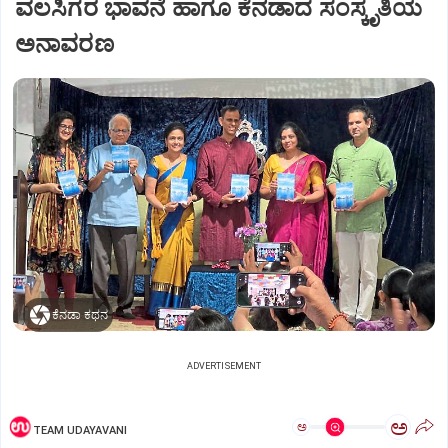
ವಲಸಿಗರ ಭಾವನೆ ಹಾಗೂ ಕೆನಡಾದ ಸಂಸ್ಕೃತಿಯ
ಅನಾವರಣ
ಕೆನಡಾ ಕಥನ
ADVERTISEMENT
ಅ
ಅ
TEAM UDAYAVANI