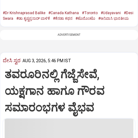
#Dr Krishnaprasad Balike
#Canada Kathana
#Toronto
#Udayavani
#Desi
Swara
#ಡಾ.ಕೃಷ್ಣಪ್ರಸಾದ್‌ ಬಾಳಿಕೆ
#ಕೆನಡಾ ಕಥನ
#ಟೊರೊಂಟೊ
#ಅನಿವಾಸಿ ಭಾರತೀಯ
ADVERTISEMENT
ದೇಸಿ ಸ್ವರ
AUG 3, 2026, 5:46 PM IST
ತವರೂರಿನಲ್ಲಿ ಗೆಜ್ಜೆಸೇವೆ,
ಯಕ್ಷಗಾನ ಹಾಗೂ ಗೌರವ
ಸಮಾರಂಭಗಳ ವೈಭವ