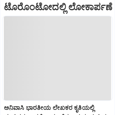
ಟೊರೊಂಟೋದಲ್ಲಿ ಲೋಕಾರ್ಪಣೆ
ಅನಿವಾಸಿ ಭಾರತೀಯ ಲೇಖಕರ ಕೃತಿಯಲ್ಲಿ