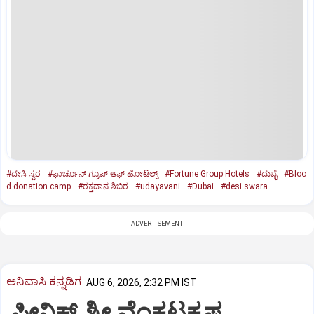
#ದೇಸಿ ಸ್ವರ
#ಫಾರ್ಚೂನ್‌ ಗ್ರೂಪ್‌ ಆಫ್‌ ಹೋಟೆಲ್ಸ್
#Fortune Group Hotels
#ದುಬೈ
#Bloo
d donation camp
#ರಕ್ತದಾನ ಶಿಬಿರ
#udayavani
#Dubai
#desi swara
ADVERTISEMENT
ಅನಿವಾಸಿ ಕನ್ನಡಿಗ
AUG 6, 2026, 2:32 PM IST
ಫೀನಿಕ್ಸ್ ಶ್ರೀ ವೆಂಕಟಕೃಷ್ಣ