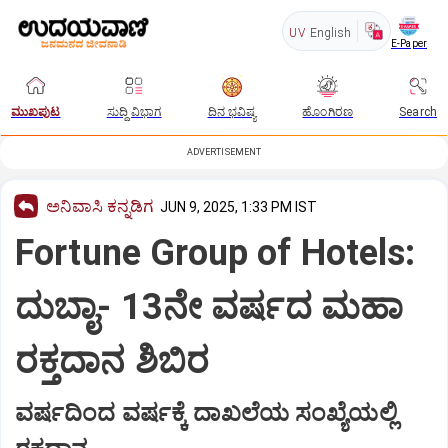
UV
English
E-Paper
ಮುಖಪುಟ
ಸುದ್ದಿ ವಿಭಾಗ
ದಿನ ಭವಿಷ್ಯ
ಹೊಂಗಿರಣ
Search
ADVERTISEMENT
ಅನಿವಾಸಿ ಕನ್ನಡಿಗ
JUN 9, 2025, 1:33 PM IST
Fortune Group of Hotels:
ದುಬಾೖ- 13ನೇ ವರ್ಷದ ಮಹಾ
ರಕ್ತದಾನ ಶಿಬಿರ
ವರ್ಷದಿಂದ ವರ್ಷಕ್ಕೆ ದಾಖಲೆಯ ಸಂಖ್ಯೆಯಲ್ಲಿ