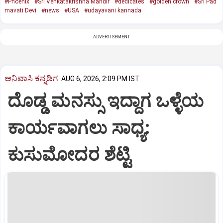
#Phoenix
#Sri Venkatakrishna Mandir
#dedicates
#golden crown
#Sri Pad
mavati Devi
#news
#USA
#udayavani kannada
ADVERTISEMENT
ಅನಿವಾಸಿ ಕನ್ನಡಿಗ
AUG 6, 2026, 2:09 PM IST
ದೊಡ್ಡ ಮನಸ್ಸು ಇದ್ದಾಗ ಒಳ್ಳೆಯ
ಕಾರ್ಯವಾಗಲು ಸಾಧ್ಯ:
ಕುಸುಮೋದರ ಶೆಟ್ಟಿ