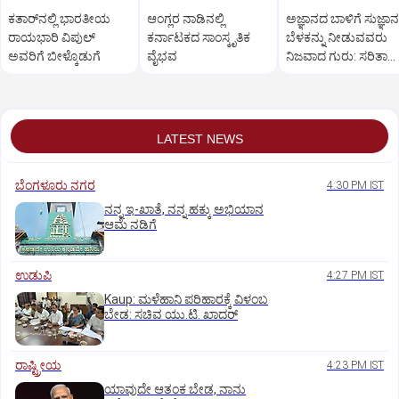
ಕತಾರ್‌ನಲ್ಲಿ ಭಾರತೀಯ
ಆಂಗ್ಲರ ನಾಡಿನಲ್ಲಿ
ಅಜ್ಞಾನದ ಬಾಳಿಗೆ ಸುಜ್ಞಾ
ರಾಯಭಾರಿ ವಿಪುಲ್‌
ಕರ್ನಾಟಕದ ಸಾಂಸ್ಕೃತಿಕ‌
ಬೆಳಕನ್ನು ನೀಡುವವರು
ಅವರಿಗೆ ಬೀಳ್ಕೊಡುಗೆ
ವೈಭವ
ನಿಜವಾದ ಗುರು: ಸರಿತಾ
ಸುರೇಶ್‌ ನಾಯಕ್‌
LATEST NEWS
ಬೆಂಗಳೂರು ನಗರ
4:30 PM IST
ನನ್ನ ಇ-ಖಾತೆ, ನನ್ನ ಹಕ್ಕು ಅಭಿಯಾನ
ಆಮೆ ನಡಿಗೆ
ಉಡುಪಿ
4:27 PM IST
Kaup: ಮಳೆಹಾನಿ ಪರಿಹಾರಕ್ಕೆ ವಿಳಂಬ
ಬೇಡ: ಸಚಿವ ಯು.ಟಿ. ಖಾದರ್
ರಾಷ್ಟ್ರೀಯ
4:23 PM IST
ಯಾವುದೇ ಆತಂಕ ಬೇಡ, ನಾನು