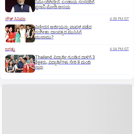
ನಿಮ್ಮೊಂದಿಗಿದ್ದೇನೆ: ಬಂಡಾಯ ಸಂಸದರಿಗೆ
ಪ್ರಧಾನಿ ಮೋದಿ ಅಭಯ
ಸೌತ್‌ ಸಿನಿಮಾ
4:09 PM IST
ವಿಚ್ಛೇದನ ಅರ್ಜಿಯನ್ನು ವಾಪಸ್‌ ಪಡೆದ
ಸಂಗೀತಾ: ದಾಂಪತ್ಯದ ಮುನಿಸಿಗೆ
ಮುಲಾಮು?
ಜಗತ್ತು
4:04 PM IST
Thailand: ವಿದ್ಯಾರ್ಥಿ ಗುಂಡಿನ ದಾಳಿಗೆ 3
ಶಿಕ್ಷಕರು, ವಿದ್ಯಾರ್ಥಿಗಳು ಸೇರಿ 8 ಮಂದಿ
ಸಾವು