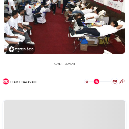
ರಕ್ತದಾನ ಶಿಬಿರ
ADVERTISEMENT
ಅ
ಅ
TEAM UDAYAVANI