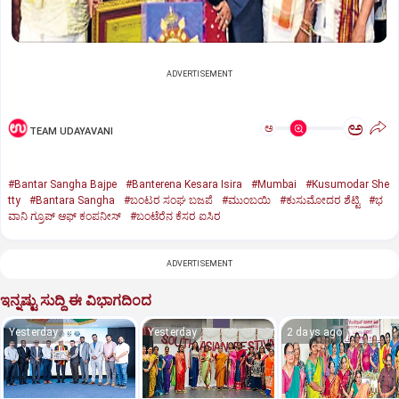
ADVERTISEMENT
ಅ
ಅ
TEAM UDAYAVANI
#Bantar Sangha Bajpe
#Banterena Kesara Isira
#Mumbai
#Kusumodar She
tty
#Bantara Sangha
#ಬಂಟರ ಸಂಘ ಬಜಪೆ
#ಮುಂಬಯಿ
#ಕುಸುಮೋದರ ಶೆಟ್ಟಿ
#ಭ
ವಾನಿ ಗ್ರೂಪ್‌ ಆಫ್‌ ಕಂಪನೀಸ್‌
#ಬಂಟೆರೆನ ಕೆಸರ ಐಸಿರ
ADVERTISEMENT
ಇನ್ನಷ್ಟು ಸುದ್ದಿ ಈ ವಿಭಾಗದಿಂದ
Yesterday
Yesterday
2 days ago