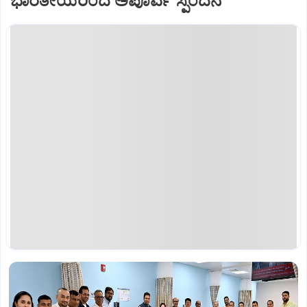
ಭಾರತೀಯರಿಂದ ಅಪೂರ್ವ ಸ್ಪಂದನೆ