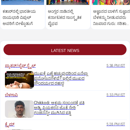
ಕತಾರ್‌ನಲ್ಲಿ ಭಾರತೀಯ
ಆಂಗ್ಲರ ನಾಡಿನಲ್ಲಿ
ಅಜ್ಞಾನದ ಬಾಳಿಗೆ ಸುಜ್ಞಾ
ರಾಯಭಾರಿ ವಿಪುಲ್‌
ಕರ್ನಾಟಕದ ಸಾಂಸ್ಕೃತಿಕ‌
ಬೆಳಕನ್ನು ನೀಡುವವರು
ಅವರಿಗೆ ಬೀಳ್ಕೊಡುಗೆ
ವೈಭವ
ನಿಜವಾದ ಗುರು: ಸರಿತಾ
ಸುರೇಶ್‌ ನಾಯಕ್‌
LATEST NEWS
ಫ್ಯಾಶನ್/ಲೈಫ್‌ ಸ್ಟೈಲ್
5:38 PM IST
ಮುಖಕ್ಕೆ ಎಣ್ಣೆ ಹಚ್ಚುವುದರಿಂದ ಏನೆಲ್ಲಾ
ಪ್ರಯೋಜನಗಳಿವೆ? ಇಲ್ಲಿದೆ ಮುಖದ
ಸೌಂದರ್ಯದ ರಹಸ್ಯ!
ಬೆಳಗಾವಿ
5:33 PM IST
Chikkodi: ಅಕ್ರಮ ಸಂಬಂಧಕ್ಕೆ ಪತಿ
ಅಡ್ಡಿ, ಪ್ರಿಯಕರನ ಜೊತೆ ಸೇರಿ
ಗಂಡನನ್ನೇ ಮುಗಿಸಿದ ಪತ್ನಿ
ಕ್ರೈಮ್
5:28 PM IST