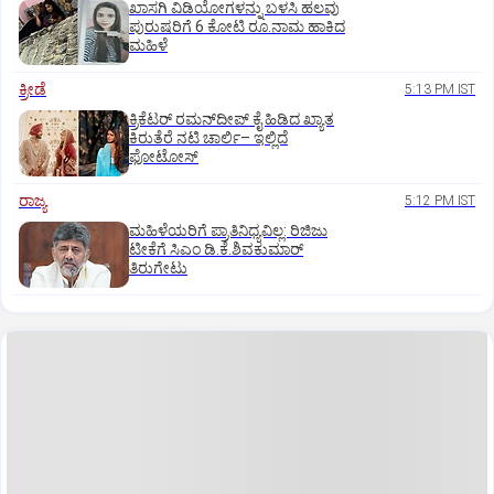
ಖಾಸಗಿ ವಿಡಿಯೋಗಳನ್ನು ಬಳಸಿ ಹಲವು
ಪುರುಷರಿಗೆ 6 ಕೋಟಿ ರೂ.ನಾಮ ಹಾಕಿದ
ಮಹಿಳೆ
ಕ್ರೀಡೆ
5:13 PM IST
ಕ್ರಿಕೆಟರ್‌ ರಮನ್‌ದೀಪ್‌ ಕೈ ಹಿಡಿದ ಖ್ಯಾತ
ಕಿರುತೆರೆ ನಟಿ ಚಾರ್ಲಿ– ಇಲ್ಲಿದೆ
ಫೋಟೋಸ್
ರಾಜ್ಯ
5:12 PM IST
ಮಹಿಳೆಯರಿಗೆ ಪ್ರಾತಿನಿಧ್ಯವಿಲ್ಲ: ರಿಜಿಜು
ಟೀಕೆಗೆ ಸಿಎಂ ಡಿ.ಕೆ.ಶಿವಕುಮಾರ್
ತಿರುಗೇಟು