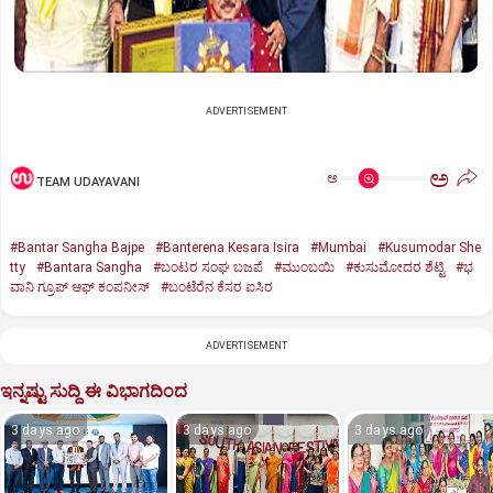
ADVERTISEMENT
ಅ
ಅ
TEAM UDAYAVANI
#Bantar Sangha Bajpe
#Banterena Kesara Isira
#Mumbai
#Kusumodar She
tty
#Bantara Sangha
#ಬಂಟರ ಸಂಘ ಬಜಪೆ
#ಮುಂಬಯಿ
#ಕುಸುಮೋದರ ಶೆಟ್ಟಿ
#ಭ
ವಾನಿ ಗ್ರೂಪ್‌ ಆಫ್‌ ಕಂಪನೀಸ್‌
#ಬಂಟೆರೆನ ಕೆಸರ ಐಸಿರ
ADVERTISEMENT
ಇನ್ನಷ್ಟು ಸುದ್ದಿ ಈ ವಿಭಾಗದಿಂದ
3 days ago
3 days ago
3 days ago