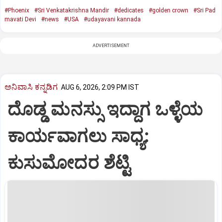
#Phoenix
#Sri Venkatakrishna Mandir
#dedicates
#golden crown
#Sri Pad
mavati Devi
#news
#USA
#udayavani kannada
ADVERTISEMENT
ಅನಿವಾಸಿ ಕನ್ನಡಿಗ
AUG 6, 2026, 2:09 PM IST
ದೊಡ್ಡ ಮನಸ್ಸು ಇದ್ದಾಗ ಒಳ್ಳೆಯ
ಕಾರ್ಯವಾಗಲು ಸಾಧ್ಯ:
ಕುಸುಮೋದರ ಶೆಟ್ಟಿ