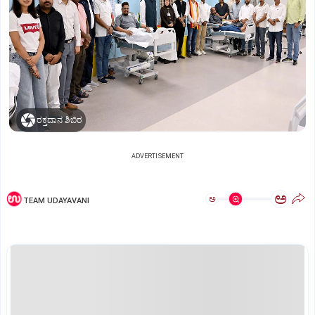
ರಕ್ತದಾನ ಶಿಬಿರ
ADVERTISEMENT
ಅ
ಅ
TEAM UDAYAVANI