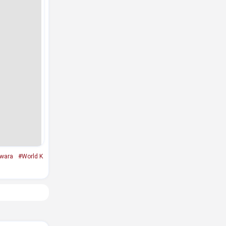
swara
#World K