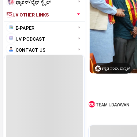
ಫ್ಯಾಶನ್/ಲೈಫ್‌ ಸ್ಟೈಲ್
UV OTHER LINKS
E-PAPER
UV PODCAST
CONTACT US
ಕನ್ನಡ ಸಂಘ, ಮಸ್ಕತ್‌
TEAM UDAYAVANI