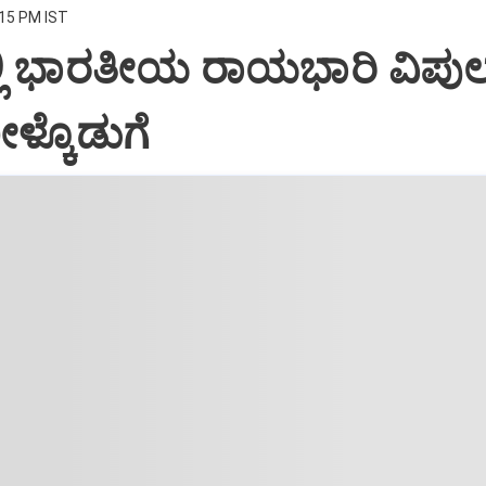
:15 PM IST
್ಲಿ ಭಾರತೀಯ ರಾಯಭಾರಿ ವಿಪುಲ
ೀಳ್ಕೊಡುಗೆ