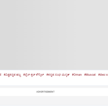
l
#ವಿಶ್ವಕನ್ನಡ ಹಬ್ಬ
#ಪ್ರೆಸ್‌ ಕ್ಲಬ್‌ ಕೌನ್ಸಿಲ್‌
#ಕನ್ನಡ ಸಂಘ ಮಸ್ಕತ್
#Oman
#Muscat
#desi 
ADVERTISEMENT