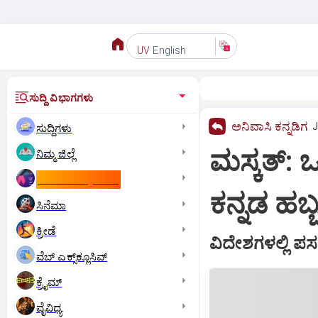
English
UV
ಸುದ್ದಿ ವಿಭಾಗಗಳು
ಅನಿವಾಸಿ ಕನ್ನಡಿಗ
J
ಸುದ್ದಿಗಳು
ಮಸ್ಕತ್‌: ಒ
ನಿಮ್ಮ ಜಿಲ್ಲೆ
ಕಾಮನ್‌ ವೆಲ್ತ್‌ ಗೇಮ್ಸ್‌
ಕನ್ನಡ ಹಬ
ಸಿನೆಮಾ
ಕ್ರೀಡೆ
ವಿದೇಶಗಳಲ್ಲಿ ಪಸರಿ
ವೆಬ್ ಎಕ್ಸ್‌ಕ್ಲೂಸಿವ್
ಕ್ರೈಮ್
ವೈವಿಧ್ಯ