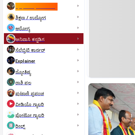
ಇಸ್ರೇಲ್- ಇರಾನ್‌ ಯುದ್ಧ
ಶಿಕ್ಷಣ / ಉದ್ಯೋಗ
ಆರೋಗ್ಯ
ಅನಿವಾಸಿ ಕನ್ನಡಿಗ
ಸೆಲೆಬ್ರಿಟಿ ಕಾರ್ನರ್‌
Explainer
ಜ್ಯೋತಿಷ್ಯ
ರಾಶಿ ಫಲ
ಪುಟಾಣಿ ಪ್ರಪಂಚ
ವೀಡಿಯೊ ಗ್ಯಾಲರಿ
ಫೋಟೋ ಗ್ಯಾಲರಿ
ರೀಲ್ಸ್