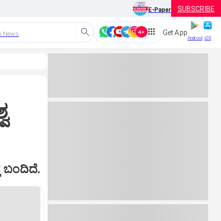
SUBSCRIBE
E-Paper
Get App
h News
Android
iOS
್ವ
ತ ಬಂದಿದೆ.