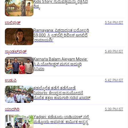
Kids Story: ಗುರುಪತ್ನಿಯನ್ನು ರಕ್ಷಿಸಿದ
ಶಿಷ್ಯ
ಬಾಲಿವುಡ್‌
5:54 PM IST
Ramayana: ವಿಶ್ವದಾದ್ಯಂತ ಬರೋಬ್ಬರಿ
59,000 ಸ್ಕ್ರೀನ್‌ನಲ್ಲಿ ರಿಲೀಸ್‌ ಆಗಲಿದೆ
'ರಾಮಾಯಣ'
ಸ್ಯಾಂಡಲ್‌ವುಡ್‌
5:49 PM IST
Karnata Balam Ajeyam Movie:
ಸಿ.ಪಿ.ಯೋಗೀಶ್ವರ್‌ ಮಗನ ಅದ್ಧೂರಿ
ಸಿನಿಮಾ
ಉಡುಪಿ
5:42 PM IST
ಕಡಲ್ಕೊರೆತ ತಡೆಗೆ ತಡೆಗೋಡೆ
ನಿರ್ಮಾಣ: ಕೇಂದ್ರದ ಅನುಮೋದನೆ
ದೊರೆತ ತಕ್ಷಣ ಕಾಮಗಾರಿ:ಸಚಿವ ಖಾದರ್
ಯಾದಗಿರಿ
5:39 PM IST
Yadgiri: ಕಡೆಚೂರು-ಬಾಡಿಯಾಳ್ ನಲ್ಲಿ
ಮತ್ತೊಂದು ಅವಘಡ: ಕಾರ್ಮಿಕ ಅಸ್ವಸ್ಥ