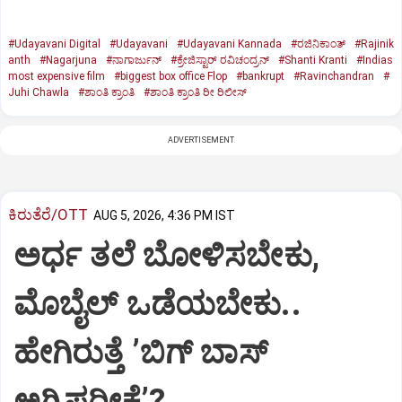
#Udayavani Digital
#Udayavani
#Udayavani Kannada
#ರಜಿನಿಕಾಂತ್‌
#Rajinik
anth
#Nagarjuna
#ನಾಗಾರ್ಜುನ್‌
#ಕ್ರೇಜಿಸ್ಟಾರ್‌ ರವಿಚಂದ್ರನ್‌
#Shanti Kranti
#Indias
most expensive film
#biggest box office Flop
#bankrupt
#Ravinchandran
#
Juhi Chawla
#ಶಾಂತಿ ಕ್ರಾಂತಿ
#ಶಾಂತಿ ಕ್ರಾಂತಿ ರೀ ರಿಲೀಸ್‌
ADVERTISEMENT
ಕಿರುತೆರೆ/OTT
AUG 5, 2026, 4:36 PM IST
ಅರ್ಧ ತಲೆ ಬೋಳಿಸಬೇಕು,
ಮೊಬೈಲ್‌ ಒಡೆಯಬೇಕು..
ಹೇಗಿರುತ್ತೆ ‌ʼಬಿಗ್ ಬಾಸ್‌
ಅಗ್ನಿಪರೀಕ್ಷೆʼ?