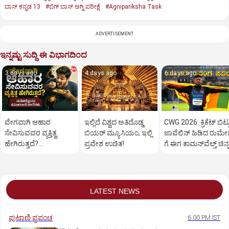
ಬಾಸ್‌ ಕನ್ನಡ 13
#ಬಿಗ್‌ ಬಾಸ್‌ ಅಗ್ನಿ ಪರೀಕ್ಷೆ
#Agnipariksha Task
ADVERTISEMENT
ಇನ್ನಷ್ಟು ಸುದ್ದಿ ಈ ವಿಭಾಗದಿಂದ
3 days ago
4 days ago
6 days ago
ವೇಗವಾಗಿ ಆಹಾರ
ಇಲ್ಲಿದೆ ವಿಶ್ವದ ಅತಿದೊಡ್ಡ
CWG 2026: ಕ್ರಿಕೆಟ್‌ ಬಿಟ್ಟ
ಸೇವಿಸುವವರ ವ್ಯಕ್ತಿತ್ವ
ಬಿಯರ್ ಮ್ಯೂಸಿಯಂ; ಇಲ್ಲಿ
ಜಾವೆಲಿನ್‌ ಹಿಡಿದ ರುಮೇಶ
ಹೇಗಿರುತ್ತದೆ?
ಪ್ರವೇಶ ಉಚಿತ!
ಗೆ ಈಗ ಕಾಮನ್‌ವೆಲ್ತ್‌ ಚಿನ್
ಮನೋವಿಜ್ಞಾನದ
ಕುತೂಹಲಕಾರಿ
ಸಂಗತಿಗಳು..
LATEST NEWS
ಪುಟಾಣಿ ಪ್ರಪಂಚ
6:00 PM IST