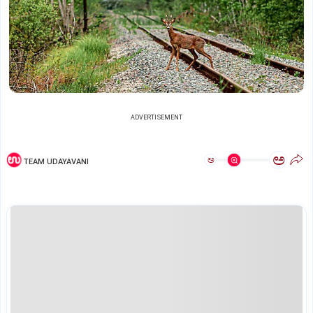
ADVERTISEMENT
ಅ
ಅ
TEAM UDAYAVANI