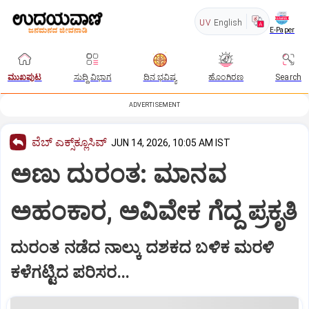
UV
English
E-Paper
ಮುಖಪುಟ
ಸುದ್ದಿ ವಿಭಾಗ
ದಿನ ಭವಿಷ್ಯ
ಹೊಂಗಿರಣ
Search
ADVERTISEMENT
ವೆಬ್ ಎಕ್ಸ್‌ಕ್ಲೂಸಿವ್
JUN 14, 2026, 10:05 AM IST
ಅಣು ದುರಂತ: ಮಾನವ
ಅಹಂಕಾರ, ಅವಿವೇಕ ಗೆದ್ದ ಪ್ರಕೃತಿ
ದುರಂತ ನಡೆದ ನಾಲ್ಕು ದಶಕದ ಬಳಿಕ ಮರಳಿ
ಕಳೆಗಟ್ಟಿದ ಪರಿಸರ...