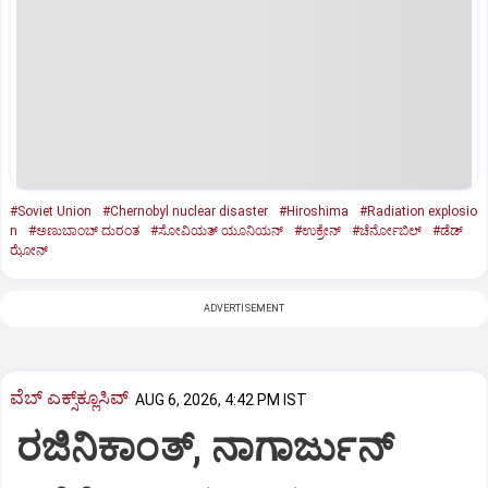
#Soviet Union
#Chernobyl nuclear disaster
#Hiroshima
#Radiation explosio
n
#ಅಣುಬಾಂಬ್‌ ದುರಂತ
#ಸೋವಿಯತ್‌ ಯೂನಿಯನ್‌
#ಉಕ್ರೇನ್‌
#ಚೆರ್ನೋಬಿಲ್‌
#ಡೆಡ್‌
ಝೋನ್‌
ADVERTISEMENT
ವೆಬ್ ಎಕ್ಸ್‌ಕ್ಲೂಸಿವ್
AUG 6, 2026, 4:42 PM IST
ರಜಿನಿಕಾಂತ್‌, ನಾಗಾರ್ಜುನ್‌