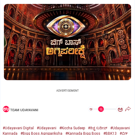
ADVERTISEMENT
ಅ
ಅ
TEAM UDAYAVANI
#Udayavani Digital
#Udayavani
#Kiccha Sudeep
#ಕಿಚ್ಚ ಸುದೀಪ್‌
#Udayavani
Kannada
#Bigg Boss Agnipariksha
#Kannada Bigg Boss
#BBK13
#ಬಿಗ್‌