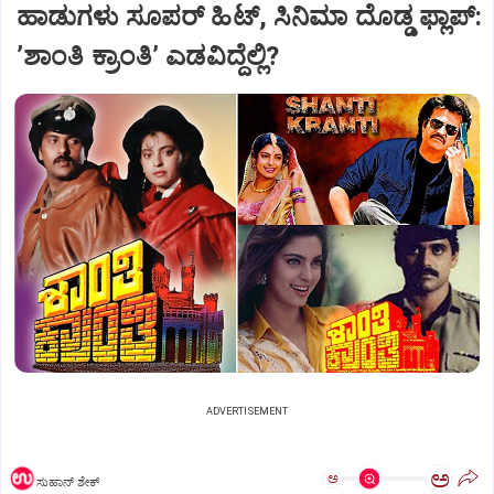
ಹಾಡುಗಳು ಸೂಪರ್‌ ಹಿಟ್‌, ಸಿನಿಮಾ ದೊಡ್ಡ ಫ್ಲಾಪ್:
ʼಶಾಂತಿ ಕ್ರಾಂತಿʼ ಎಡವಿದ್ದೆಲ್ಲಿ?
ADVERTISEMENT
ಅ
ಅ
ಸುಹಾನ್‌ ಶೇಕ್‌