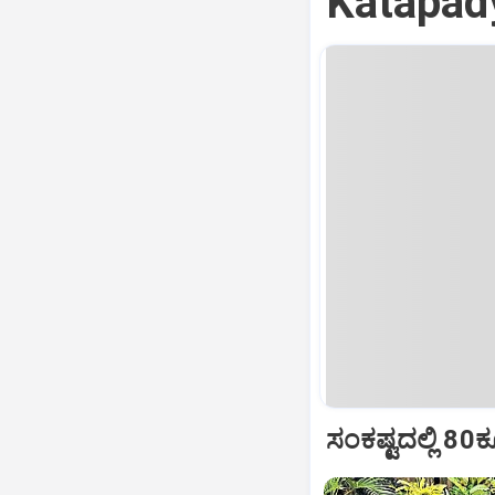
Katapady:
ಸಂಕಷ್ಟದಲ್ಲಿ 80