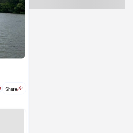
ಅ
Share