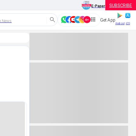
SUBSCRIBE
E-Paper
Get App
h News
Android
iOS