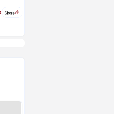
ಅ
Share
s