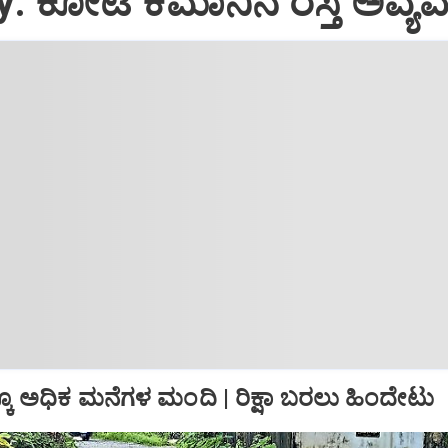
 ಕೋಟೆ ಕಮಾನಿನ ರಸ್ತೆ ಅವ್ಯವಸ್
ಕ್ಕೂ ಅಧಿಕ ಮನೆಗಳ ಮಂದಿ | ರಿಕ್ಷಾ ಬರಲು ಹಿಂದೇಟು