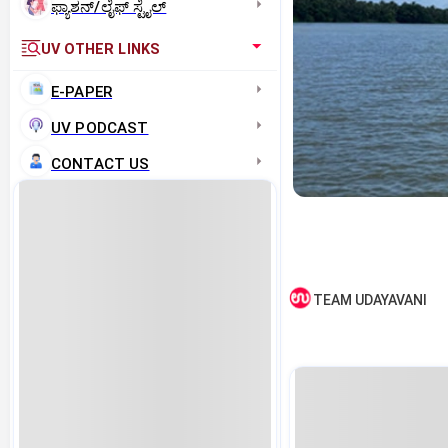
ಫ್ಯಾಶನ್/ಲೈಫ್‌ ಸ್ಟೈಲ್
UV OTHER LINKS
E-PAPER
UV PODCAST
CONTACT US
TEAM UDAYAVANI