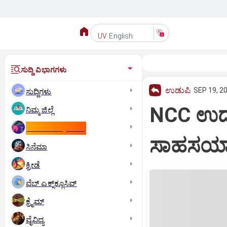
English
UV
ಸುದ್ದಿ ವಿಭಾಗಗಳು
ಉಡುಪಿ
SEP 19, 20
ಸುದ್ದಿಗಳು
NCC ಉದ್
ನಿಮ್ಮ ಜಿಲ್ಲೆ
ಕಾಮನ್‌ ವೆಲ್ತ್‌ ಗೇಮ್ಸ್‌
ಸಾಹಸಯಾತ್
ಸಿನೆಮಾ
ಕ್ರೀಡೆ
ವೆಬ್ ಎಕ್ಸ್‌ಕ್ಲೂಸಿವ್
ಕ್ರೈಮ್
ವೈವಿಧ್ಯ