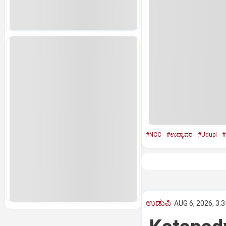
#NCC
#ಉದ್ಯಾವರ
#Udupi
#
ಉಡುಪಿ
AUG 6, 2026, 3: