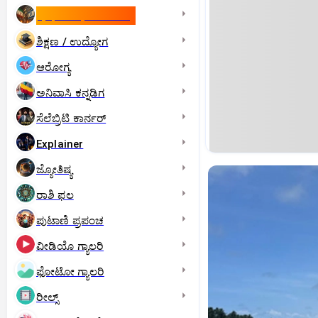
ಇಸ್ರೇಲ್- ಇರಾನ್‌ ಯುದ್ಧ
ಶಿಕ್ಷಣ / ಉದ್ಯೋಗ
ಆರೋಗ್ಯ
ಅನಿವಾಸಿ ಕನ್ನಡಿಗ
ಸೆಲೆಬ್ರಿಟಿ ಕಾರ್ನರ್‌
Explainer
ಜ್ಯೋತಿಷ್ಯ
ರಾಶಿ ಫಲ
ಪುಟಾಣಿ ಪ್ರಪಂಚ
ವೀಡಿಯೊ ಗ್ಯಾಲರಿ
ಫೋಟೋ ಗ್ಯಾಲರಿ
ರೀಲ್ಸ್