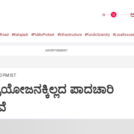
ಅ
Road
#Katapadi
#PublicProtest
#Infrastructure
#FundsScarcity
#LocalIssue
ADVERTISEMENT
30 PM IST
್ರಯೋಜನಕ್ಕಿಲ್ಲದ ಪಾದಚಾರಿ
ವೆ