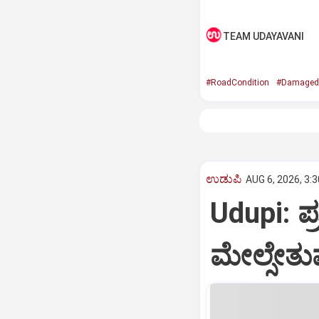
TEAM UDAYAVANI
#RoadCondition
#Damaged
ಉಡುಪಿ
AUG 6, 2026, 3:
Udupi: ಪ
ಮೇಲ್ಸೇತು