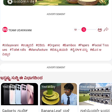
ಸಾಂದರ್ಭಿಕ AI ಚಿತ್ರ
ADVERTISEMENT
ಅ
ಅ
TEAM UDAYAVANI
#Udayavani
#ಉತ್ಪಾದನೆ
#ಬಿದಿರು
#Organic
#Bamboo
#Papers
#Facial Tiss
ues
#Toilet rolls
#Manufacture
#ಟಿಶ್ಯೂ ತಯಾರಿ
#ನೈಸರ್ಗಿಕ ವಸ್ತು
#ಹೊಸ ಆ
ವಿಷ್ಕಾರ
ADVERTISEMENT
ಇನ್ನಷ್ಟು ಸುದ್ದಿ ಈ ವಿಭಾಗದಿಂದ
Yesterday
Yesterday
Yesterday
Gadgets: ಗ್ಯಾಜೆಟ್
Banana Leaf: ಬಾಳೆ
ಗಾಳಿಯಿಂದಲೇ ಇಂಧನ