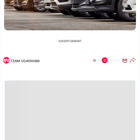
ADVERTISEMENT
ಅ
ಅ
TEAM UDAYAVANI