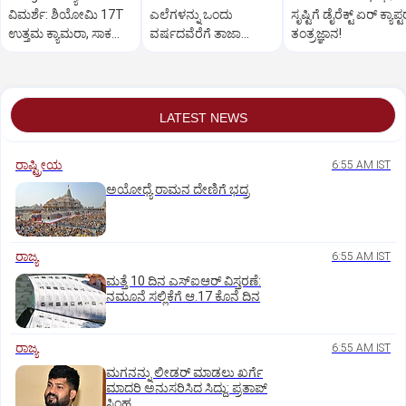
ವಿಮರ್ಶೆ: ಶಿಯೋಮಿ 17T
ಎಲೆಗಳನ್ನು ಒಂದು
ಸೃಷ್ಟಿಗೆ ಡೈರೆಕ್ಟ್ ಏರ್‌ ಕ್ಯಾಪ್ಟ
ಉತ್ತಮ ಕ್ಯಾಮರಾ, ಸಾಕಷ್ಟು
ವರ್ಷದವೆರೆಗೆ ತಾಜಾ
ತಂತ್ರಜ್ಞಾನ!
ಫೀಚರ್ ಇರುವ ಫೋನ್
ಇರುವಂತೆ ರಕ್ಷಿಸಬಹುದು!
LATEST NEWS
ರಾಷ್ಟ್ರೀಯ
6:55 AM IST
ಅಯೋಧ್ಯೆ ರಾಮನ ದೇಣಿಗೆ ಭದ್ರ
ರಾಜ್ಯ
6:55 AM IST
ಮತ್ತೆ 10 ದಿನ ಎಸ್‌ಐಆರ್‌ ವಿಸ್ತರಣೆ:
ನಮೂನೆ ಸಲ್ಲಿಕೆಗೆ ಆ.17 ಕೊನೆ ದಿನ
ರಾಜ್ಯ
6:55 AM IST
ಮಗನನ್ನು ಲೀಡರ್ ಮಾಡಲು ಖರ್ಗೆ
ಮಾದರಿ ಅನುಸರಿಸಿದ ಸಿದ್ದು: ಪ್ರತಾಪ್‌
ಸಿಂಹ