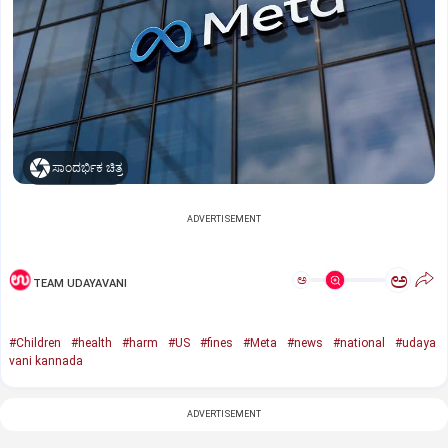
ಸಾಂದರ್ಭಿಕ ಚಿತ್ರ
ADVERTISEMENT
ಅ
ಅ
TEAM UDAYAVANI
#Children
#health
#harm
#US
#fines
#Meta
#news
#national
#udaya
vani kannada
ADVERTISEMENT