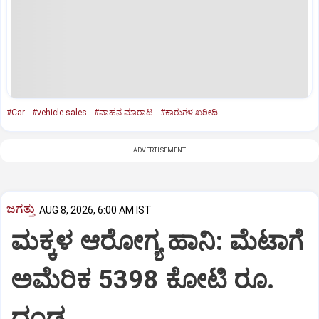
#Car
#vehicle sales
#ವಾಹನ ಮಾರಾಟ
#ಕಾರುಗಳ ಖರೀದಿ
ADVERTISEMENT
ಜಗತ್ತು
AUG 8, 2026, 6:00 AM IST
ಮಕ್ಕಳ ಆರೋಗ್ಯ ಹಾನಿ: ಮೆಟಾಗೆ
ಅಮೆರಿಕ 5398 ಕೋಟಿ ರೂ.
ದಂಡ