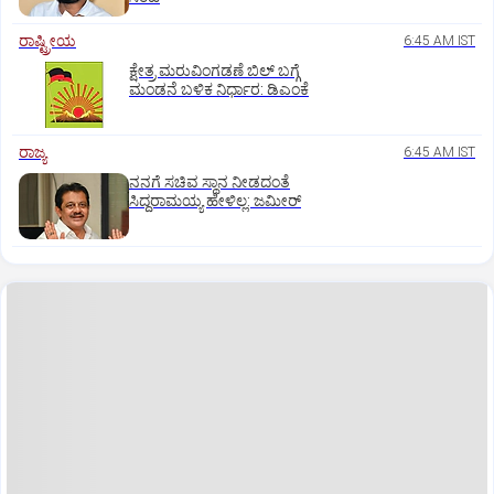
ರಾಷ್ಟ್ರೀಯ
6:45 AM IST
ಕ್ಷೇತ್ರ ಮರುವಿಂಗಡಣೆ ಬಿಲ್‌ ಬಗ್ಗೆ
ಮಂಡನೆ ಬಳಿಕ ನಿರ್ಧಾರ: ಡಿಎಂಕೆ
ರಾಜ್ಯ
6:45 AM IST
ನನಗೆ ಸಚಿವ ಸ್ಥಾನ ನೀಡದಂತೆ
ಸಿದ್ದರಾಮಯ್ಯ ಹೇಳಿಲ್ಲ: ಜಮೀರ್