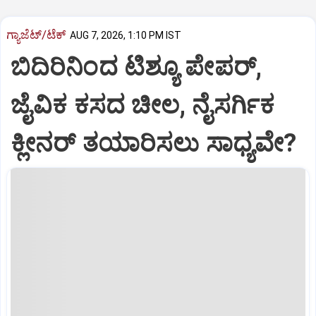
ಗ್ಯಾಜೆಟ್/ಟೆಕ್
AUG 7, 2026, 1:10 PM IST
ಬಿದಿರಿನಿಂದ ಟಿಶ್ಯೂ ಪೇಪರ್‌,
ಜೈವಿಕ ಕಸದ ಚೀಲ, ನೈಸರ್ಗಿಕ
ಕ್ಲೀನರ್‌ ತಯಾರಿಸಲು ಸಾಧ್ಯವೇ?