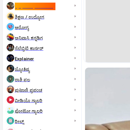
ಇಸ್ರೇಲ್- ಇರಾನ್‌ ಯುದ್ಧ
ಶಿಕ್ಷಣ / ಉದ್ಯೋಗ
ಆರೋಗ್ಯ
ಅನಿವಾಸಿ ಕನ್ನಡಿಗ
ಸೆಲೆಬ್ರಿಟಿ ಕಾರ್ನರ್‌
Explainer
ಜ್ಯೋತಿಷ್ಯ
ರಾಶಿ ಫಲ
ಪುಟಾಣಿ ಪ್ರಪಂಚ
ವೀಡಿಯೊ ಗ್ಯಾಲರಿ
ಫೋಟೋ ಗ್ಯಾಲರಿ
ರೀಲ್ಸ್