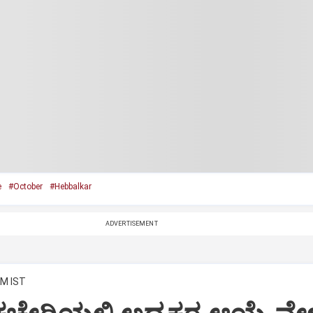
e
#October
#Hebbalkar
ADVERTISEMENT
PM IST