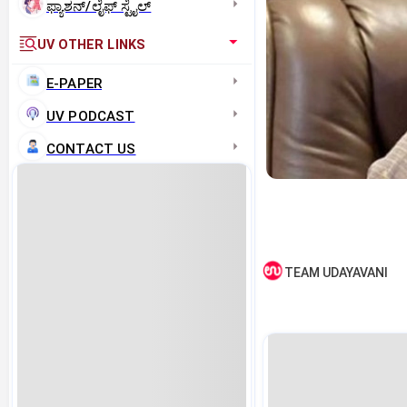
ಫ್ಯಾಶನ್/ಲೈಫ್‌ ಸ್ಟೈಲ್
UV OTHER LINKS
E-PAPER
UV PODCAST
CONTACT US
TEAM UDAYAVANI