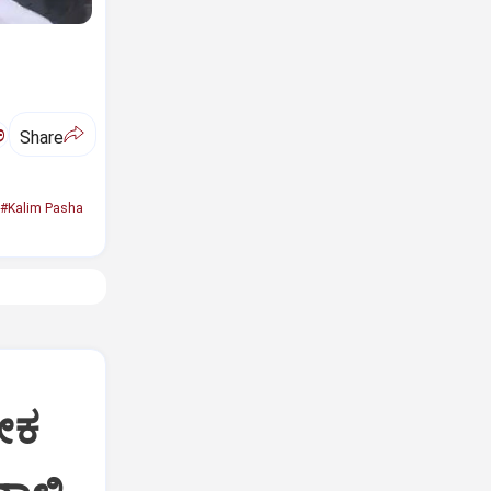
ಅ
Share
#Kalim Pasha
ೀಕ