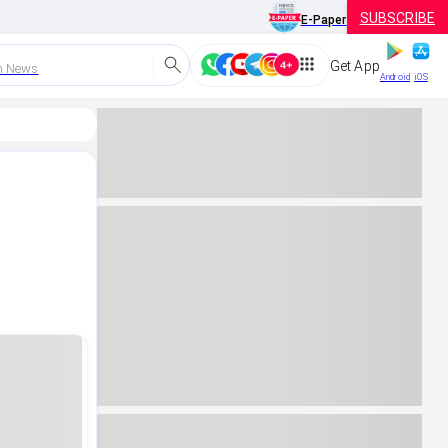
SUBSCRIBE
E-Paper
Get App
h News
Android
iOS