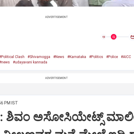
ADVERTISEMENT
ಅ
#Political Clash
#Shivamogga
#News
#Karnataka
#Politics
#Police
#AICC
#news
#udayavani kannada
ADVERTISEMENT
:56 PM IST
i: ಶಿವಂ ಅಸೋಸಿಯೇಟ್ಸ್ ಮಾಲ