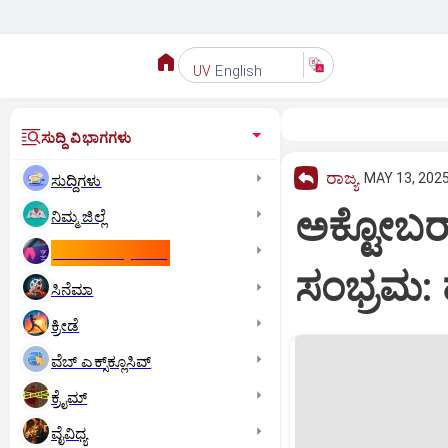
English
UV
ಸುದ್ದಿ ವಿಭಾಗಗಳು
ರಾಜ್ಯ
MAY 13, 2025
ಸುದ್ದಿಗಳು
ಅಕ್ಟೋಬರ್
ನಿಮ್ಮ ಜಿಲ್ಲೆ
ಕಾಮನ್‌ ವೆಲ್ತ್‌ ಗೇಮ್ಸ್‌
ಸಂಭ್ರಮ: ಹೆ
ಸಿನೆಮಾ
ಕ್ರೀಡೆ
ವೆಬ್ ಎಕ್ಸ್‌ಕ್ಲೂಸಿವ್
ಕ್ರೈಮ್
ವೈವಿಧ್ಯ