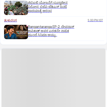
ಜಿಬಿಐಟಿ ಯೋಜನೆಗೆ ಭೂಸ್ವಾಧೀನ
ವಿರೋಧ: ಬಿಜೆಪಿ-ಜೆಡಿಎಸ್‌ ಜಂಟಿ
ಪಾದಯಾತ್ರೆ ಆರಂಭ
ತುಳುರಂಗ
5:00 PM IST
Rangantaranga EP-2: ದೇವದಾಸ್
ಕಾಪಿಕಾಡ್‌ ಅವರ ಎರಡನೇ ನಾಟಕ
ಮುಂದೆ ಸಿನಿಮಾ ಆಯ್ತು..