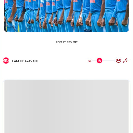
ADVERTISEMENT
ಅ
ಅ
TEAM UDAYAVANI