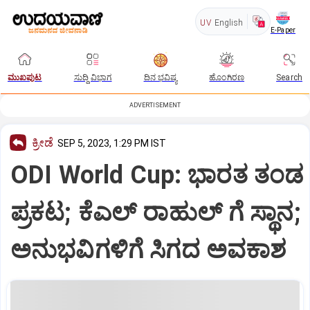
UV
English
E-Paper
ಮುಖಪುಟ
ಸುದ್ದಿ ವಿಭಾಗ
ದಿನ ಭವಿಷ್ಯ
ಹೊಂಗಿರಣ
Search
ADVERTISEMENT
ಕ್ರೀಡೆ
SEP 5, 2023, 1:29 PM IST
ODI World Cup: ಭಾರತ ತಂಡ
ಪ್ರಕಟ; ಕೆಎಲ್ ರಾಹುಲ್ ಗೆ ಸ್ಥಾನ;
ಅನುಭವಿಗಳಿಗೆ ಸಿಗದ ಅವಕಾಶ