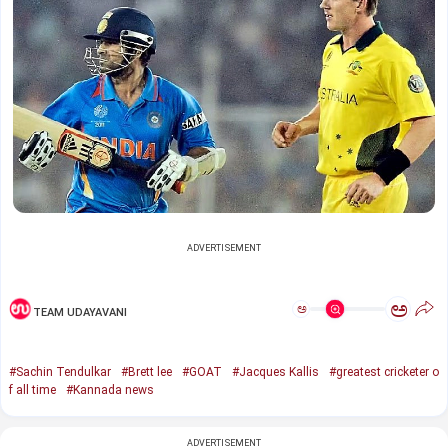
ADVERTISEMENT
ಅ
ಅ
TEAM UDAYAVANI
#Sachin Tendulkar
#Brett lee
#GOAT
#Jacques Kallis
#greatest cricketer o
f all time
#Kannada news
ADVERTISEMENT