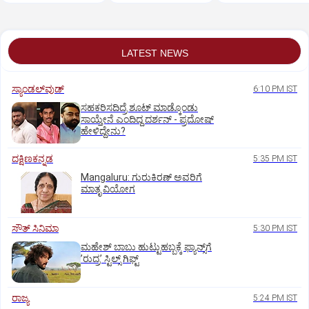
ಹೀರೋಗಳ ಕರೆ
LATEST NEWS
ಸ್ಯಾಂಡಲ್‌ವುಡ್‌
6:10 PM IST
ಸಹಕರಿಸದಿದ್ರೆ ಶೂಟ್‌ ಮಾಡ್ಕೊಂಡು
ಸಾಯ್ತೇನೆ ಎಂದಿದ್ದ ದರ್ಶನ್‌ - ಪ್ರದೋಷ್‌
ಹೇಳಿದ್ದೇನು?
ದಕ್ಷಿಣಕನ್ನಡ
5:35 PM IST
Mangaluru: ಗುರುಕಿರಣ್ ಅವರಿಗೆ
ಮಾತೃ ವಿಯೋಗ
ಸೌತ್‌ ಸಿನಿಮಾ
5:30 PM IST
ಮಹೇಶ್‌ ಬಾಬು ಹುಟ್ಟುಹಬ್ಬಕ್ಕೆ ಫ್ಯಾನ್ಸ್‌ಗೆ
ʼರುದ್ರʼ ಸ್ಟಿಲ್ಸ್‌ ಗಿಫ್ಟ್
ರಾಜ್ಯ
5:24 PM IST