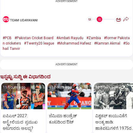
ADVERTISEMENT
ಅ
ಅ
TEAM UDAYAVANI
#PCB
#Pakistan Cricket Board
#Ambati Rayudu
#Zambia
#former Pakista
n cricketers
#Twenty20 league
#Mohammad Hafeez
#Kamran Akmal
#So
hail Tanvir
ADVERTISEMENT
ಇನ್ನಷ್ಟು ಸುದ್ದಿ ಈ ವಿಭಾಗದಿಂದ
11 hours ago
11 hours ago
12 hours ago
ಐಪಿಎಲ್‌ 2027:
ಜೆಮಿಮಾ ಹಂಡ್ರೆಡ್‌
ವಿಶ್ವಕಪ್‌ ಕಾಯುವಿಕೆಗೆ
ಆಸ್ಟ್ರೇಲಿಯದ ಪ್ರಮುಖ
ಕೂಟದಿಂದ ಔಟ್‌
ಅಂತ್ಯ ಹಾಡಿ:
ಆಟಗಾರರು ಅಲಭ್ಯ?
ಹಾಕಿಪಟುಗಳಿಗೆ 1975ರ