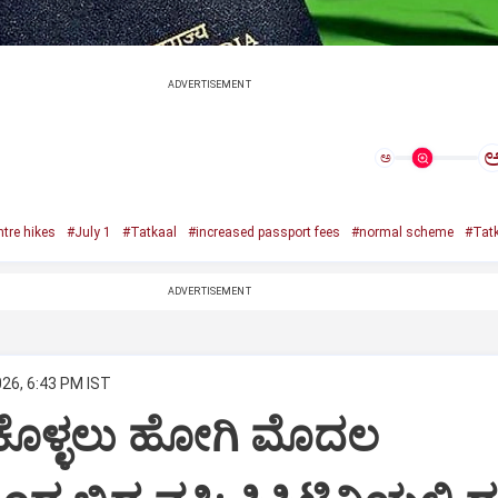
ADVERTISEMENT
ಅ
tre hikes
#July 1
#Tatkaal
#increased passport fees
#normal scheme
#Tat
ADVERTISEMENT
026, 6:43 PM IST
ಂ ಕೊಳ್ಳಲು ಹೋಗಿ ಮೊದಲ