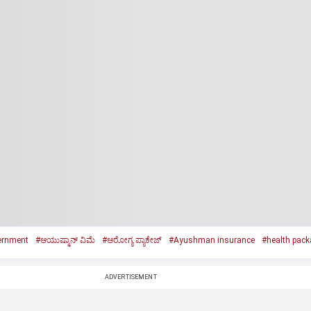
ernment
#ಆಯುಷ್ಮಾನ್‌ ವಿಮೆ
#ಆರೋಗ್ಯ ಪ್ಯಾಕೇಜ್‌
#Ayushman insurance
#health pack
ADVERTISEMENT