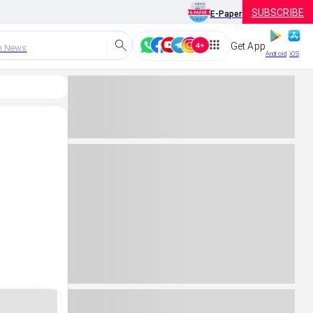
SUBSCRIBE
E-Paper
Get App
h News
Android
iOS