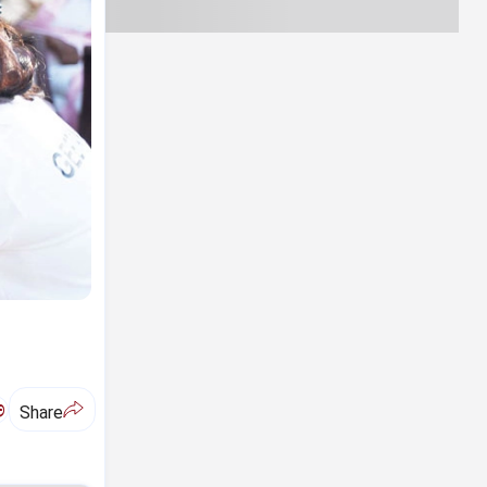
ಅ
Share