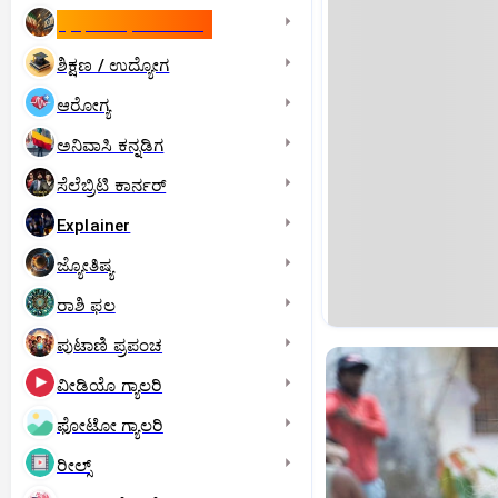
ಇಸ್ರೇಲ್- ಇರಾನ್‌ ಯುದ್ಧ
ಶಿಕ್ಷಣ / ಉದ್ಯೋಗ
ಆರೋಗ್ಯ
ಅನಿವಾಸಿ ಕನ್ನಡಿಗ
ಸೆಲೆಬ್ರಿಟಿ ಕಾರ್ನರ್‌
Explainer
ಜ್ಯೋತಿಷ್ಯ
ರಾಶಿ ಫಲ
ಪುಟಾಣಿ ಪ್ರಪಂಚ
ವೀಡಿಯೊ ಗ್ಯಾಲರಿ
ಫೋಟೋ ಗ್ಯಾಲರಿ
ರೀಲ್ಸ್