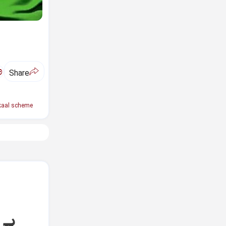
ಅ
Share
kaal scheme