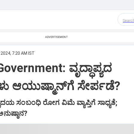
Searc
ADVERTISEMENT
 2024, 7:20 AM IST
Government: ವೃದ್ಧಾಪ್ಯದ
ು ಆಯುಷ್ಮಾನ್‌ಗೆ ಸೇರ್ಪಡೆ?
ಯ ಸಂಬಂಧಿ ರೋಗ ವಿಮೆ ವ್ಯಾಪ್ತಿಗೆ ಸಾಧ್ಯತೆ;
ಅನುಷ್ಠಾನ?