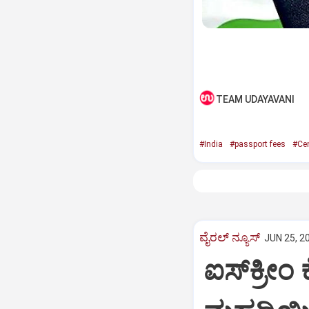
TEAM UDAYAVANI
#India
#passport fees
#Cen
ವೈರಲ್ ನ್ಯೂಸ್
JUN 25, 2
ಐಸ್‌ಕ್ರೀ