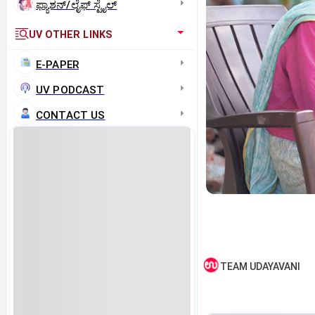
ಫ್ಯಾಶನ್/ಲೈಫ್‌ ಸ್ಟೈಲ್
UV OTHER LINKS
E-PAPER
UV PODCAST
CONTACT US
TEAM UDAYAVANI