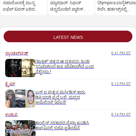
ಸಮಾರೋಪಕ್ಕೆ ಮುನ್ನ
ಮ್ಯಾರಥಾನ್‌: ಸಿಫಾನ್‌
Olympics;ಬಾಸ್ಕೆಟ್‌ಬಾಲ್
ಐಫೆಲ್‌ ಟವರ್‌ ಏರಿದ
ಚಿನ್ನದೊಂದಿಗೆ ಪ್ಯಾರಿಸ್‌
ರಿಲೇ, ಹರ್ಡಲ್ಸ್‌ನಲ್ಲಿ
ಭೂಪ!
ಸ್ಪರ್ಧೆ ಸಮಾಪ್ತಿ
ಅಮೆರಿಕ ಪಾರುಪತ್ಯ
LATEST NEWS
ಸ್ಯಾಂಡಲ್‌ವುಡ್‌
8:41 PM IST
ʼಟಾಕ್ಸಿಕ್‌ʼ ಚಿತ್ರದ ಈ ದೃಶ್ಯವನ್ನು ಹಿಂದಿ
ಸಿನಿಮಾದಿಂದ ಕಾಪಿ ಮಾಡಲಾಗಿದೆ ಎಂದ
ನೆಟ್ಟಿಗರು.!
ಕ್ರೈಮ್
8:15 PM IST
ಎಸ್ ಐ ಪುತ್ರನ ಮರ್ಸಿಡಿಸ್‌ ಕಾರು
ಢಿಕ್ಕಿಯಾಗಿ ವೃದ್ಧೆ ಬಲಿ: ಮದ್ಯದ
ಅಮಲಿನಲ್ಲಿ ಚಾಲನೆ!
ಉಡುಪಿ
8:14 PM IST
ಕಾಂಗ್ರೆಸ್ ಸರಕಾರದ ವೈಫಲ್ಯ ಖಂಡಿಸಿ
ಕಾಪುವಿನಲ್ಲಿ ಬಿಜೆಪಿ ಪ್ರತಿಭಟನೆ