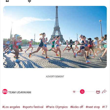
ADVERTISEMENT
ಅ
ಅ
TEAM UDAYAVANI
#Los angeles
#sports festival
#Paris Olympics
#kicks off
#next stop
#17