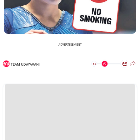
ADVERTISEMENT
ಅ
ಅ
TEAM UDAYAVANI