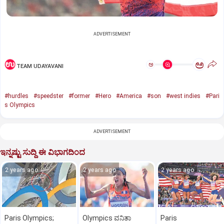
ADVERTISEMENT
ಅ
ಅ
TEAM UDAYAVANI
#hurdles
#speedster
#former
#Hero
#America
#son
#west indies
#Pari
s Olympics
ADVERTISEMENT
ಇನ್ನಷ್ಟು ಸುದ್ದಿ ಈ ವಿಭಾಗದಿಂದ
2 years ago
2 years ago
2 years ago
Paris Olympics;
Olympics ವನಿತಾ
Paris