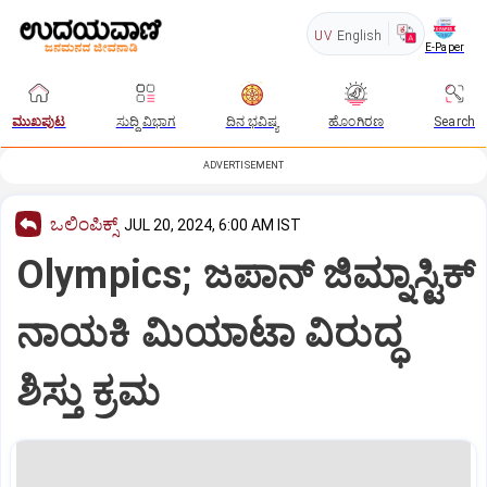
UV
English
E-Paper
ಮುಖಪುಟ
ಸುದ್ದಿ ವಿಭಾಗ
ದಿನ ಭವಿಷ್ಯ
ಹೊಂಗಿರಣ
Search
ADVERTISEMENT
ಒಲಿಂಪಿಕ್ಸ್
JUL 20, 2024, 6:00 AM IST
Olympics; ಜಪಾನ್‌ ಜಿಮ್ನಾಸ್ಟಿಕ್‌
ನಾಯಕಿ ಮಿಯಾಟಾ ವಿರುದ್ಧ
ಶಿಸ್ತು ಕ್ರಮ