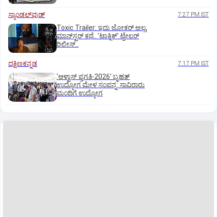
ಸ್ಯಾಂಡಲ್‌ವುಡ್‌
7:27 PM IST
Toxic Trailer: ಇದು ಜೋಕರ್‌ ಅಲ್ಲ,
ಮಾನ್‌ಸ್ಟರ್‌ ಕಥೆ.. ʼಟಾಕ್ಸಿಕ್‌ʼ ಟ್ರೇಲರ್‌
ರಿಲೀಸ್..
ದಕ್ಷಿಣಕನ್ನಡ
7:17 PM IST
'ಆಳ್ವಾಸ್‌ ಪ್ರಗತಿ-2026' ಬೃಹತ್
ಉದ್ಯೋಗ ಮೇಳ ಸಂಪನ್ನ: ಸಾವಿರಾರು
ಮಂದಿಗೆ ಉದ್ಯೋಗ