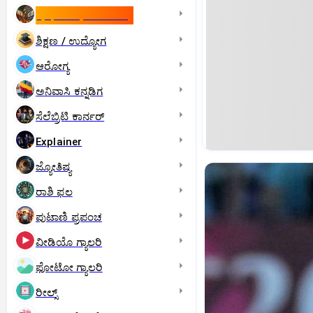
ಇಸ್ರೇಲ್- ಇರಾನ್‌ ಯುದ್ಧ
ಶಿಕ್ಷಣ / ಉದ್ಯೋಗ
ಆರೋಗ್ಯ
ಅನಿವಾಸಿ ಕನ್ನಡಿಗ
ಸೆಲೆಬ್ರಿಟಿ ಕಾರ್ನರ್‌
Explainer
ಜ್ಯೋತಿಷ್ಯ
ರಾಶಿ ಫಲ
ಪುಟಾಣಿ ಪ್ರಪಂಚ
ವೀಡಿಯೊ ಗ್ಯಾಲರಿ
ಫೋಟೋ ಗ್ಯಾಲರಿ
ರೀಲ್ಸ್