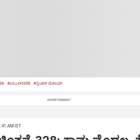
08
#ಐಪಿಎಲ್‌2008
#ಬ್ರೆಂಡನ್‌ ಮೆಕಲಮ್‌
ADVERTISEMENT
2:41 AM IST