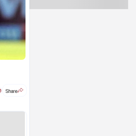
ಅ
Share