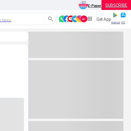
SUBSCRIBE
E-Paper
Get App
h News
Android
iOS