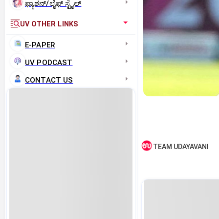
ಫ್ಯಾಶನ್/ಲೈಫ್‌ ಸ್ಟೈಲ್
UV OTHER LINKS
E-PAPER
UV PODCAST
CONTACT US
TEAM UDAYAVANI