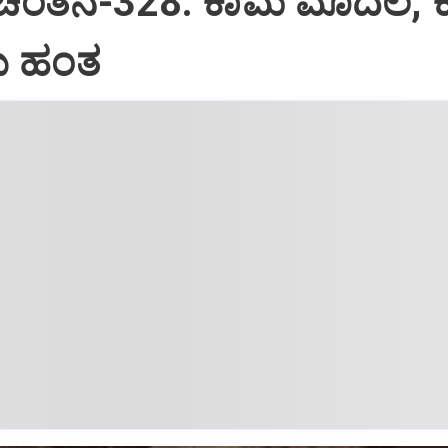
 ಚಿಂತನೆ-328: ಕಾಮ ಮೊದಲ, 
 ಹಂತ