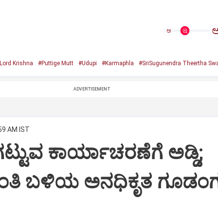
ಅ
Lord Krishna
#Puttige Mutt
#Udupi
#Karmaphla
#SriSugunendra Theertha Swa
ADVERTISEMENT
:59 AM IST
ಟ್ಟುವ ಕಾರ್ಯಾಚರಣೆಗೆ ಅಡ್ಡಿ;
ಂತಿ ಬಳಿಯ ಅನಧಿಕೃತ ಗೂಡಂಗ