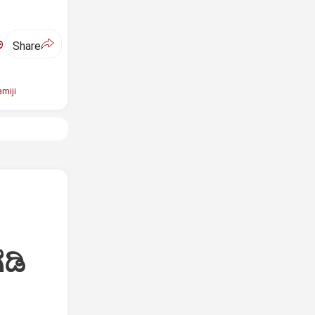
ಅ
Share
miji
ಡಿ