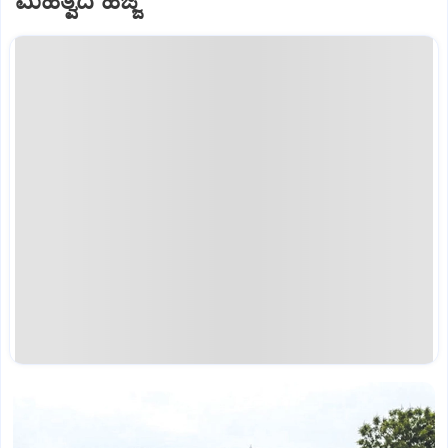
ಮಹತ್ವದ ಹೆಜ್ಜೆ