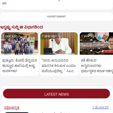
ent
ADVERTISEMENT
ಇನ್ನಷ್ಟು ಸುದ್ದಿ ಈ ವಿಭಾಗದಿಂದ
1 year ago
1 year ago
1 year ago
ಪುತ್ತೂರು: ಕೋಟಿ ಚೆನ್ನಯರ
“ನಾನು ಅನುಭವಿಸಿದ
ಕತೆ ಹೇಳುವ
ಹುಟ್ಟೂರ ಶಾಲೆಯಲ್ಲಿ ಅಷ್ಟ
ಮಾನಸಿಕ ಕಿರುಕುಳ ಎಂದೂ
ಅಸ್ಥಿಪಂಜರಗಳು:
ಅವಳಿಗಳು!
ಮರೆಯುವುದಿಲ್ಲ…’: ಸಿಎಂ
ಧರ್ಮಸ್ಥಳದ‌ ಕರಾಳ ರಹಸ್ಯ
ಸಿದ್ದರಾಮಯ್ಯ
ತೆರೆದಿಡಲಿದೆಯೇ ಡಿಎನ್
ಪರೀಕ್ಷೆ?
LATEST NEWS
ದಕ್ಷಿಣಕನ್ನಡ
7:00 AM IST