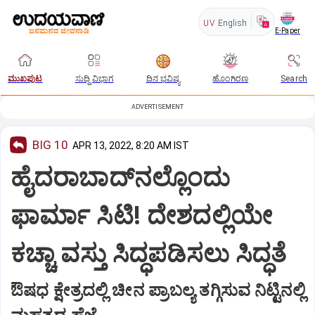
UV
English
E-Paper
ಮುಖಪುಟ
ಸುದ್ದಿ ವಿಭಾಗ
ದಿನ ಭವಿಷ್ಯ
ಹೊಂಗಿರಣ
Search
ADVERTISEMENT
BIG 10
APR 13, 2022, 8:20 AM IST
ಹೈದರಾಬಾದ್‌ನಲ್ಲೊಂದು
ಫಾರ್ಮಾ ಸಿಟಿ! ದೇಶದಲ್ಲಿಯೇ
ಕಚ್ಚಾ ವಸ್ತು ಸಿದ್ಧಪಡಿಸಲು ಸಿದ್ಧತೆ
ಔಷಧ ಕ್ಷೇತ್ರದಲ್ಲಿ ಚೀನ ಪ್ರಾಬಲ್ಯ ತಗ್ಗಿಸುವ ನಿಟ್ಟಿನಲ್ಲಿ