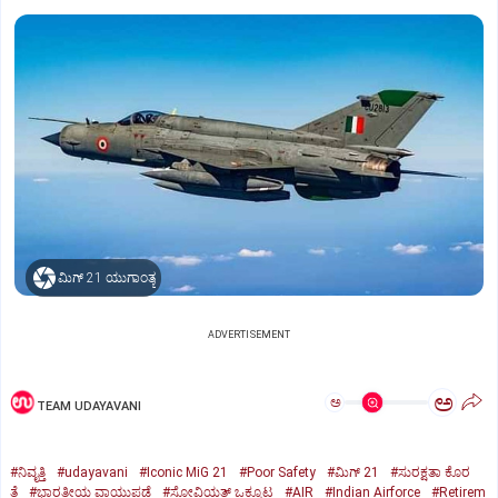
ಮಿಗ್‌ 21 ಯುಗಾಂತ್ಯ
ADVERTISEMENT
ಅ
ಅ
TEAM UDAYAVANI
#ನಿವೃತ್ತಿ
#udayavani
#Iconic MiG 21
#Poor Safety
#ಮಿಗ್‌ 21
#ಸುರಕ್ಷತಾ ಕೊರ
ತೆ
#ಭಾರತೀಯ ವಾಯುಪಡೆ
#ಸೋವಿಯತ್‌ ಒಕ್ಕೂಟ
#AIR
#Indian Airforce
#Retirem