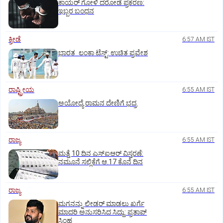
ಕಾಯರ್ ಗೋಳಿ ದರೋಡೆ ಪ್ರಕರಣ:
ಇಬ್ಬರ ಬಂಧನ
ಕ್ರೀಡೆ
6:57 AM IST
ಭಾರತ ಲಂಕಾ ಟೆಸ್ಟ್: ಉಚಿತ ಪ್ರವೇಶ
ರಾಷ್ಟ್ರೀಯ
6:55 AM IST
ಅಯೋಧ್ಯೆ ರಾಮನ ದೇಣಿಗೆ ಭದ್ರ
ರಾಜ್ಯ
6:55 AM IST
ಮತ್ತೆ 10 ದಿನ ಎಸ್‌ಐಆರ್‌ ವಿಸ್ತರಣೆ:
ನಮೂನೆ ಸಲ್ಲಿಕೆಗೆ ಆ.17 ಕೊನೆ ದಿನ
ರಾಜ್ಯ
6:55 AM IST
ಮಗನನ್ನು ಲೀಡರ್ ಮಾಡಲು ಖರ್ಗೆ
ಮಾದರಿ ಅನುಸರಿಸಿದ ಸಿದ್ದು: ಪ್ರತಾಪ್‌
ಸಿಂಹ