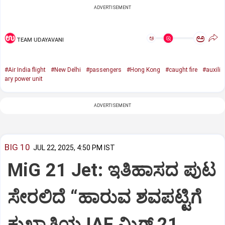
ADVERTISEMENT
ಅ
ಅ
TEAM UDAYAVANI
#Air India flight
#New Delhi
#passengers
#Hong Kong
#caught fire
#auxili
ary power unit
ADVERTISEMENT
BIG 10
JUL 22, 2025, 4:50 PM IST
MiG 21 Jet: ಇತಿಹಾಸದ ಪುಟ
ಸೇರಲಿದೆ “ಹಾರುವ ಶವಪಟ್ಟಿಗೆ
ಕುಖ್ಯಾತಿಯ IAF ಮಿಗ್‌ 21