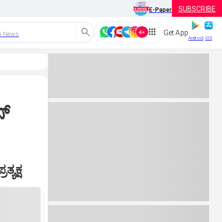
SUBSCRIBE
E-Paper
Get App
h News
Android
iOS
್‌
್ಯಕ್ಷ