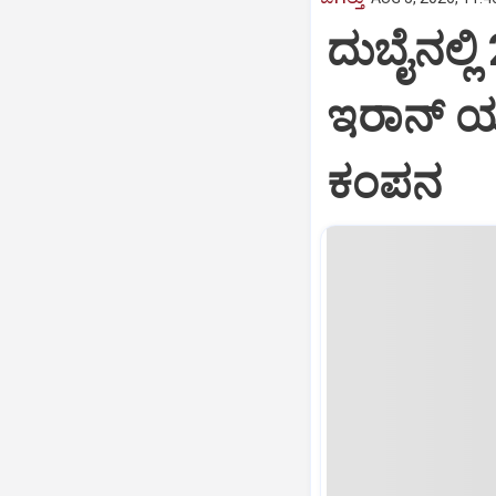
ದುಬೈನಲ್ಲ
ಇರಾನ್ ಯು
ಕಂಪನ