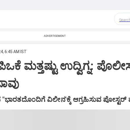
Searc
ADVERTISEMENT
4, 6:45 AM IST
ಿಒಕೆ ಮತ್ತಷ್ಟು ಉದ್ವಿಗ್ನ: ಪೊಲೀಸ
ಸಾವು
"ಭಾರತದೊಂದಿಗೆ ವಿಲೀನ'ಕ್ಕೆ ಆಗ್ರಹಿಸುವ ಪೋಸ್ಟರ್‌ ಪ್ರತ