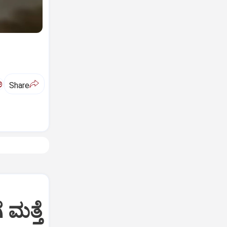
ಅ
Share
 ಮತ್ತೆ