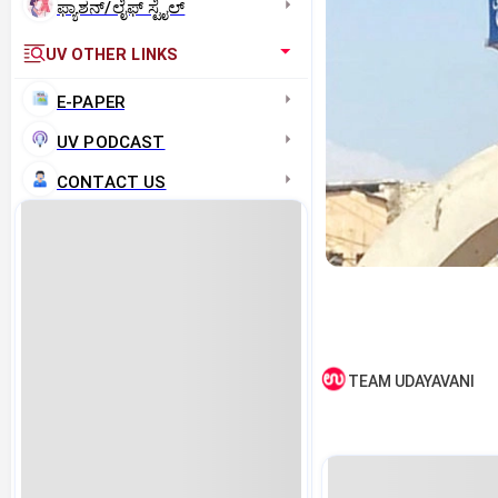
ಫ್ಯಾಶನ್/ಲೈಫ್‌ ಸ್ಟೈಲ್
UV OTHER LINKS
E-PAPER
UV PODCAST
CONTACT US
TEAM UDAYAVANI