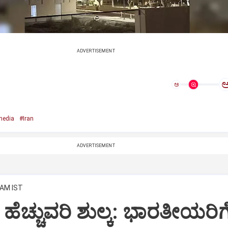
ADVERTISEMENT
ಅ
media
#Iran
ADVERTISEMENT
 AM IST
 ಹೆಚ್ಚುವರಿ ಶುಲ್ಕ: ಭಾರತೀಯರಿಗೆ