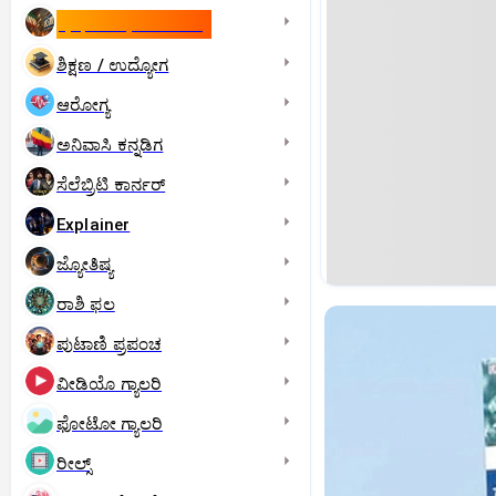
ಇಸ್ರೇಲ್- ಇರಾನ್‌ ಯುದ್ಧ
ಶಿಕ್ಷಣ / ಉದ್ಯೋಗ
ಆರೋಗ್ಯ
ಅನಿವಾಸಿ ಕನ್ನಡಿಗ
ಸೆಲೆಬ್ರಿಟಿ ಕಾರ್ನರ್‌
Explainer
ಜ್ಯೋತಿಷ್ಯ
ರಾಶಿ ಫಲ
ಪುಟಾಣಿ ಪ್ರಪಂಚ
ವೀಡಿಯೊ ಗ್ಯಾಲರಿ
ಫೋಟೋ ಗ್ಯಾಲರಿ
ರೀಲ್ಸ್