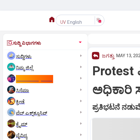
English
UV
ಸುದ್ದಿ ವಿಭಾಗಗಳು
ಜಗತ್ತು
MAY 13, 202
ಸುದ್ದಿಗಳು
Protest ಪ
ನಿಮ್ಮ ಜಿಲ್ಲೆ
ಕಾಮನ್‌ ವೆಲ್ತ್‌ ಗೇಮ್ಸ್‌
ಅಧಿಕಾರಿ 
ಸಿನೆಮಾ
ಕ್ರೀಡೆ
ಪ್ರತಿಭಟನೆ ನಡುವೆ 
ವೆಬ್ ಎಕ್ಸ್‌ಕ್ಲೂಸಿವ್
ಕ್ರೈಮ್
ವೈವಿಧ್ಯ