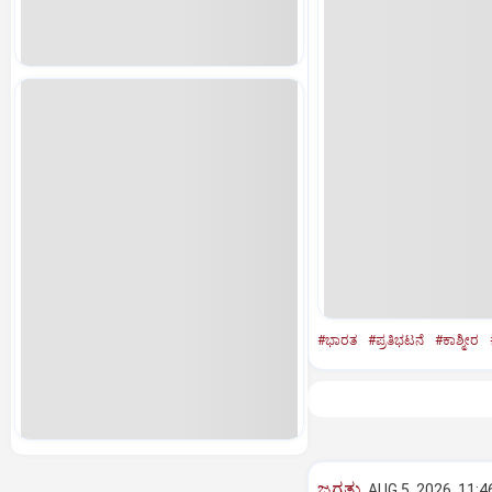
#ಭಾರತ
#ಪ್ರತಿಭಟನೆ
#ಕಾಶ್ಮೀರ
ಜಗತ್ತು
AUG 5, 2026, 11:4