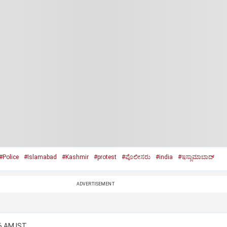
#Police
#Islamabad
#Kashmir
#protest
#ಪೊಲೀಸರು
#india
#ಇಸ್ಲಾಮಾಬಾದ್‌
ADVERTISEMENT
6 AM IST