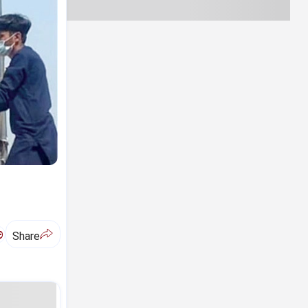
ಅ
Share