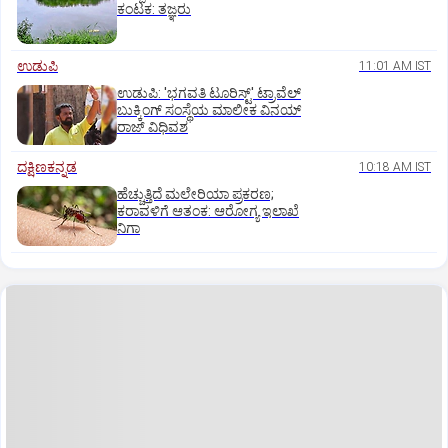
ಕಂಟಕ: ತಜ್ಞರು
ಉಡುಪಿ
11:01 AM IST
ಉಡುಪಿ: 'ಭಗವತಿ ಟೂರಿಸ್ಟ್' ಟ್ರಾವೆಲ್
ಬುಕ್ಕಿಂಗ್ ಸಂಸ್ಥೆಯ ಮಾಲೀಕ ವಿನಯ್
ರಾಜ್ ವಿಧಿವಶ
ದಕ್ಷಿಣಕನ್ನಡ
10:18 AM IST
ಹೆಚ್ಚುತ್ತಿದೆ ಮಲೇರಿಯಾ ಪ್ರಕರಣ;
ಕರಾವಳಿಗೆ ಆತಂಕ: ಆರೋಗ್ಯ ಇಲಾಖೆ
ನಿಗಾ