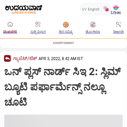
UV
English
E-Paper
ಮುಖಪುಟ
ಸುದ್ದಿ ವಿಭಾಗ
ದಿನ ಭವಿಷ್ಯ
ಹೊಂಗಿರಣ
Search
ADVERTISEMENT
ಗ್ಯಾಜೆಟ್/ಟೆಕ್
APR 3, 2022, 8:42 AM IST
ಒನ್‍ ಪ್ಲಸ್‍ ನಾರ್ಡ್ ಸಿಇ 2: ಸ್ಲಿಮ್
ಬ್ಯೂಟಿ ಪರ್ಫಾರ್ಮೆನ್ಸ್ ನಲ್ಲೂ
ಚೂಟಿ