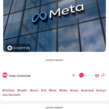
ಸಾಂದರ್ಭಿಕ ಚಿತ್ರ
ADVERTISEMENT
ಅ
ಅ
TEAM UDAYAVANI
#Children
#health
#harm
#US
#fines
#Meta
#news
#national
#udaya
vani kannada
ADVERTISEMENT