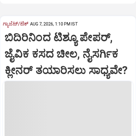
ಗ್ಯಾಜೆಟ್/ಟೆಕ್
AUG 7, 2026, 1:10 PM IST
ಬಿದಿರಿನಿಂದ ಟಿಶ್ಯೂ ಪೇಪರ್‌,
ಜೈವಿಕ ಕಸದ ಚೀಲ, ನೈಸರ್ಗಿಕ
ಕ್ಲೀನರ್‌ ತಯಾರಿಸಲು ಸಾಧ್ಯವೇ?