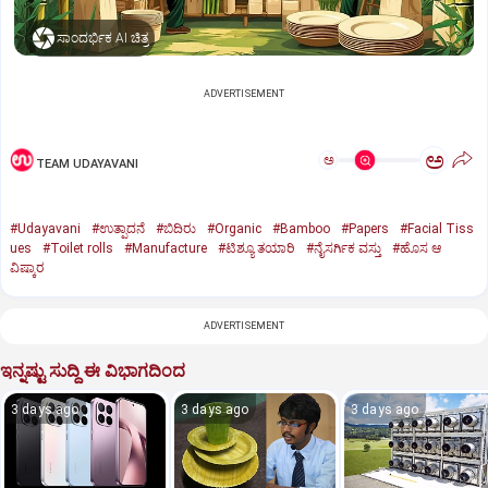
ಸಾಂದರ್ಭಿಕ AI ಚಿತ್ರ
ADVERTISEMENT
ಅ
ಅ
TEAM UDAYAVANI
#Udayavani
#ಉತ್ಪಾದನೆ
#ಬಿದಿರು
#Organic
#Bamboo
#Papers
#Facial Tiss
ues
#Toilet rolls
#Manufacture
#ಟಿಶ್ಯೂ ತಯಾರಿ
#ನೈಸರ್ಗಿಕ ವಸ್ತು
#ಹೊಸ ಆ
ವಿಷ್ಕಾರ
ADVERTISEMENT
ಇನ್ನಷ್ಟು ಸುದ್ದಿ ಈ ವಿಭಾಗದಿಂದ
3 days ago
3 days ago
3 days ago