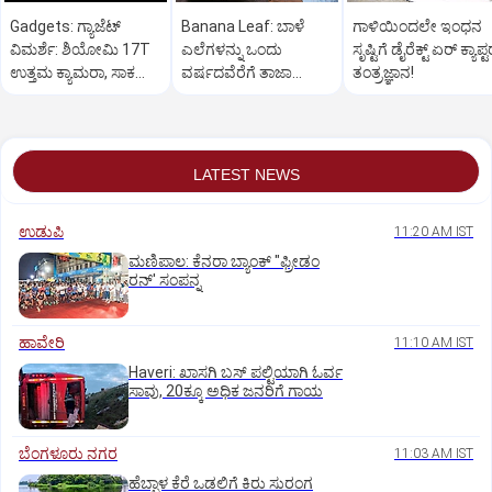
Gadgets: ಗ್ಯಾಜೆಟ್
Banana Leaf: ಬಾಳೆ
ಗಾಳಿಯಿಂದಲೇ ಇಂಧನ
ವಿಮರ್ಶೆ: ಶಿಯೋಮಿ 17T
ಎಲೆಗಳನ್ನು ಒಂದು
ಸೃಷ್ಟಿಗೆ ಡೈರೆಕ್ಟ್ ಏರ್‌ ಕ್ಯಾಪ್ಟ
ಉತ್ತಮ ಕ್ಯಾಮರಾ, ಸಾಕಷ್ಟು
ವರ್ಷದವೆರೆಗೆ ತಾಜಾ
ತಂತ್ರಜ್ಞಾನ!
ಫೀಚರ್ ಇರುವ ಫೋನ್
ಇರುವಂತೆ ರಕ್ಷಿಸಬಹುದು!
LATEST NEWS
ಉಡುಪಿ
11:20 AM IST
ಮಣಿಪಾಲ: ಕೆನರಾ ಬ್ಯಾಂಕ್‌ "ಫ್ರೀಡಂ
ರನ್‌' ಸಂಪನ್ನ
ಹಾವೇರಿ
11:10 AM IST
Haveri: ಖಾಸಗಿ ಬಸ್ ಪಲ್ಟಿಯಾಗಿ ಓರ್ವ
ಸಾವು, 20ಕ್ಕೂ ಅಧಿಕ ಜನರಿಗೆ ಗಾಯ
ಬೆಂಗಳೂರು ನಗರ
11:03 AM IST
ಹೆಬ್ಬಾಳ ಕೆರೆ ಒಡಲಿಗೆ ಕಿರು ಸುರಂಗ