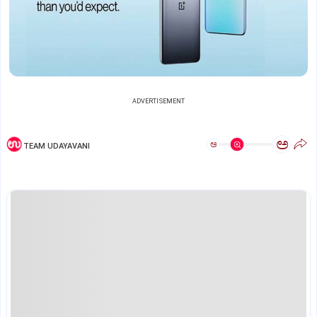
ADVERTISEMENT
ಅ
ಅ
TEAM UDAYAVANI