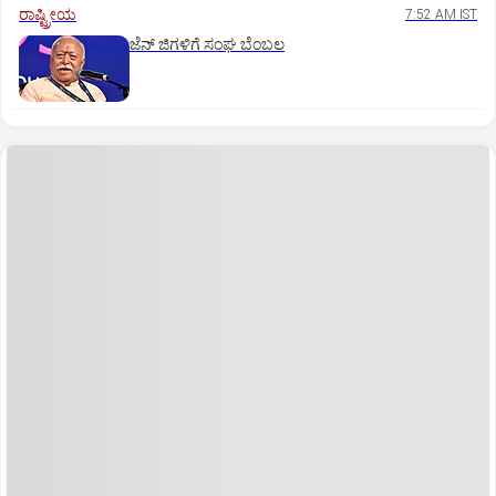
ರಾಷ್ಟ್ರೀಯ
7:52 AM IST
ಜೆನ್‌ ಜಿಗಳಿಗೆ ಸಂಘ ಬೆಂಬಲ