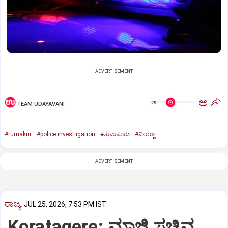
ADVERTISEMENT
ಅ
ಅ
TEAM UDAYAVANI
#tumakur
#police investiigation
#ತುಮಕೂರು
#ವೀರಣ್ಣ
ADVERTISEMENT
ರಾಜ್ಯ
JUL 25, 2026, 7:53 PM IST
Koratagere: ಮಾಜಿ ಸಚಿವ