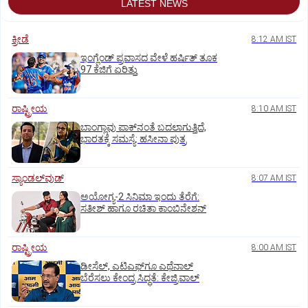
LATEST NEWS
ಕ್ರೀಡೆ
8:12 AM IST
ಇಂಗ್ಲೆಂಡ್‌ ಪ್ರವಾಸದ ವೇಳೆ ಹರ್ಷಿತ್‌ ತೂಕ
97 ಕೆಜಿಗೆ ಏರಿತ್ತು
ರಾಷ್ಟ್ರೀಯ
8:10 AM IST
ಬಾಂಗ್ಲಾವು ಪಾಕ್‌ನಂತೆ ಬದಲಾಗುತ್ತಿದೆ,
ಭಾರತಕ್ಕೆ ಸಮಸ್ಯೆ: ಹಸೀನಾ ಪುತ್ರ
ಸ್ಯಾಂಡಲ್‌ವುಡ್‌
8:07 AM IST
ಅಯೋಗ್ಯ-2 ಸಿನಿಮಾ ಇಂದು ತೆರೆಗೆ:
ಸತೀಶ್‌ ಹಾಗೂ ರಚಿತಾ ಕಾಂಬಿನೇಶನ್‌
ರಾಷ್ಟ್ರೀಯ
8:00 AM IST
ಡೀಸೆಲ್‌, ಎಟಿಎಫ್‌ಗೂ ಎಥೆನಾಲ್‌
ಬೆರೆಸಲು ಕೇಂದ್ರ ಸಿದ್ಧತೆ: ಕೇಜ್ರಿವಾಲ್‌