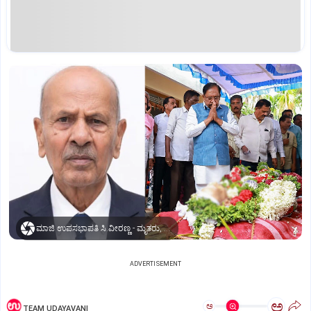
ಮಾಜಿ ಉಪಸಭಾಪತಿ ಸಿ.ವೀರಣ್ಣ - ಮೃತರು, ಅಂತಿಮ ನಮನ ಪಡೆದ ಉಪಮುಖ್ಯಮಂತ್ರಿ, ಕ್ಷೇತ್ರದ ಶಾಸಕ ಡಾ.ಜಿ. ಪರಮೇಶ್ವರ್
ADVERTISEMENT
ಅ
ಅ
TEAM UDAYAVANI