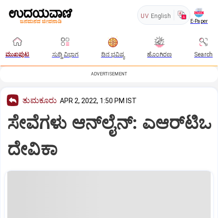
UV
English
E-Paper
ಮುಖಪುಟ
ಸುದ್ದಿ ವಿಭಾಗ
ದಿನ ಭವಿಷ್ಯ
ಹೊಂಗಿರಣ
Search
ADVERTISEMENT
ತುಮಕೂರು
APR 2, 2022, 1:50 PM IST
ಸೇವೆಗಳು ಆನ್‌ಲೈನ್‌: ಎಆರ್‌ಟಿಒ
ದೇವಿಕಾ