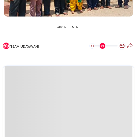
ADVERTISEMENT
ಅ
ಅ
TEAM UDAYAVANI