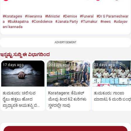
#Koratagere
#Veeranna
#Minister
#Demise
#Funeral
#Dr G Parameshwar
a
#Bukkapatna
#Condolence
#Janata Party
#Tumakur
#news
#udayav
ani kannada
ADVERTISEMENT
ಇನ್ನಷ್ಟು ಸುದ್ದಿ ಈ ವಿಭಾಗದಿಂದ
17 days ago
20 days ago
22 days ago
ತುಮಕೂರು: ಚಲಿಸುವ
Koratagere: ಕೆಮಿಕಲ್
ತುಮಕೂರು: ಗಾಂಜಾ
ರೈಲು ಹತ್ತಲು ಹೋದ
ಮೇವು ತಿಂದ 62 ಕುರಿಗಳು
ಮಾರಾಟ; 6 ಮಂದಿ ಬಂ
ಪ್ರಾಧ್ಯಾಪಕಿ ಆಯತಪ್ಪಿ ಬಿದ್ದು
ಸ್ಥಳದಲ್ಲೇ ಸಾವು
ದುರ್ಮರಣ