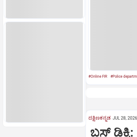
#Online FIR
#Police departm
ದಕ್ಷಿಣಕನ್ನಡ
JUL 28, 2026
ಬಸ್‌ ಡಿಕ್ಕ