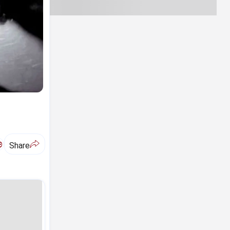
ಅ
Share