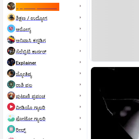
ಇಸ್ರೇಲ್- ಇರಾನ್‌ ಯುದ್ಧ
ಶಿಕ್ಷಣ / ಉದ್ಯೋಗ
ಆರೋಗ್ಯ
ಅನಿವಾಸಿ ಕನ್ನಡಿಗ
ಸೆಲೆಬ್ರಿಟಿ ಕಾರ್ನರ್‌
Explainer
ಜ್ಯೋತಿಷ್ಯ
ರಾಶಿ ಫಲ
ಪುಟಾಣಿ ಪ್ರಪಂಚ
ವೀಡಿಯೊ ಗ್ಯಾಲರಿ
ಫೋಟೋ ಗ್ಯಾಲರಿ
ರೀಲ್ಸ್