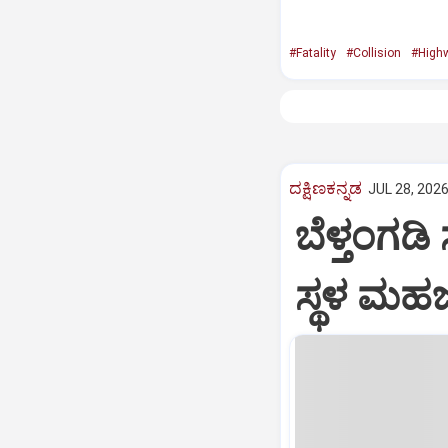
#Fatality
#Collision
#High
ದಕ್ಷಿಣಕನ್ನಡ
JUL 28, 2026
ಬೆಳ್ತಂಗಡ
ಸ್ಥಳ ಮಹ