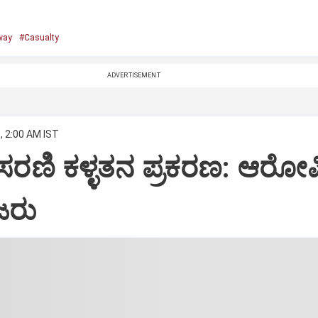
way
#Casualty
ADVERTISEMENT
, 2:00 AM IST
ಿ ಸರಣಿ ಕಳ್ಳತನ ಪ್ರಕರಣ: ಆರ
ಜರು