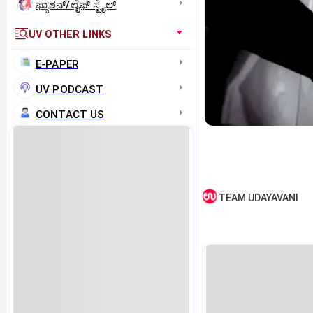
ಫ್ಯಾಶನ್/ಲೈಫ್‌ ಸ್ಟೈಲ್
UV OTHER LINKS
E-PAPER
UV PODCAST
CONTACT US
TEAM UDAYAVANI