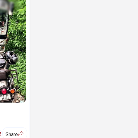
ಅ
Share