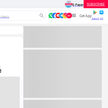
SUBSCRIBE
E-Paper
Get App
h News
Android
iOS
ಯ