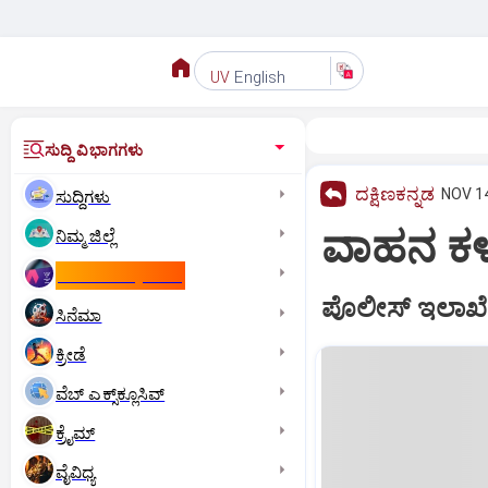
English
UV
ಸುದ್ದಿ ವಿಭಾಗಗಳು
ದಕ್ಷಿಣಕನ್ನಡ
NOV 14
ಸುದ್ದಿಗಳು
ವಾಹನ ಕಳವ
ನಿಮ್ಮ ಜಿಲ್ಲೆ
ಕಾಮನ್‌ ವೆಲ್ತ್‌ ಗೇಮ್ಸ್‌
ಪೊಲೀಸ್‌ ಇಲಾಖೆಯ
ಸಿನೆಮಾ
ಕ್ರೀಡೆ
ವೆಬ್ ಎಕ್ಸ್‌ಕ್ಲೂಸಿವ್
ಕ್ರೈಮ್
ವೈವಿಧ್ಯ