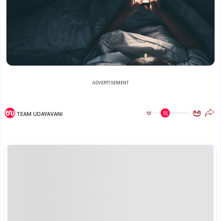
ADVERTISEMENT
ಅ
ಅ
TEAM UDAYAVANI