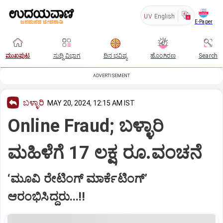
UV
English
E-Paper
ಮುಖಪುಟ
ಸುದ್ದಿ ವಿಭಾಗ
ದಿನ ಭವಿಷ್ಯ
ಹೊಂಗಿರಣ
Search
ADVERTISEMENT
ಬಳ್ಳಾರಿ
MAY 20, 2024, 12:15 AM IST
Online Fraud; ಬಳ್ಳಾರಿ
ಮಹಿಳೆಗೆ 17 ಲಕ್ಷ ರೂ.ವಂಚನೆ
‘ಮೂವಿ ರೇಟಿಂಗ್‌ ಮಾರ್ಕೆಟಿಂಗ್‌’
ಆರಂಭಿಸಿದ್ದರು...!!