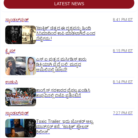
LATEST NEWS
ಸ್ಯಾಂಡಲ್‌ವುಡ್‌
8:41 PM IST
ʼಟಾಕ್ಸಿಕ್‌ʼ ಚಿತ್ರದ ಈ ದೃಶ್ಯವನ್ನು ಹಿಂದಿ
ಸಿನಿಮಾದಿಂದ ಕಾಪಿ ಮಾಡಲಾಗಿದೆ ಎಂದ
ನೆಟ್ಟಿಗರು.!
ಕ್ರೈಮ್
8:15 PM IST
ಎಸ್ ಐ ಪುತ್ರನ ಮರ್ಸಿಡಿಸ್‌ ಕಾರು
ಢಿಕ್ಕಿಯಾಗಿ ವೃದ್ಧೆ ಬಲಿ: ಮದ್ಯದ
ಅಮಲಿನಲ್ಲಿ ಚಾಲನೆ!
ಉಡುಪಿ
8:14 PM IST
ಕಾಂಗ್ರೆಸ್ ಸರಕಾರದ ವೈಫಲ್ಯ ಖಂಡಿಸಿ
ಕಾಪುವಿನಲ್ಲಿ ಬಿಜೆಪಿ ಪ್ರತಿಭಟನೆ
ಸ್ಯಾಂಡಲ್‌ವುಡ್‌
7:27 PM IST
Toxic Trailer: ಇದು ಜೋಕರ್‌ ಅಲ್ಲ,
ಮಾನ್‌ಸ್ಟರ್‌ ಕಥೆ.. ʼಟಾಕ್ಸಿಕ್‌ʼ ಟ್ರೇಲರ್‌
ರಿಲೀಸ್..