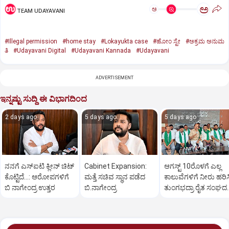
ಅ
ಅ
TEAM UDAYAVANI
#Illegal permission
#home stay
#Lokayukta case
#ಹೋಂ ಸ್ಟೇ
#ಅಕ್ರಮ ಅನುಮ
ತಿ
#Udayavani Digital
#Udayavani Kannada
#Udayavani
ADVERTISEMENT
ಇನ್ನಷ್ಟು ಸುದ್ದಿ ಈ ವಿಭಾಗದಿಂದ
2 days ago
5 days ago
5 days ago
ನನಗೆ ಎಸ್ಐಟಿ ಕ್ಲೀನ್ ಚಿಟ್
Cabinet Expansion:
ಆಗಸ್ಟ್‌ 10ರೊಳಗೆ ಎಲ್ಲ
ಕೊಟ್ಟಿದೆ…: ಆರೋಪಗಳಿಗೆ
ಮತ್ತೆ ಸಚಿವ ಸ್ಥಾನ ಪಡೆದ
ಕಾಲುವೆಗಳಿಗೆ ನೀರು ಹರಿಸ
ಬಿ ನಾಗೇಂದ್ರ ಉತ್ತರ
ಬಿ.ನಾಗೇಂದ್ರ
ತುಂಗಭದ್ರಾ ರೈತ ಸಂಘದ
ಆಗ್ರಹ