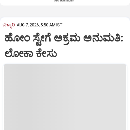
ADVERTISEMENT
ಬಳ್ಳಾರಿ
AUG 7, 2026, 5:50 AM IST
ಹೋಂ ಸ್ಟೇಗೆ ಅಕ್ರಮ ಅನುಮತಿ:
ಲೋಕಾ ಕೇಸು