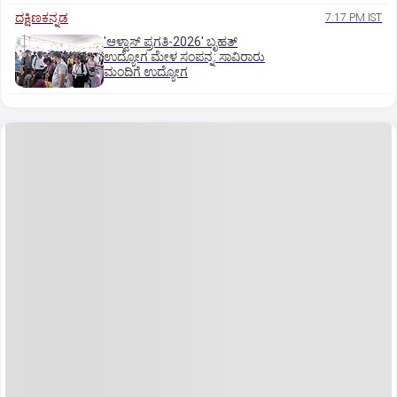
ದಕ್ಷಿಣಕನ್ನಡ
7:17 PM IST
'ಆಳ್ವಾಸ್‌ ಪ್ರಗತಿ-2026' ಬೃಹತ್
ಉದ್ಯೋಗ ಮೇಳ ಸಂಪನ್ನ: ಸಾವಿರಾರು
ಮಂದಿಗೆ ಉದ್ಯೋಗ