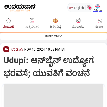
UV
English
E-Paper
ಮುಖಪುಟ
ಸುದ್ದಿ ವಿಭಾಗ
ದಿನ ಭವಿಷ್ಯ
ಹೊಂಗಿರಣ
Search
ADVERTISEMENT
ಉಡುಪಿ
NOV 10, 2024, 10:58 PM IST
Udupi: ಆನ್‌ಲೈನ್‌ ಉದ್ಯೋಗ
ಭರವಸೆ; ಯುವತಿಗೆ ವಂಚನೆ