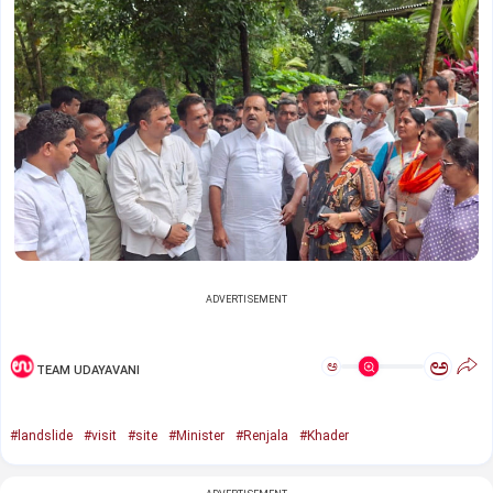
ADVERTISEMENT
ಅ
ಅ
TEAM UDAYAVANI
#landslide
#visit
#site
#Minister
#Renjala
#Khader