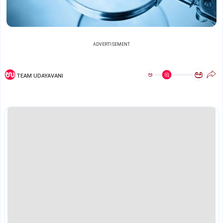
ADVERTISEMENT
ಅ
ಅ
TEAM UDAYAVANI