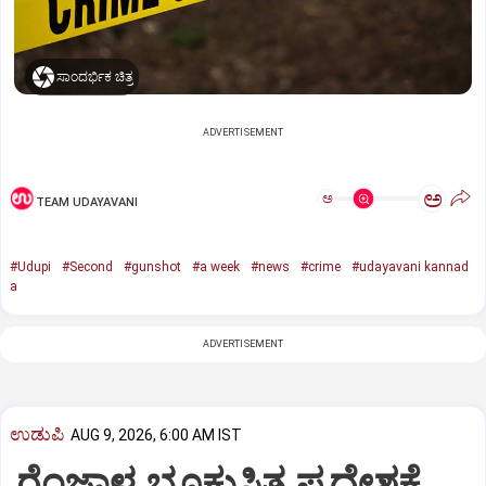
ಸಾಂದರ್ಭಿಕ ಚಿತ್ರ
ADVERTISEMENT
ಅ
ಅ
TEAM UDAYAVANI
#Udupi
#Second
#gunshot
#a week
#news
#crime
#udayavani kannad
a
ADVERTISEMENT
ಉಡುಪಿ
AUG 9, 2026, 6:00 AM IST
ರೆಂಜಾಳ ಭೂಕುಸಿತ ಪ್ರದೇಶಕ್ಕೆ