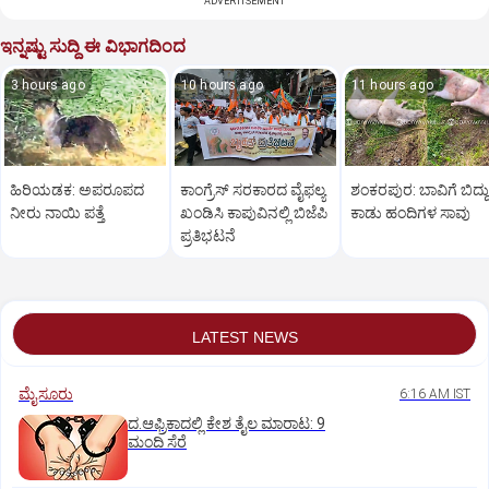
ADVERTISEMENT
ಇನ್ನಷ್ಟು ಸುದ್ದಿ ಈ ವಿಭಾಗದಿಂದ
3 hours ago
10 hours ago
11 hours ago
ಹಿರಿಯಡಕ: ಅಪರೂಪದ
ಕಾಂಗ್ರೆಸ್ ಸರಕಾರದ ವೈಫಲ್ಯ
ಶಂಕರಪುರ: ಬಾವಿಗೆ ಬಿದ್ದು
ನೀರು ನಾಯಿ ಪತ್ತೆ
ಖಂಡಿಸಿ ಕಾಪುವಿನಲ್ಲಿ ಬಿಜೆಪಿ
ಕಾಡು ಹಂದಿಗಳ ಸಾವು
ಪ್ರತಿಭಟನೆ
LATEST NEWS
ಮೈಸೂರು
6:16 AM IST
ದ.ಆಫ್ರಿಕಾದಲ್ಲಿ ಕೇಶ ತೈಲ ಮಾರಾಟ: 9
ಮಂದಿ ಸೆರೆ