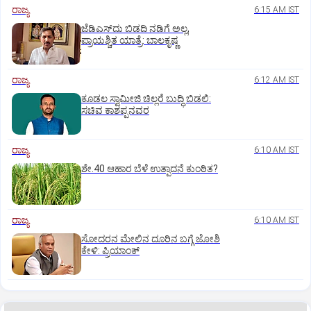
ರಾಜ್ಯ
6:15 AM IST
ಜೆಡಿಎಸ್‌ದು ಬಿಡದಿ ನಡಿಗೆ ಅಲ್ಲ,
ಪ್ರಾಯಶ್ಚಿತ ಯಾತ್ರೆ: ಬಾಲಕೃಷ್ಣ
ರಾಜ್ಯ
6:12 AM IST
ಕೂಡಲ ಸ್ವಾಮೀಜಿ ಚಿಲ್ಲರೆ ಬುದ್ಧಿ ಬಿಡಲಿ:
ಸಚಿವ ಕಾಶಪ್ಪನವರ
ರಾಜ್ಯ
6:10 AM IST
ಶೇ.40 ಆಹಾರ ಬೆಳೆ ಉತ್ಪಾದನೆ ಕುಂಠಿತ?
ರಾಜ್ಯ
6:10 AM IST
ಸೋದರನ ಮೇಲಿನ ದೂರಿನ ಬಗ್ಗೆ ಜೋಶಿ
ಕೇಳಿ: ಪ್ರಿಯಾಂಕ್‌