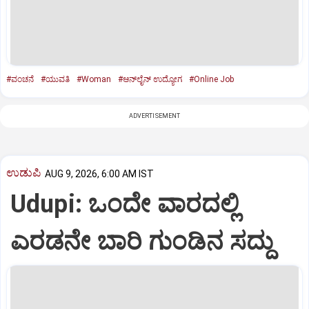
#ವಂಚನೆ
#ಯುವತಿ
#Woman
#ಆನ್‌ಲೈನ್‌ ಉದ್ಯೋಗ
#Online Job
ADVERTISEMENT
ಉಡುಪಿ
AUG 9, 2026, 6:00 AM IST
Udupi: ಒಂದೇ ವಾರದಲ್ಲಿ
ಎರಡನೇ ಬಾರಿ ಗುಂಡಿನ ಸದ್ದು