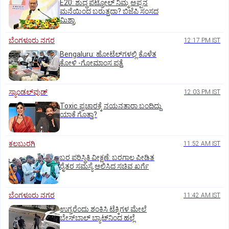
E20: ಶುದ್ಧ ಪೆಟ್ರೋಲ್ ನಿಮ್ಮ ಅಪ್ಪನ
ಮನೆಯಿಂದ ಬರುತ್ತದಾ? ಬಿಜೆಪಿ ಸಂಸದ
ಮಿಶ್ರಾ
ಬೆಂಗಳೂರು ನಗರ
12:17 PM IST
Bengaluru: ಹೋಟೆಲ್‌ಗ‌ಳಲ್ಲಿ ಕೊಳೆತ
ಕೋಳಿ -ಗೋಮಾಂಸ ಪತ್ತೆ
ಸ್ಯಾಂಡಲ್‌ವುಡ್‌
12:03 PM IST
Toxic ಪ್ರಚಾರಕ್ಕೆ ನಯನತಾರಾ ಬಂದಿದ್ದು
ಯಾಕೆ ಗೊತ್ತಾ?
ಕಲಬುರಗಿ
11:52 AM IST
ಬರ ಪರಿಸ್ಥಿತಿ ವೀಕ್ಷಣೆ: ಬರಗಾಲ ಪೀಡಿತ
ರೈತರ ಸಮಸ್ಯೆ ಆಲಿಸಿದ ಸಚಿವ ಖರ್ಗೆ
ಬೆಂಗಳೂರು ನಗರ
11:42 AM IST
ಉಗ್ರರೆಂದು ಶಂಕಿಸಿ ಟೆಕ್ಕಿಗಳ ಮೇಲೆ
ಬೇಸ್‌ಬಾಲ್‌ ಬ್ಯಾಟ್‌ನಿಂದ ಹಲ್ಲೆ