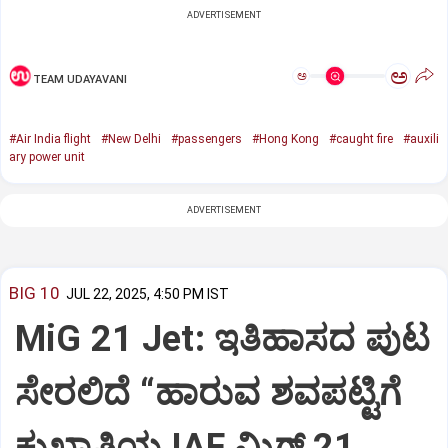
ADVERTISEMENT
ಅ
ಅ
TEAM UDAYAVANI
#Air India flight
#New Delhi
#passengers
#Hong Kong
#caught fire
#auxili
ary power unit
ADVERTISEMENT
BIG 10
JUL 22, 2025, 4:50 PM IST
MiG 21 Jet: ಇತಿಹಾಸದ ಪುಟ
ಸೇರಲಿದೆ “ಹಾರುವ ಶವಪಟ್ಟಿಗೆ
ಕುಖ್ಯಾತಿಯ IAF ಮಿಗ್‌ 21