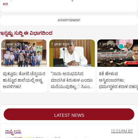
ent
ADVERTISEMENT
ಇನ್ನಷ್ಟು ಸುದ್ದಿ ಈ ವಿಭಾಗದಿಂದ
1 year ago
1 year ago
1 year ago
ಪುತ್ತೂರು: ಕೋಟಿ ಚೆನ್ನಯರ
“ನಾನು ಅನುಭವಿಸಿದ
ಕತೆ ಹೇಳುವ
ಹುಟ್ಟೂರ ಶಾಲೆಯಲ್ಲಿ ಅಷ್ಟ
ಮಾನಸಿಕ ಕಿರುಕುಳ ಎಂದೂ
ಅಸ್ಥಿಪಂಜರಗಳು:
ಅವಳಿಗಳು!
ಮರೆಯುವುದಿಲ್ಲ…’: ಸಿಎಂ
ಧರ್ಮಸ್ಥಳದ‌ ಕರಾಳ ರಹಸ್ಯ
ಸಿದ್ದರಾಮಯ್ಯ
ತೆರೆದಿಡಲಿದೆಯೇ ಡಿಎನ್
ಪರೀಕ್ಷೆ?
LATEST NEWS
ರಾಷ್ಟ್ರೀಯ
12:23 PM IST