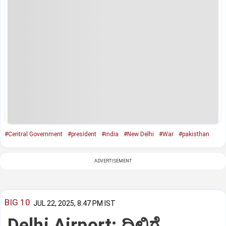
#Central Government
#president
#india
#New Delhi
#War
#pakisthan
ADVERTISEMENT
BIG 10
JUL 22, 2025, 8:47 PM IST
Delhi Airport: ದಿಲ್ಲಿಗೆ