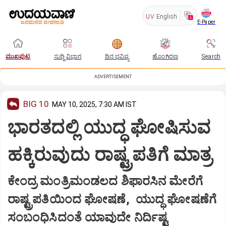
UV
English
E-Paper
ಮುಖಪುಟ
ಸುದ್ದಿ ವಿಭಾಗ
ದಿನ ಭವಿಷ್ಯ
ಹೊಂಗಿರಣ
Search
ADVERTISEMENT
BIG 10
MAY 10, 2025, 7:30 AM IST
ಭಾರತದಲ್ಲಿ ಯುದ್ಧ ಘೋಷಿಸುವ
ಹಕ್ಕಿರುವುದು ರಾಷ್ಟ್ರಪತಿಗೆ ಮಾತ್ರ
ಕೇಂದ್ರ ಮಂತ್ರಿಮಂಡಲದ ಶಿಫಾರಸಿನ ಮೇರೆಗೆ
ರಾಷ್ಟ್ರಪತಿಯಿಂದ ಘೋಷಣೆ, ಯುದ್ಧ ಘೋಷಣೆಗೆ
ಸಂಬಂಧಿಸಿದಂತೆ ಯಾವುದೇ ನಿರ್ದಿಷ್ಟ