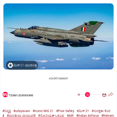
ಮಿಗ್‌ 21 ಯುಗಾಂತ್ಯ
ADVERTISEMENT
ಅ
ಅ
TEAM UDAYAVANI
#ನಿವೃತ್ತಿ
#udayavani
#Iconic MiG 21
#Poor Safety
#ಮಿಗ್‌ 21
#ಸುರಕ್ಷತಾ ಕೊರ
ತೆ
#ಭಾರತೀಯ ವಾಯುಪಡೆ
#ಸೋವಿಯತ್‌ ಒಕ್ಕೂಟ
#AIR
#Indian Airforce
#Retirem