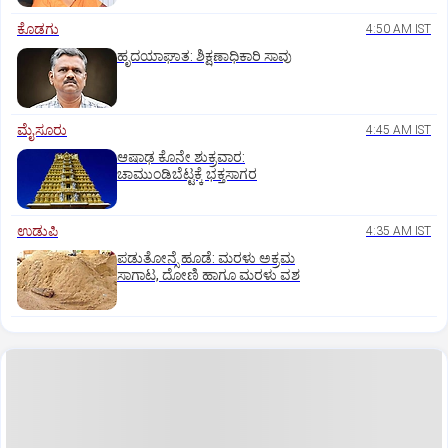
ಕೊಡಗು
4:50 AM IST
ಹೃದಯಾಘಾತ: ಶಿಕ್ಷಣಾಧಿಕಾರಿ ಸಾವು
ಮೈಸೂರು
4:45 AM IST
ಆಷಾಢ ಕೊನೇ ಶುಕ್ರವಾರ:
ಚಾಮುಂಡಿಬೆಟ್ಟಕ್ಕೆ ಭಕ್ತಸಾಗರ
ಉಡುಪಿ
4:35 AM IST
ಪಡುತೋನ್ಸೆ ಹೂಡೆ: ಮರಳು ಅಕ್ರಮ
ಸಾಗಾಟ, ದೋಣಿ ಹಾಗೂ ಮರಳು ವಶ