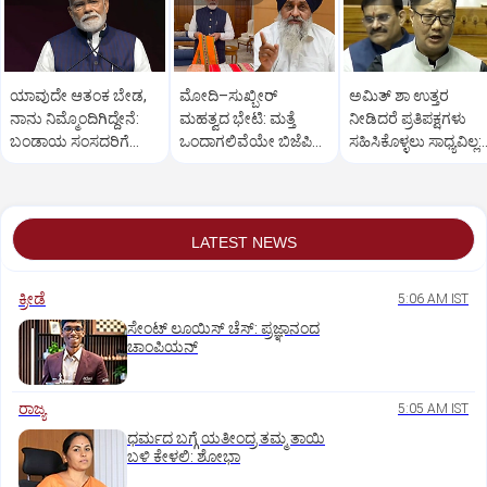
ಯಾವುದೇ ಆತಂಕ ಬೇಡ,
ಮೋದಿ–ಸುಖ್ಬೀರ್
ಅಮಿತ್ ಶಾ ಉತ್ತರ
ನಾನು ನಿಮ್ಮೊಂದಿಗಿದ್ದೇನೆ:
ಮಹತ್ವದ ಭೇಟಿ: ಮತ್ತೆ
ನೀಡಿದರೆ ಪ್ರತಿಪಕ್ಷಗಳು
ಬಂಡಾಯ ಸಂಸದರಿಗೆ
ಒಂದಾಗಲಿವೆಯೇ ಬಿಜೆಪಿ–
ಸಹಿಸಿಕೊಳ್ಳಲು ಸಾಧ್ಯವಿಲ್ಲ:
ಪ್ರಧಾನಿ ಮೋದಿ ಅಭಯ
ಶಿರೋಮಣಿ ಅಕಾಲಿ ದಳ?
ರಿಜಿಜು
LATEST NEWS
ಕ್ರೀಡೆ
5:06 AM IST
ಸೇಂಟ್‌ ಲೂಯಿಸ್‌ ಚೆಸ್‌: ಪ್ರಜ್ಞಾನಂದ
ಚಾಂಪಿಯನ್‌
ರಾಜ್ಯ
5:05 AM IST
ಧರ್ಮದ ಬಗ್ಗೆ ಯತೀಂದ್ರ ತಮ್ಮ ತಾಯಿ
ಬಳಿ ಕೇಳಲಿ: ಶೋಭಾ