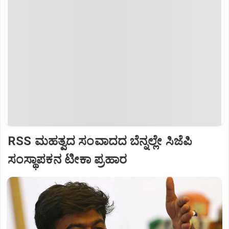
RSS ಮಹತ್ವದ ಸಂವಾದದ ಬೆನ್ನಲ್ಲೇ ಸಿಜೆಪಿ
ಸಂಸ್ಥಾಪಕನ ಟೀಕಾ ಪ್ರಹಾರ