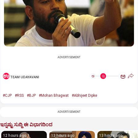
ADVERTISEMENT
ಅ
ಅ
TEAM UDAYAVANI
#CJP
#RSS
#BJP
#Mohan Bhagwat
#Abhijeet Dipke
ADVERTISEMENT
ಇನ್ನಷ್ಟು ಸುದ್ದಿ ಈ ವಿಭಾಗದಿಂದ
12 hours ago
13 hours ago
13 hours ago