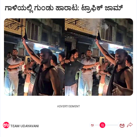
ಗಾಳಿಯಲ್ಲಿ ಗುಂಡು ಹಾರಾಟ: ಟ್ರಾಫಿಕ್‌ ಜಾಮ್
ADVERTISEMENT
ಅ
ಅ
TEAM UDAYAVANI