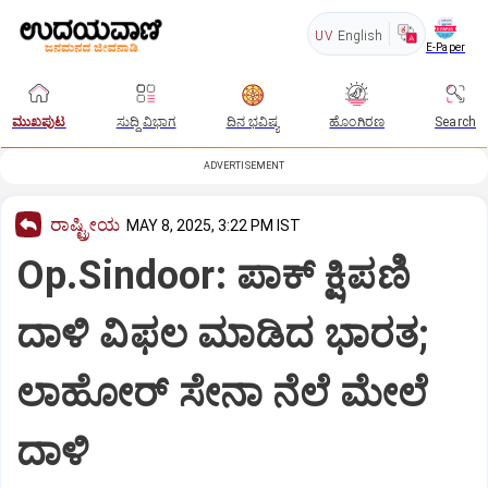
UV
English
E-Paper
ಮುಖಪುಟ
ಸುದ್ದಿ ವಿಭಾಗ
ದಿನ ಭವಿಷ್ಯ
ಹೊಂಗಿರಣ
Search
ADVERTISEMENT
ರಾಷ್ಟ್ರೀಯ
MAY 8, 2025, 3:22 PM IST
Op.Sindoor: ಪಾಕ್‌ ಕ್ಷಿಪಣಿ
ದಾಳಿ ವಿಫಲ ಮಾಡಿದ ಭಾರತ;
ಲಾಹೋರ್‌ ಸೇನಾ ನೆಲೆ ಮೇಲೆ
ದಾಳಿ