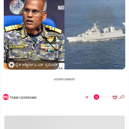
ವೈಸ್‌ ಅಡ್ಮಿರಲ್‌ ಎ.ಎನ್‌. ಪ್ರಮೋದ್‌
ADVERTISEMENT
ಅ
ಅ
TEAM UDAYAVANI