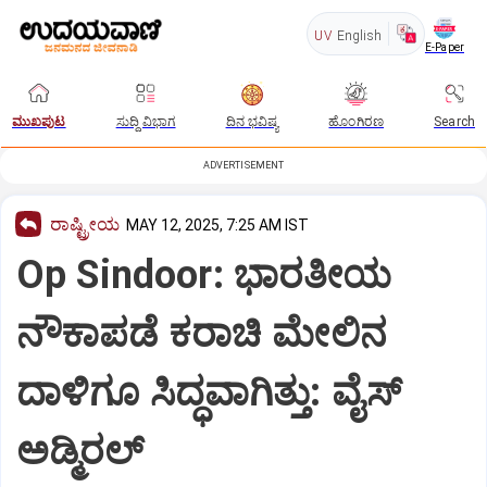
UV
English
E-Paper
ಮುಖಪುಟ
ಸುದ್ದಿ ವಿಭಾಗ
ದಿನ ಭವಿಷ್ಯ
ಹೊಂಗಿರಣ
Search
ADVERTISEMENT
ರಾಷ್ಟ್ರೀಯ
MAY 12, 2025, 7:25 AM IST
Op Sindoor: ಭಾರತೀಯ
ನೌಕಾಪಡೆ ಕರಾಚಿ ಮೇಲಿನ
ದಾಳಿಗೂ ಸಿದ್ಧವಾಗಿತ್ತು: ವೈಸ್‌
ಅಡ್ಮಿರಲ್‌