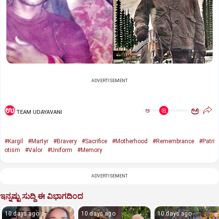
ADVERTISEMENT
ಅ
ಅ
TEAM UDAYAVANI
#Kargil
#Martyr
#Bravery
#Sacrifice
#Motherhood
#Remembrance
#Patri
otism
#Valor
#Uniform
#Memory
ADVERTISEMENT
ಇನ್ನಷ್ಟು ಸುದ್ದಿ ಈ ವಿಭಾಗದಿಂದ
10 days ago
10 days ago
10 days ago