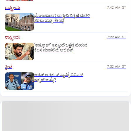
ರಾಷ್ಟ್ರೀಯ
7:42 AM IST
ಭೋಜಶಾಲಾಗೆ ವಾಗ್ದೇವಿ ವಿಗ್ರಹ ಮರಳಿ
ತರಲು ಯತ್ನ: ಕೇಂದ್ರ
ರಾಷ್ಟ್ರೀಯ
7:33 AM IST
‘ಕಾಕ್ರೋಚ್’ ಇನ್ಮುಂದೆ ಒತ್ತಡ ಹೇರುವ
ಕೆಲಸ ಮಾಡಲಿದೆ: ಅಭಿಜಿತ್
ಕ್ರೀಡೆ
7:32 AM IST
ಅಜಿತ್‌ ಅಗರ್ಕರ್‌ ಸ್ಥಾನಕ್ಕೆ ವಿವಿಎಸ್‌
ಲಕ್ಷ್ಮಣ್‌ ಆಯ್ಕೆ?