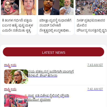
8 ತಿಂಗಳ ಗರ್ಭಿಣಿ ಪತ್ನಿಯ
ಪರೀಕ್ಷಾ ವ್ಯವಸ್ಥೆ ಸುಧಾರಣೆಗೆ
ನೀಟ್ ಪ್ರತಿಭಟನಾಕಾರರ
ಬರ್ಬರ ಹತ್ಯೆ; ಪುಟ್ಟ ಮಕ್ಕಳ
ನಂದನ್ ನಿಲೇಕಣಿ
ಮೇಲಿನ
ಎದುರೇ ನಡೆಯಿತು ಕೃತ್ಯ
ನೇತೃತ್ವದಲ್ಲಿ ಉನ್ನತಾಧಿಕಾರ
ದೌರ್ಜನ್ಯ:ಸಂಸತ್ತಿನಲ್ಲಿ ಧ್ವನಿ
ಕಾರ್ಯಪಡೆ
ಎತ್ತಲು ಇಂಡಿಯಾ ಕೂಟ
ಸಜ್ಜು
LATEST NEWS
ರಾಷ್ಟ್ರೀಯ
7:43 AM IST
ಭಯ ಪಡಲ್ಲ,ನನ್ನ ಜನರಿಗಾಗಿ ಬಾಂಗ್ಲಾಗೆ
ತೆರಳುವೆ: ಶೇಖ್‌ ಹಸೀನಾ
ರಾಷ್ಟ್ರೀಯ
7:42 AM IST
ರಾಷ್ಟ್ರಪತಿ ವಿಶೇಷ ರೈಲಿನಲ್ಲಿ ದ್ರೌಪದಿ
ಮುರ್ಮು ಪ್ರಯಾಣ