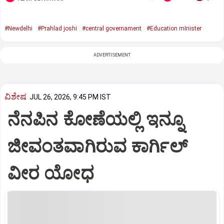
#Newdelhi
#Prahlad joshi
#central governament
#Education mInister
ADVERTISEMENT
ವಿಶೇಷ
JUL 26, 2026, 9:45 PM IST
ನೆನಪಿನ ಕೋಣೆಯಲ್ಲಿ ಇನ್ನೂ
ಜೀವಂತವಾಗಿರುವ ಕಾರ್ಗಿಲ್
ವೀರ ಯೋಧ