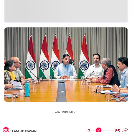
ADVERTISEMENT
ಅ
ಅ
TEAM UDAYAVANI