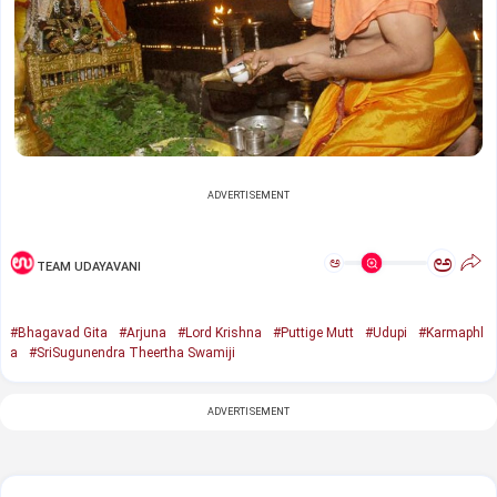
ADVERTISEMENT
ಅ
ಅ
TEAM UDAYAVANI
#Bhagavad Gita
#Arjuna
#Lord Krishna
#Puttige Mutt
#Udupi
#Karmaphl
a
#SriSugunendra Theertha Swamiji
ADVERTISEMENT