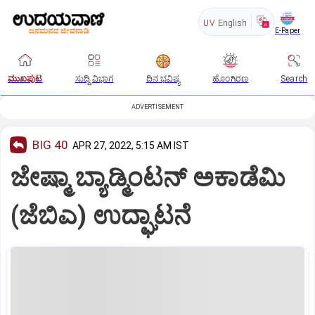
UV
English
E-Paper
ಮುಖಪುಟ
ಸುದ್ದಿ ವಿಭಾಗ
ದಿನ ಭವಿಷ್ಯ
ಹೊಂಗಿರಣ
Search
ADVERTISEMENT
BIG 40
APR 27, 2022, 5:15 AM IST
ಜೇಷ್ಮಾ ಬ್ಯಾಡ್ಮಿಂಟನ್‌ ಅಕಾಡೆಮಿ
(ಜೆಬಿಎ) ಉದ್ಘಾಟನೆ