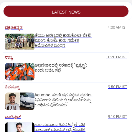
LATEST NEWS
ದಕ್ಷಿಣಕನ್ನಡ
4:00 AM IST
ಚೆಂಬು ಅರಣ್ಯದಲ್ಲಿ ಕಾಡುಕೋಣ ಬೇಟೆ:
ಮಾಂಸ, ಕೋವಿ, ಕಾರು ಸಮೇತ
ಆರೋಪಿಗಳ ಬಂಧನ
ರಾಜ್ಯ
10:20 PM IST
ಅಧಿವೇಶನದಲ್ಲಿ ಸರಕಾರಕ್ಕೆ "ಪ್ರತ್ಯಸ್ತ್ರ':
ಇಂದು ಬಿಜೆಪಿ ಸಭೆ
ಶಿವಮೊಗ್ಗ
9:50 PM IST
Agumbe: ಸರಣಿ ದನ ಕಳ್ಳತನ ಪ್ರಕರಣ:
ಸಿನಿಮೀಯ ಶೈಲಿಯಲ್ಲಿ ಆರೋಪಿಯನ್ನು
ಬಂಧಿಸಿದ ಪೊಲೀಸರು
ಬಾಲಿವುಡ್‌
9:10 PM IST
ಸಾಲ ಮರುಪಾವತಿಸದ ಹಿನ್ನೆಲೆ: ನಟ
ರಾಜಪಾಲ್ ಯಾದವ್‌ ಆಸ್ತಿ ಹರಾಜಿಗೆ