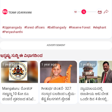
ಅ
ಅ
TEAM UDAYAVANI
#Uppinangady
#forest officers
#Belthangady
#Reserve Forest
#elephant
#Periyashanthi
ADVERTISEMENT
ಇನ್ನಷ್ಟು ಸುದ್ದಿ ಈ ವಿಭಾಗದಿಂದ
1 year ago
1 year ago
1 year ago
Mangaluru: ರೋಶನ್‌
ಗೀತಾರ್ಥ ಚಿಂತನೆ- 327:
ನ್ಯಾಯಾಲಯದಲ್ಲಿ
ಸಲ್ಡಾನ್ಹಾ 10 ಕೋ.ರೂ.
ಸಂಸ್ಕಾರ ಬಲದಿಂದ ಒಳ್ಳೆಯ-
ರಾಜಕೀಯ ಆಟ ಬೇಡ:
ವಂಚನೆ ಪ್ರಕರಣದ ತನಿಖೆ
ಕೆಟ್ಟ ಕೆಲಸಗಳಿಗೆ ಪ್ರೇರಣೆ
ಒಂದೇ ದಿನ 4 ಕೇಸಲ್ಲಿ
ಸಿಐಡಿಗೆ ವರ್ಗ
ಸುಪ್ರೀಂಕೋರ್ಟ್‌ ಅಭಿಮ