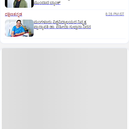
ಮುಂದಾದ ಬ್ಯಾಂಕ್
ದಕ್ಷಿಣಕನ್ನಡ
8:28 PM IST
ಮಂಗಳೂರು ವಿಶ್ವವಿದ್ಯಾಲಯದ ನಿವೃತ್ತ
ಪ್ರಾಧ್ಯಾಪಕಿ ಡಾ. ವಹೀದಾ ಸುಲ್ತಾನಾ ನಿಧನ