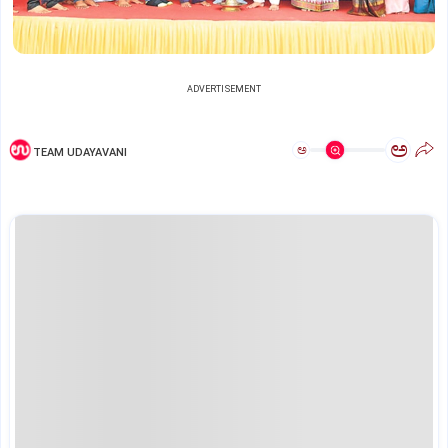
ADVERTISEMENT
ಅ
ಅ
TEAM UDAYAVANI