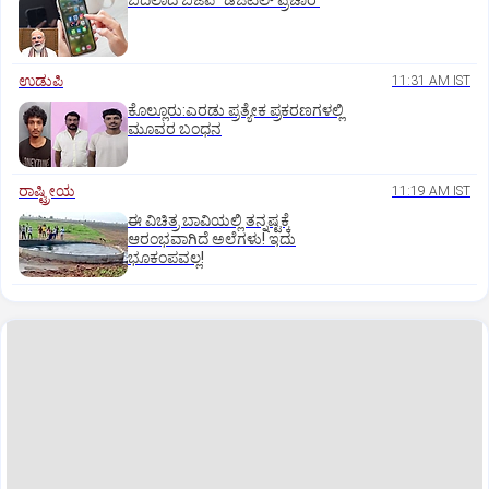
ಬದಲಾದ ಬಿಜೆಪಿ "ಡಿಜಿಟಲ್‌ ಪ್ರಚಾರ'
ಉಡುಪಿ
11:31 AM IST
ಕೊಲ್ಲೂರು:ಎರಡು ಪ್ರತ್ಯೇಕ ಪ್ರಕರಣಗಳಲ್ಲಿ
ಮೂವರ ಬಂಧನ
ರಾಷ್ಟ್ರೀಯ
11:19 AM IST
ಈ ವಿಚಿತ್ರ ಬಾವಿಯಲ್ಲಿ ತನ್ನಷ್ಟಕ್ಕೆ
ಆರಂಭವಾಗಿದೆ ಅಲೆಗಳು! ಇದು
ಭೂಕಂಪವಲ್ಲ!