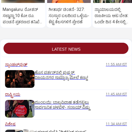
Mangaluru: ರೋಶನ್‌
ಗೀತಾರ್ಥ ಚಿಂತನೆ- 327:
ನ್ಯಾಯಾಲಯದಲ್ಲಿ
ಸಲ್ಡಾನ್ಹಾ 10 ಕೋ.ರೂ.
ಸಂಸ್ಕಾರ ಬಲದಿಂದ ಒಳ್ಳೆಯ-
ರಾಜಕೀಯ ಆಟ ಬೇಡ:
ವಂಚನೆ ಪ್ರಕರಣದ ತನಿಖೆ
ಕೆಟ್ಟ ಕೆಲಸಗಳಿಗೆ ಪ್ರೇರಣೆ
ಒಂದೇ ದಿನ 4 ಕೇಸಲ್ಲಿ
ಸಿಐಡಿಗೆ ವರ್ಗ
ಸುಪ್ರೀಂಕೋರ್ಟ್‌ ಅಭಿಮ
LATEST NEWS
ಸ್ಯಾಂಡಲ್‌ವುಡ್‌
11:55 AM IST
ಹೊಸ ವರ್ಶನ್‌ನಲ್ಲಿ ಪುಷ್ಕರ್‌:
ವಿಜಯನಗರ ಸಾಮ್ರಾಜ್ಯ ಮೇಲೆ ಕಣ್ಣು!
ರಾಷ್ಟ್ರೀಯ
11:45 AM IST
ಮುಂಬಯಿ: ಬಾಲ್ಯವಿವಾಹ ತಡೆಗಟ್ಟಲು
ಸಾರ್ವಜನಿಕ ಚಳವಳಿ- ಸಂಜಯ್‌ ವಿಷ್ಣು
ವಿಶೇಷ
11:34 AM IST