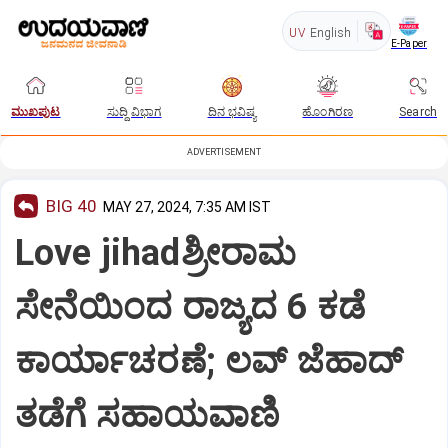
UV
English
E-Paper
ಮುಖಪುಟ
ಸುದ್ದಿ ವಿಭಾಗ
ದಿನ ಭವಿಷ್ಯ
ಹೊಂಗಿರಣ
Search
ADVERTISEMENT
BIG 40
MAY 27, 2024, 7:35 AM IST
Love jihadಶ್ರೀರಾಮ
ಸೇನೆಯಿಂದ ರಾಜ್ಯದ 6 ಕಡೆ
ಕಾರ್ಯಾಚರಣೆ; ಲವ್‌ ಜೆಹಾದ್‌
ತಡೆಗೆ ಸಹಾಯವಾಣಿ