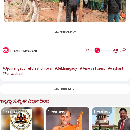
ADVERTISEMENT
ಅ
ಅ
TEAM UDAYAVANI
#Uppinangady
#forest officers
#Belthangady
#Reserve Forest
#elephant
#Periyashanthi
ADVERTISEMENT
ಇನ್ನಷ್ಟು ಸುದ್ದಿ ಈ ವಿಭಾಗದಿಂದ
1 year ago
1 year ago
1 year ago