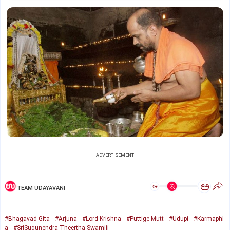
ADVERTISEMENT
ಅ
ಅ
TEAM UDAYAVANI
#Bhagavad Gita
#Arjuna
#Lord Krishna
#Puttige Mutt
#Udupi
#Karmaphl
a
#SriSugunendra Theertha Swamiji