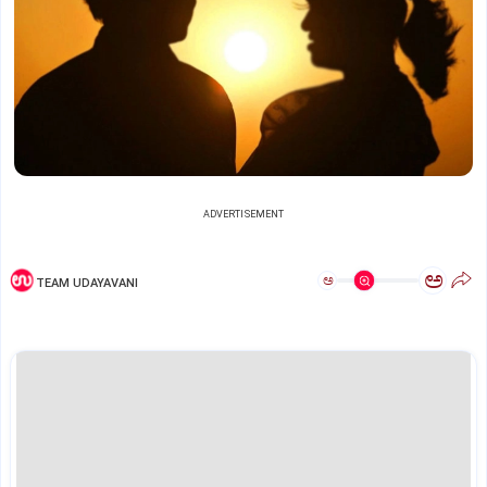
ADVERTISEMENT
ಅ
ಅ
TEAM UDAYAVANI