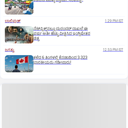
ಬಾಲಿವುಡ್‌
1:29 PM IST
ನೆಟ್‌ಫ್ಲಿಕ್ಸ್‌ನಲ್ಲೂ ಧುರಂಧರ್‌ ದಾಖಲೆ:ಈ
ವರ್ಷ ಅತೀ ಹೆಚ್ಚು ವೀಕ್ಷಿಸಿದ ಇಂಗ್ಲಿಷೇತರ
ಚಿತ್ರ
ಜಗತ್ತು
12:53 PM IST
ಕಳೆದ 6 ತಿಂಗಳಲ್ಲಿ ಕೆನಡಾದಿಂದ 3,323
ಭಾರತೀಯರು ಗಡೀಪಾರು!