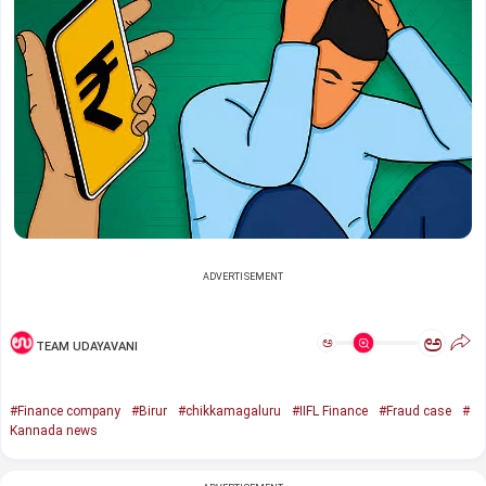
ADVERTISEMENT
ಅ
ಅ
TEAM UDAYAVANI
#Finance company
#Birur
#chikkamagaluru
#IIFL Finance
#Fraud case
#
Kannada news