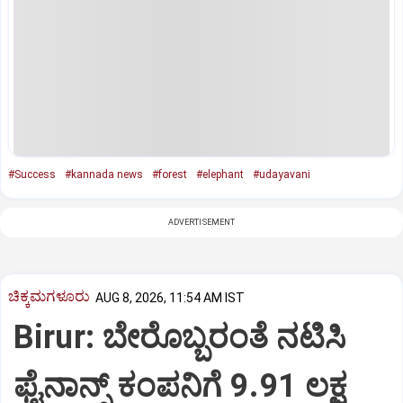
#Success
#kannada news
#forest
#elephant
#udayavani
ADVERTISEMENT
ಚಿಕ್ಕಮಗಳೂರು
AUG 8, 2026, 11:54 AM IST
Birur: ಬೇರೊಬ್ಬರಂತೆ ನಟಿಸಿ
ಫೈನಾನ್ಸ್ ಕಂಪನಿಗೆ 9.91 ಲಕ್ಷ