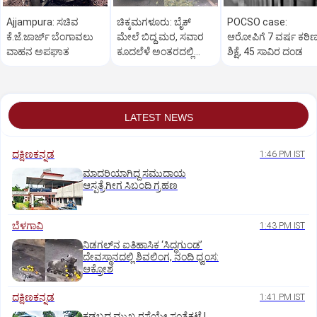
Ajjampura: ಸಚಿವ
ಚಿಕ್ಕಮಗಳೂರು: ಬೈಕ್
POCSO case:
ಕೆ.ಜೆ.ಜಾರ್ಜ್ ಬೆಂಗಾವಲು
ಮೇಲೆ ಬಿದ್ದ ಮರ, ಸವಾರ
ಆರೋಪಿಗೆ 7 ವರ್ಷ ಕಠಿ
ವಾಹನ ಅಪಘಾತ
ಕೂದಲೆಳೆ ಅಂತರದಲ್ಲಿ
ಶಿಕ್ಷೆ, 45 ಸಾವಿರ ದಂಡ
ಪಾರು
LATEST NEWS
ದಕ್ಷಿಣಕನ್ನಡ
1:46 PM IST
ಮಾದರಿಯಾಗಿದ್ದ ಸಮುದಾಯ
ಆಸ್ಪತ್ರೆಗೀಗ ಸಿಬಂದಿ ಗ್ರಹಣ
ಬೆಳಗಾವಿ
1:43 PM IST
ನಿಡಗಲ್‌ನ ಐತಿಹಾಸಿಕ ‘ಸಿದ್ಧಗುಂಡ’
ದೇವಸ್ಥಾನದಲ್ಲಿ ಶಿವಲಿಂಗ, ನಂದಿ ಧ್ವಂಸ:
ಆಕ್ರೋಶ
ದಕ್ಷಿಣಕನ್ನಡ
1:41 PM IST
ಕಡಬದ ಮುಖ್ಯ ರಸ್ತೆಯೇ ಸಂತೆಕಟ್ಟೆ !