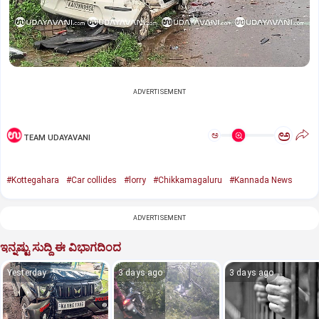
ADVERTISEMENT
ಅ
ಅ
TEAM UDAYAVANI
#Kottegahara
#Car collides
#lorry
#Chikkamagaluru
#Kannada News
ADVERTISEMENT
ಇನ್ನಷ್ಟು ಸುದ್ದಿ ಈ ವಿಭಾಗದಿಂದ
Yesterday
3 days ago
3 days ago