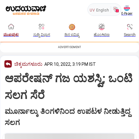
UV
English
E-Paper
ಮುಖಪುಟ
ಸುದ್ದಿ ವಿಭಾಗ
ದಿನ ಭವಿಷ್ಯ
ಹೊಂಗಿರಣ
Search
ADVERTISEMENT
ಚಿಕ್ಕಮಗಳೂರು
APR 10, 2022, 3:19 PM IST
ಆಪರೇಷನ್‌ ಗಜ ಯಶಸ್ವಿ; ಒಂಟಿ
ಸಲಗ ಸೆರೆ
ಮೂರ್ನಾಲ್ಕು ತಿಂಗಳಿನಿಂದ ಉಪಟಳ ನೀಡುತ್ತಿದ್ದ
ಸಲಗ