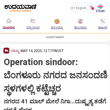
UV
English
E-Paper
ಮುಖಪುಟ
ಸುದ್ದಿ ವಿಭಾಗ
ದಿನ ಭವಿಷ್ಯ
ಹೊಂಗಿರಣ
Search
ADVERTISEMENT
ರಾಜ್ಯ
MAY 14, 2025, 12:17 PM IST
Operation sindoor:
ಬೆಂಗಳೂರು ನಗರದ ಜನಸಂದಣಿ
ಸ್ಥಳಗಳಲ್ಲಿ ಕಟ್ಟೆಚ್ಚರ
ನಗರದ 41 ಮಾಲ್‌ ಮೇಲೆ ನಿಗಾ...ದುಷ್ಕೃತ್ಯ ತಡೆಗೆ