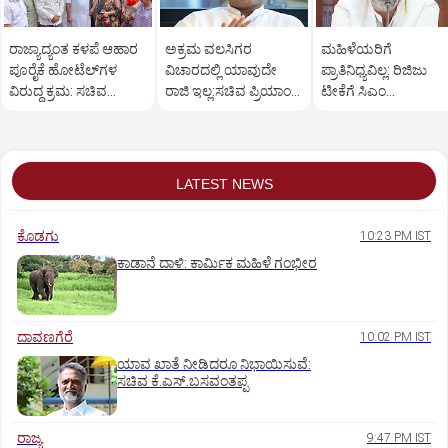
ರಾಜ್ಯಾದ್ಯಂತ ಕಳಪೆ ಆಹಾರ
ಅಕ್ರಮ ವಲಸಿಗರ
ಮಹಿಳೆಯರಿಗೆ
ಪೂರೈಕೆ ಹೋಟೆಲ್‌ಗಳ
ವಿಚಾರದಲ್ಲಿ ಯಾವುದೇ
ಪ್ರಾತಿನಿಧ್ಯವಿಲ್ಲ: ರಿಜಿಜು
ವಿರುದ್ಧ ಕ್ರಮ: ಸಚಿವ
ರಾಜಿ ಇಲ್ಲ:ಸಚಿವ ಪ್ರಿಯಾಂಕ್
ಟೀಕೆಗೆ ಸಿಎಂ
ಖಾದರ್
ಖರ್ಗೆ ಕಿಡಿ
ಡಿ.ಕೆ.ಶಿವಕುಮಾರ್
ತಿರುಗೇಟು
LATEST NEWS
ಕೊಡಗು
10:23 PM IST
ಕಾಡಾನೆ ದಾಳಿ: ಕಾರ್ಮಿಕ ಮಹಿಳೆ ಗಂಭೀರ
ದಾವಣಗೆರೆ
10:02 PM IST
ಯಾವ ಖಾತೆ ನೀಡಿದರೂ ನಿಭಾಯಿಸುವೆ:
ಸಚಿವ ಕೆ.ಎಸ್.ಬಸವಂತಪ್ಪ
ರಾಜ್ಯ
9:47 PM IST