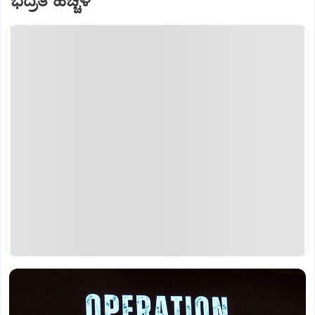
ಭದ್ರತೆ ಹೆಚ್ಚಳ