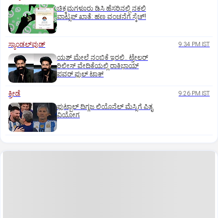
ಚಿಕ್ಕಮಗಳೂರು ಡಿಸಿ ಹೆಸರಿನಲ್ಲಿ ನಕಲಿ
ವಾಟ್ಸಪ್ ಖಾತೆ: ಹಣ ವಂಚನೆಗೆ ಸ್ಕೆಚ್!
ಸ್ಯಾಂಡಲ್‌ವುಡ್‌
9:34 PM IST
ಯಶ್‌ ಮೇಲೆ ನಂಬಿಕೆ ಇರಲಿ.. ಟ್ರೇಲರ್‌
ರಿಲೀಸ್‌ ವೇದಿಕೆಯಲ್ಲಿ ರಾಕಿಭಾಯ್‌
ಪವರ್‌ ಫುಲ್‌ ಟಾಕ್
ಕ್ರೀಡೆ
9:26 PM IST
ಫುಟ್ಬಾಲ್ ದಿಗ್ಗಜ ಲಿಯೊನೆಲ್‌ ಮೆಸ್ಸಿಗೆ ಪಿತೃ
ವಿಯೋಗ