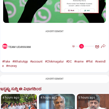
ADVERTISEMENT
ಅ
ಅ
TEAM UDAYAVANI
#Fake
#WhatsApp
#account
#Chikmagalur
#DC
#name
#Plot
#swindl
e
#money
ADVERTISEMENT
ಇನ್ನಷ್ಟು ಸುದ್ದಿ ಈ ವಿಭಾಗದಿಂದ
4 hours ago
4 hours ago
5 hours ago