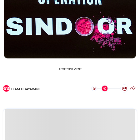
ADVERTISEMENT
ಅ
ಅ
TEAM UDAYAVANI