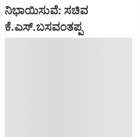
ನಿಭಾಯಿಸುವೆ: ಸಚಿವ
ಕೆ.ಎಸ್.ಬಸವಂತಪ್ಪ