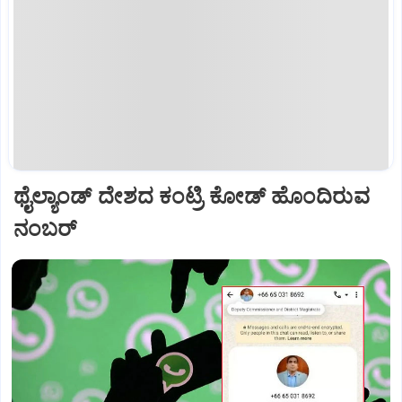
ಥೈಲ್ಯಾಂಡ್ ದೇಶದ ಕಂಟ್ರಿ ಕೋಡ್ ಹೊಂದಿರುವ
ನಂಬರ್‌