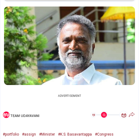
ADVERTISEMENT
ಅ
ಅ
TEAM UDAYAVANI
#portfolio
#assign
#Minister
#K.S. Basavantappa
#Congress