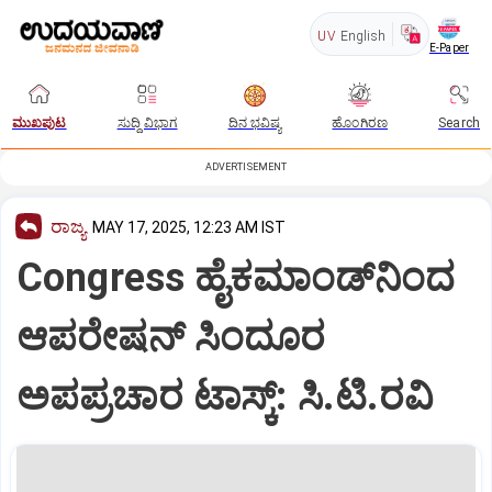
UV
English
E-Paper
ಮುಖಪುಟ
ಸುದ್ದಿ ವಿಭಾಗ
ದಿನ ಭವಿಷ್ಯ
ಹೊಂಗಿರಣ
Search
ADVERTISEMENT
ರಾಜ್ಯ
MAY 17, 2025, 12:23 AM IST
Congress ಹೈಕಮಾಂಡ್‌ನಿಂದ
ಆಪರೇಷನ್‌ ಸಿಂದೂರ
ಅಪಪ್ರಚಾರ ಟಾಸ್ಕ್: ಸಿ.ಟಿ.ರವಿ