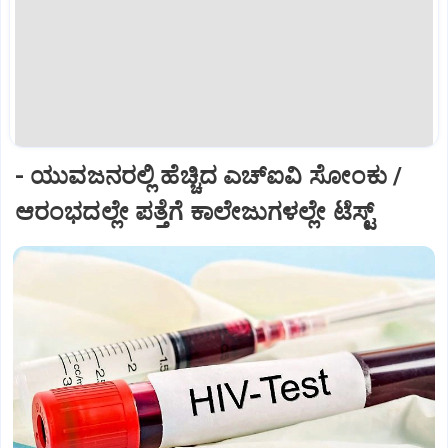
- ಯುವಜನರಲ್ಲಿ ಹೆಚ್ಚಿದ ಎಚ್‌ಐವಿ ಸೋಂಕು /
ಆರಂಭದಲ್ಲೇ ಪತ್ತೆಗೆ ಕಾಲೇಜುಗಳಲ್ಲೇ ಟೆಸ್ಟ್