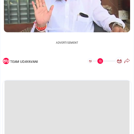
ADVERTISEMENT
ಅ
ಅ
TEAM UDAYAVANI