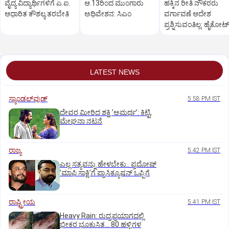
ವೈದ್ಯ ವಿದ್ಯಾರ್ಥಿಗಳಿಗೆ ಎ.ಐ.
ಆ.13ರಿಂದ ಮುಂಗಾರು
ಹಕ್ಕಿನ ರೀತಿ ನೌಕರರು
ಆಧಾರಿತ ಕೌಶಲ್ಯ ತರಬೇತಿ
ಅಧಿವೇಶನ: ಸಿಎಂ
ವರ್ಗಾವಣೆ ಆದೇಶ
ಪ್ರಶ್ನಿಸುವಂತಿಲ್ಲ: ಹೈಕೋರ್
LATEST NEWS
ಸ್ಯಾಂಡಲ್‌ವುಡ್‌
5:58 PM IST
ದೇವರ ಮೀರಿದ ಶಕ್ತಿ ʼಅಮರ್ಥʼ: ಕಿಟ್ಟಿ,
ಮೇಘನಾ ನಟನೆ
ರಾಜ್ಯ
5:42 PM IST
ಎಲ್ಲ ಸತ್ಯವನ್ನು ಹೇಳಬೇಕು.. ಪ್ರದೋಷ್‌
ʼಮಾಫಿ ಸಾಕ್ಷಿʼಗೆ ಪ್ರಾಸಿಕ್ಯೂಷನ್ ಒಪ್ಪಿಗೆ
ರಾಷ್ಟ್ರೀಯ
5:41 PM IST
Heavy Rain: ರುದ್ರಪ್ರಯಾಗದಲ್ಲಿ
ಭೀಕರ ಭೂಕುಸಿತ... 80 ಹಳ್ಳಿಗಳ