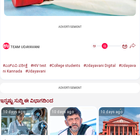
ADVERTISEMENT
ಅ
ಅ
TEAM UDAYAVANI
#ಎಚ್‌ಐವಿ ಪರೀಕ್ಷೆ
#HIV test
#College students
#Udayavani Digital
#Udayava
ni Kannada
#Udayavani
ADVERTISEMENT
ಇನ್ನಷ್ಟು ಸುದ್ದಿ ಈ ವಿಭಾಗದಿಂದ
10 days ago
10 days ago
10 days ago