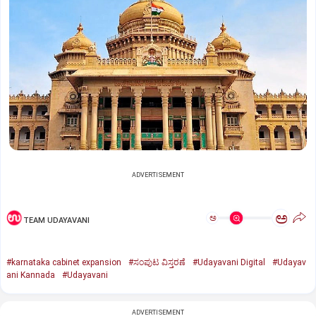
ADVERTISEMENT
ಅ
ಅ
TEAM UDAYAVANI
#karnataka cabinet expansion
#ಸಂಪುಟ ವಿಸ್ತರಣೆ
#Udayavani Digital
#Udayav
ani Kannada
#Udayavani
ADVERTISEMENT