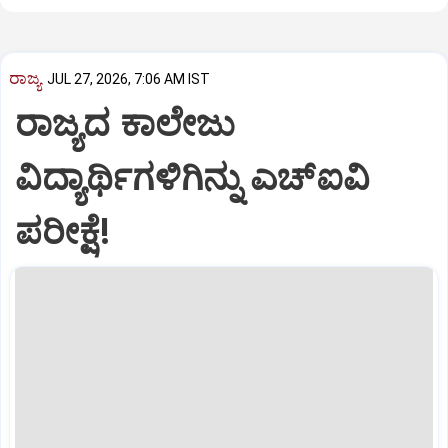
ರಾಜ್ಯ
JUL 27, 2026, 7:06 AM IST
ರಾಜ್ಯದ ಕಾಲೇಜು
ವಿದ್ಯಾರ್ಥಿಗಳಿಗಿನ್ನು ಎಚ್‌ಐವಿ
ಪರೀಕ್ಷೆ!