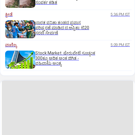
ಸಂಪರ್ಕ ಕಡಿತ
ಕ್ರೀಡೆ
5:36 PM IST
ಭಾರತ ವನಿತಾ ತಂಡದ ಪ್ರವಾಸ
ಪರಿಷ್ಕರಣೆ ಮಾಡಿದ ದ.ಆಫ್ರಿಕಾ: ಟಿ20
ಸರಣಿ ಸೇರ್ಪಡೆ
ವಾಣಿಜ್ಯ
5:09 PM IST
Stock Market: ಷೇರುಪೇಟೆ ಸೂಚ್ಯಂಕ
300ಕ್ಕೂ ಅಧಿಕ ಅಂಕ ಜಿಗಿತ -
ವಹಿವಾಟು ಅಂತ್ಯ