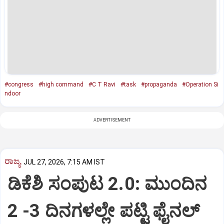
#congress
#high command
#C T Ravi
#task
#propaganda
#Operation Si
ndoor
ADVERTISEMENT
ರಾಜ್ಯ
JUL 27, 2026, 7:15 AM IST
ಡಿಕೆಶಿ ಸಂಪುಟ 2.0: ಮುಂದಿನ
2 -3 ದಿನಗಳಲ್ಲೇ ಪಟ್ಟಿ ಫೈನಲ್‌