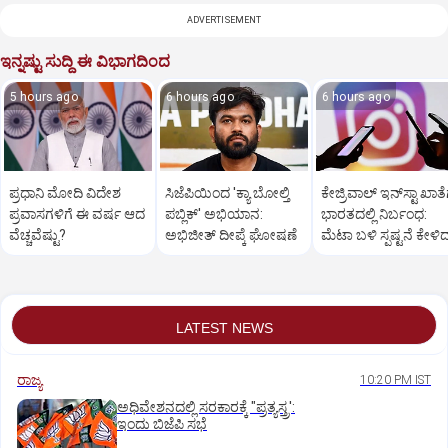
ADVERTISEMENT
ಇನ್ನಷ್ಟು ಸುದ್ದಿ ಈ ವಿಭಾಗದಿಂದ
5 hours ago
6 hours ago
6 hours ago
ಪ್ರಧಾನಿ ಮೋದಿ ವಿದೇಶ
ಸಿಜೆಪಿಯಿಂದ 'ಕ್ಯಾ ಬೋಲ್ತಿ
ಕೇಜ್ರಿವಾಲ್‌ ಇನ್‌ಸ್ಟಾ ಖಾತೆ
ಪ್ರವಾಸಗಳಿಗೆ ಈ ವರ್ಷ ಆದ
ಪಬ್ಲಿಕ್' ಅಭಿಯಾನ:
ಭಾರತದಲ್ಲಿ ನಿರ್ಬಂಧ:
ವೆಚ್ಚವೆಷ್ಟು?
ಅಭಿಜೀತ್ ದೀಪ್ಕೆ ಘೋಷಣೆ
ಮೆಟಾ ಬಳಿ ಸ್ಪಷ್ಟನೆ ಕೇಳಿ
ಆಪ್ ನಾಯಕ
LATEST NEWS
ರಾಜ್ಯ
10:20 PM IST
ಅಧಿವೇಶನದಲ್ಲಿ ಸರಕಾರಕ್ಕೆ "ಪ್ರತ್ಯಸ್ತ್ರ':
ಇಂದು ಬಿಜೆಪಿ ಸಭೆ