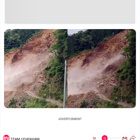
ADVERTISEMENT
ಅ
ಅ
TEAM UDAYAVANI