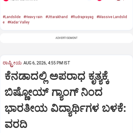
#Landslide
#Heavy rain
#Uttarakhand
#Rudraprayag
#Massive Landslid
e
#Kedar Valley
ADVERTISEMENT
ರಾಷ್ಟ್ರೀಯ
AUG 6, 2026, 4:55 PM IST
ಕೆನಡಾದಲ್ಲಿ ಅಪರಾಧ ಕೃತ್ಯಕ್ಕೆ
ಬಿಷ್ಣೋಯ್ ಗ್ಯಾಂಗ್ ನಿಂದ
ಭಾರತೀಯ ವಿದ್ಯಾರ್ಥಿಗಳ ಬಳಕೆ:
ವರದಿ