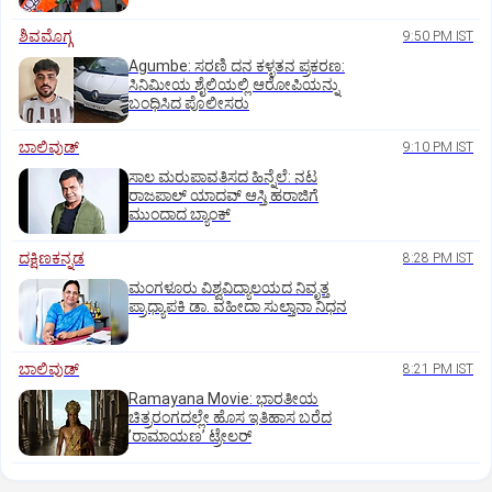
ಶಿವಮೊಗ್ಗ
9:50 PM IST
Agumbe: ಸರಣಿ ದನ ಕಳ್ಳತನ ಪ್ರಕರಣ:
ಸಿನಿಮೀಯ ಶೈಲಿಯಲ್ಲಿ ಆರೋಪಿಯನ್ನು
ಬಂಧಿಸಿದ ಪೊಲೀಸರು
ಬಾಲಿವುಡ್‌
9:10 PM IST
ಸಾಲ ಮರುಪಾವತಿಸದ ಹಿನ್ನೆಲೆ: ನಟ
ರಾಜಪಾಲ್ ಯಾದವ್‌ ಆಸ್ತಿ ಹರಾಜಿಗೆ
ಮುಂದಾದ ಬ್ಯಾಂಕ್
ದಕ್ಷಿಣಕನ್ನಡ
8:28 PM IST
ಮಂಗಳೂರು ವಿಶ್ವವಿದ್ಯಾಲಯದ ನಿವೃತ್ತ
ಪ್ರಾಧ್ಯಾಪಕಿ ಡಾ. ವಹೀದಾ ಸುಲ್ತಾನಾ ನಿಧನ
ಬಾಲಿವುಡ್‌
8:21 PM IST
Ramayana Movie: ಭಾರತೀಯ
ಚಿತ್ರರಂಗದಲ್ಲೇ ಹೊಸ ಇತಿಹಾಸ ಬರೆದ
ʼರಾಮಾಯಣʼ ಟ್ರೇಲರ್