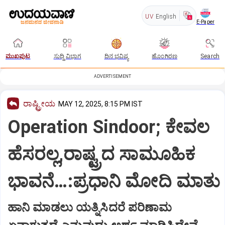
UV
English
E-Paper
ಮುಖಪುಟ
ಸುದ್ದಿ ವಿಭಾಗ
ದಿನ ಭವಿಷ್ಯ
ಹೊಂಗಿರಣ
Search
ADVERTISEMENT
ರಾಷ್ಟ್ರೀಯ
MAY 12, 2025, 8:15 PM IST
Operation Sindoor; ಕೇವಲ
ಹೆಸರಲ್ಲ,ರಾಷ್ಟ್ರದ ಸಾಮೂಹಿಕ
ಭಾವನೆ…:ಪ್ರಧಾನಿ ಮೋದಿ ಮಾತು
ಹಾನಿ ಮಾಡಲು ಯತ್ನಿಸಿದರೆ ಪರಿಣಾಮ