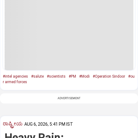
#intel agencies
#salute
#scientists
#PM
#Modi
#Operation Sindoor
#ou
r armed forces
ADVERTISEMENT
ರಾಷ್ಟ್ರೀಯ
AUG 6, 2026, 5:41 PM IST
Heavy Rain: