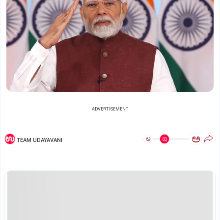
ADVERTISEMENT
ಅ
ಅ
TEAM UDAYAVANI