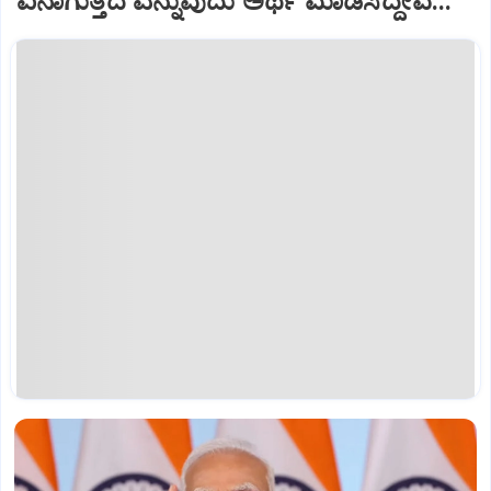
ಏನಾಗುತ್ತದೆ ಎನ್ನುವುದು ಅರ್ಥ ಮಾಡಿಸಿದ್ದೇವೆ...