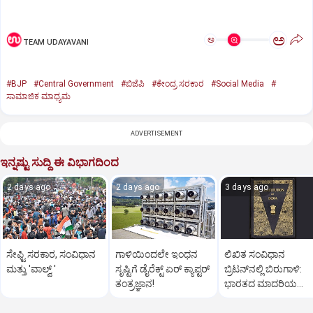
ಅ
ಅ
TEAM UDAYAVANI
#BJP
#Central Government
#ಬಿಜೆಪಿ
#ಕೇಂದ್ರ ಸರಕಾರ
#Social Media
#
ಸಾಮಾಜಿಕ ಮಾಧ್ಯಮ
ADVERTISEMENT
ಇನ್ನಷ್ಟು ಸುದ್ದಿ ಈ ವಿಭಾಗದಿಂದ
2 days ago
2 days ago
3 days ago
ಸೇಫ್ಟಿ ಸರಕಾರ, ಸಂವಿಧಾನ
ಗಾಳಿಯಿಂದಲೇ ಇಂಧನ
ಲಿಖಿತ ಸಂವಿಧಾನ
ಮತ್ತು 'ವಾಲ್ವ್ '
ಸೃಷ್ಟಿಗೆ ಡೈರೆಕ್ಟ್ ಏರ್‌ ಕ್ಯಾಪ್ಟರ್
ಬ್ರಿಟನ್‌ನಲ್ಲಿ ಬಿರುಗಾಳಿ:
ತಂತ್ರಜ್ಞಾನ!
ಭಾರತದ ಮಾದರಿಯ
ಸಂವಿಧಾನಕ್ಕೆ ಜೋರಾದ ಧ್ವ