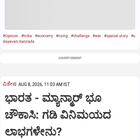
#Opinion
#India
#economy
#rising
#challenge
#war
#special story
#u
dayavani kannada
ADVERTISEMENT
ವಿಶೇಷ
AUG 8, 2026, 11:03 AM IST
ಭಾರತ -‌ ಮ್ಯಾನ್ಮಾರ್ ಭೂ
ಚೌಕಾಸಿ: ಗಡಿ ವಿನಿಮಯದ
ಲಾಭಗಳೇನು?