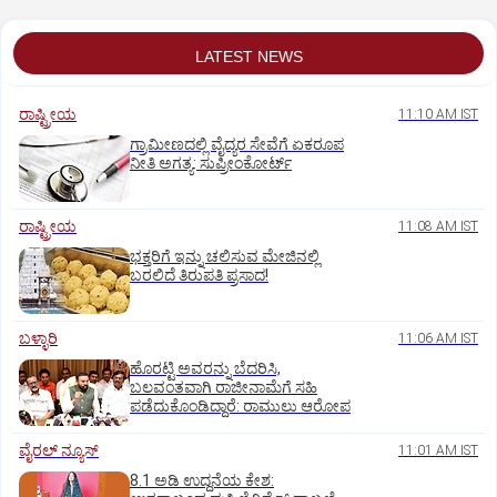
LATEST NEWS
ರಾಷ್ಟ್ರೀಯ
11:10 AM IST
ಗ್ರಾಮೀಣದಲ್ಲಿ ವೈದ್ಯರ ಸೇವೆಗೆ ಏಕರೂಪ
ನೀತಿ ಅಗತ್ಯ: ಸುಪ್ರೀಂಕೋರ್ಟ್‌
ರಾಷ್ಟ್ರೀಯ
11:08 AM IST
ಭಕ್ತರಿಗೆ ಇನ್ನು ಚಲಿಸುವ ಮೇಜಿನಲ್ಲಿ
ಬರಲಿದೆ ತಿರುಪತಿ ಪ್ರಸಾದ!
ಬಳ್ಳಾರಿ
11:06 AM IST
ಹೊರಟ್ಟಿ ಅವರನ್ನು ಬೆದರಿಸಿ,
ಬಲವಂತವಾಗಿ ರಾಜೀನಾಮೆಗೆ ಸಹಿ
ಪಡೆದುಕೊಂಡಿದ್ದಾರೆ: ರಾಮುಲು ಆರೋಪ
ವೈರಲ್ ನ್ಯೂಸ್
11:01 AM IST
8.1 ಅಡಿ ಉದ್ದನೆಯ ಕೇಶ: