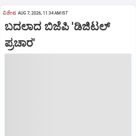
ವಿಶೇಷ
AUG 7, 2026, 11:34 AM IST
ಬದಲಾದ ಬಿಜೆಪಿ 'ಡಿಜಿಟಲ್‌
ಪ್ರಚಾರ'