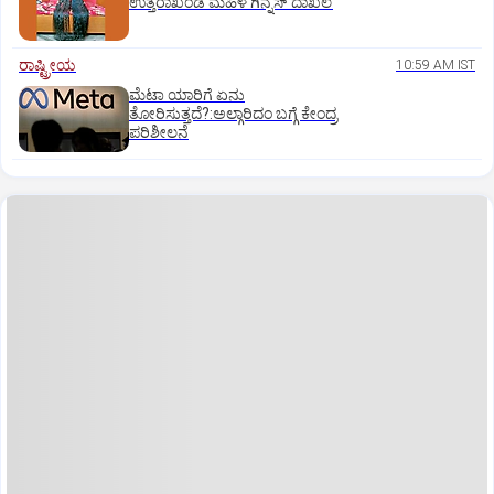
ಉತ್ತರಾಖಂಡ ಮಹಿಳೆ ಗಿನ್ನೆಸ್‌ ದಾಖಲೆ
ರಾಷ್ಟ್ರೀಯ
10:59 AM IST
ಮೆಟಾ ಯಾರಿಗೆ ಏನು
ತೋರಿಸುತ್ತದೆ?:ಅಲ್ಗಾರಿದಂ ಬಗ್ಗೆ ಕೇಂದ್ರ
ಪರಿಶೀಲನೆ