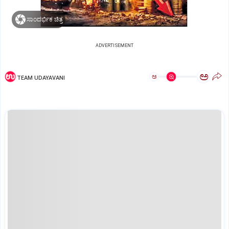
ಸಾಂದರ್ಭಿಕ ಚಿತ್ರ
ADVERTISEMENT
ಅ
ಅ
TEAM UDAYAVANI