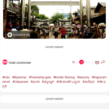
ಸಾಂದರ್ಭಿಕ ಚಿತ್ರ
ADVERTISEMENT
ಅ
ಅ
TEAM UDAYAVANI
#Indo
#Myanmar
#Friendship gate
#Border Sharing
#Security
#Regional t
ransit
#Udayavani
#ಭಾರತ
#ಮ್ಯಾನ್ಮಾರ್‌
#ಗಡಿ ಹಂಚಿಕೆ ಒಪ್ಪಂದ
#ಮಣಿಪುರ
#ಗಡಿ ಭ
ದ್ರತೆ
ADVERTISEMENT