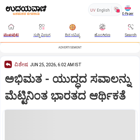
UV
English
E-Paper
ಮುಖಪುಟ
ಸುದ್ದಿ ವಿಭಾಗ
ದಿನ ಭವಿಷ್ಯ
ಹೊಂಗಿರಣ
Search
ADVERTISEMENT
ವಿಶೇಷ
JUN 25, 2026, 6:02 AM IST
ಅಭಿಮತ - ಯುದ್ಧದ ಸವಾಲನ್ನು
ಮೆಟ್ಟಿನಿಂತ ಭಾರತದ ಆರ್ಥಿಕತೆ