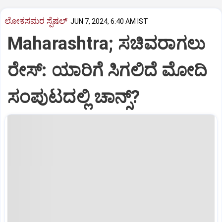
ಲೋಕಸಮರ ಸ್ಪೆಷಲ್‌
JUN 7, 2024, 6:40 AM IST
Maharashtra; ಸಚಿವರಾಗಲು
ರೇಸ್‌: ಯಾರಿಗೆ ಸಿಗಲಿದೆ ಮೋದಿ
ಸಂಪುಟದಲ್ಲಿ ಚಾನ್ಸ್‌?