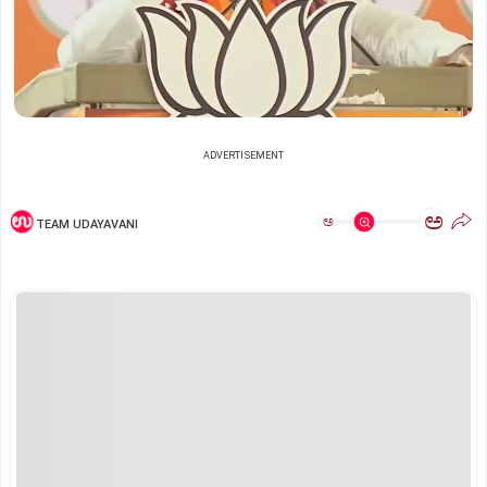
ADVERTISEMENT
ಅ
ಅ
TEAM UDAYAVANI