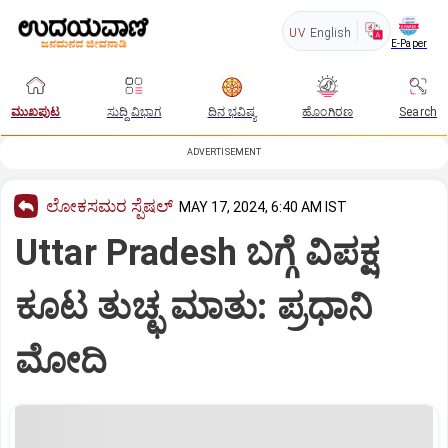
UV
English
E-Paper
ಮುಖಪುಟ
ಸುದ್ದಿ ವಿಭಾಗ
ದಿನ ಭವಿಷ್ಯ
ಹೊಂಗಿರಣ
Search
ADVERTISEMENT
ಲೋಕಸಮರ ಸ್ಪೆಷಲ್‌
MAY 17, 2024, 6:40 AM IST
Uttar Pradesh ಬಗ್ಗೆ ವಿಪಕ್ಷ
ಕೂಟ ತುಚ್ಛ ಮಾತು: ಪ್ರಧಾನಿ
ಮೋದಿ