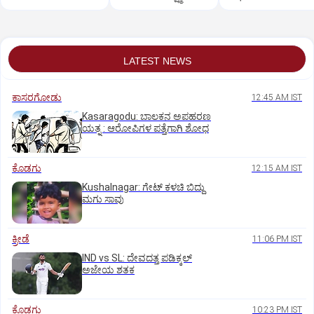
ಶಿವಸೇನೆ(ಯುಬಿಟಿ)
ಸಿಟ್ಟು?
LATEST NEWS
ಕಾಸರಗೋಡು
12:45 AM IST
Kasaragodu: ಬಾಲಕನ ಅಪಹರಣ
ಯತ್ನ : ಆರೋಪಿಗಳ ಪತ್ತೆಗಾಗಿ ಶೋಧ
ಕೊಡಗು
12:15 AM IST
Kushalnagar: ಗೇಟ್ ಕಳಚಿ ಬಿದ್ದು
ಮಗು ಸಾವು
ಕ್ರೀಡೆ
11:06 PM IST
IND vs SL: ದೇವದತ್ತ ಪಡಿಕ್ಕಲ್‌
ಅಜೇಯ ಶತಕ
ಕೊಡಗು
10:23 PM IST