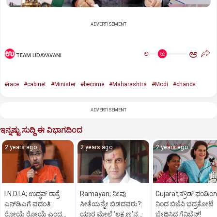
ADVERTISEMENT
ಅ
ಅ
TEAM UDAYAVANI
#race
#cabinet
#Minister
#become
#Maharashtra
#Modi
#chance
ADVERTISEMENT
ಇನ್ನಷ್ಟು ಸುದ್ದಿ ಈ ವಿಭಾಗದಿಂದ
2 years ago
2 years ago
2 years ago
I.N.D.I.A; ಉದ್ಧವ್‌ ಠಾಕ್ರೆ
Ramayan; ನೀವು
Gujarat;ಕ್ರೌಡ್‌ ಫಂಡಿಂಗ
ಎನ್‌ಡಿಎಗೆ ವದಂತಿ:
ಸೀತೆಯನ್ನೇ ಬಿಡದವರು?:
ನಿಂದ ಬಿಜೆಪಿ ಭದ್ರಕೋಟೆ
ರೋಯೆ ರೋಯೆ ಎಂದ
ಯಾರ ಮೇಲೆ ‘ಲಕ್ಷ್ಮಣ’ನ
ಬೇಧಿಸಿದ ಗೆನಿಬೆನ್‌!