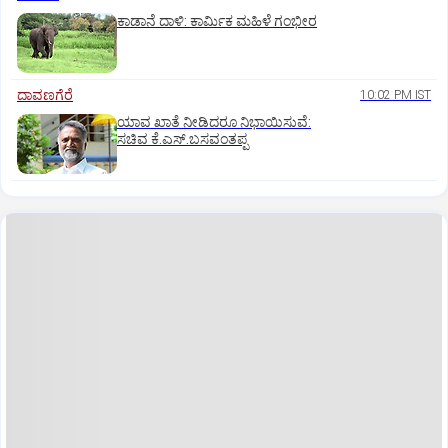
ಕಾಡಾನೆ ದಾಳಿ: ಕಾರ್ಮಿಕ ಮಹಿಳೆ ಗಂಭೀರ
ದಾವಣಗೆರೆ
10:02 PM IST
ಯಾವ ಖಾತೆ ನೀಡಿದರೂ ನಿಭಾಯಿಸುವೆ:
ಸಚಿವ ಕೆ.ಎಸ್.ಬಸವಂತಪ್ಪ