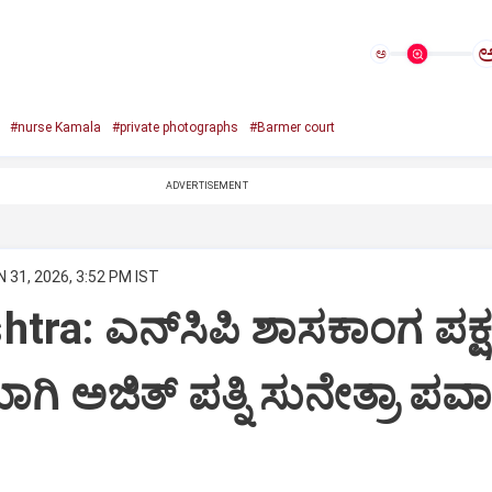
ಅ
#nurse Kamala
#private photographs
#Barmer court
ADVERTISEMENT
 31, 2026, 3:52 PM IST
tra: ಎನ್‌ಸಿಪಿ ಶಾಸಕಾಂಗ ಪಕ್
 ಅಜಿತ್‌ ಪತ್ನಿ ಸುನೇತ್ರಾ ಪವಾ