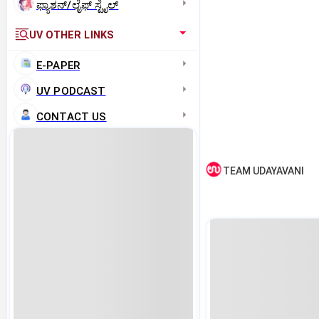
ಫ್ಯಾಶನ್/ಲೈಫ್‌ ಸ್ಟೈಲ್
UV OTHER LINKS
E-PAPER
UV PODCAST
CONTACT US
TEAM UDAYAVANI