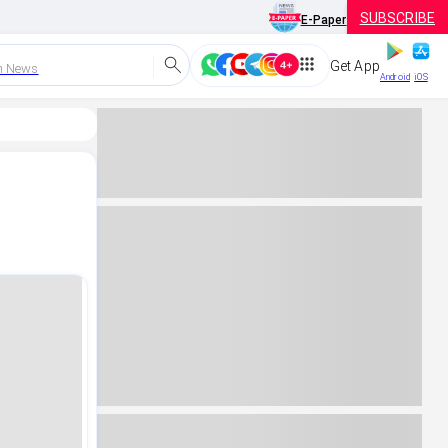
SUBSCRIBE
E-Paper
Get App
h News
Android
iOS
ಪ