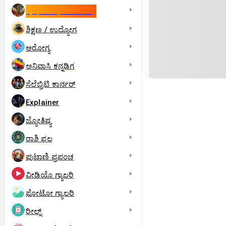
ಇಸ್ರೇಲ್- ಇರಾನ್‌ ಯುದ್ಧ
ಶಿಕ್ಷಣ / ಉದ್ಯೋಗ
ಆರೋಗ್ಯ
ಅನಿವಾಸಿ ಕನ್ನಡಿಗ
ಸೆಲೆಬ್ರಿಟಿ ಕಾರ್ನರ್‌
Explainer
ಜ್ಯೋತಿಷ್ಯ
ರಾಶಿ ಫಲ
ಪುಟಾಣಿ ಪ್ರಪಂಚ
ವೀಡಿಯೊ ಗ್ಯಾಲರಿ
ಫೋಟೋ ಗ್ಯಾಲರಿ
ರೀಲ್ಸ್