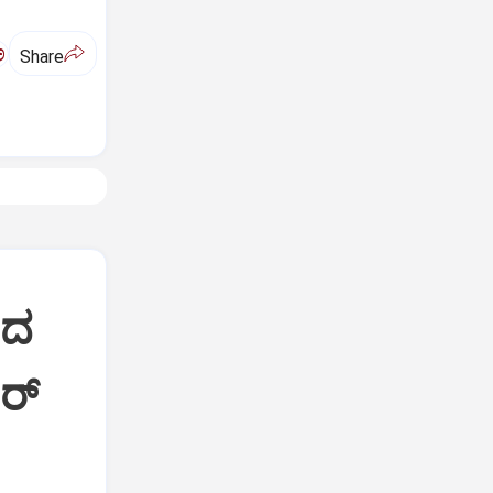
ಅ
Share
ಷದ
ರ್‌