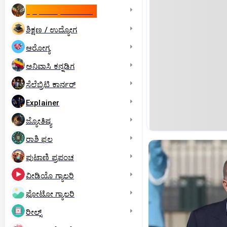
ಇಸ್ರೇಲ್- ಇರಾನ್‌ ಯುದ್ಧ
ಶಿಕ್ಷಣ / ಉದ್ಯೋಗ
ಆರೋಗ್ಯ
ಅನಿವಾಸಿ ಕನ್ನಡಿಗ
ಸೆಲೆಬ್ರಿಟಿ ಕಾರ್ನರ್‌
Explainer
ಜ್ಯೋತಿಷ್ಯ
ರಾಶಿ ಫಲ
ಪುಟಾಣಿ ಪ್ರಪಂಚ
ವೀಡಿಯೊ ಗ್ಯಾಲರಿ
ಫೋಟೋ ಗ್ಯಾಲರಿ
ರೀಲ್ಸ್