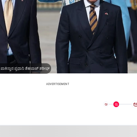
, ಪಾಕಿಸ್ತಾನ ಪ್ರಧಾನಿ ಶೆಹಬಾಜ್‌ ಶರೀಫ್
ADVERTISEMENT
ಅ