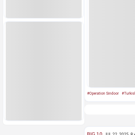
#Operation Sindoor
#Turkis
BIG 10
JUL 22, 2025, 8