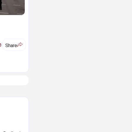
ಅ
Share