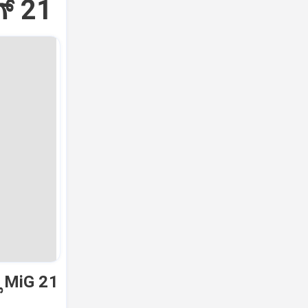
್‌ 21
ಿ MiG 21