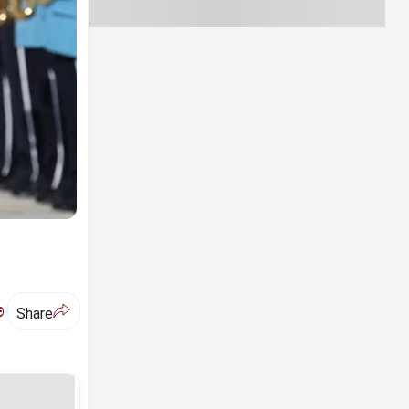
ಅ
Share