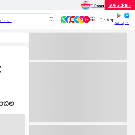
SUBSCRIBE
E-Paper
Get App
h News
Android
iOS
:
ಬೆಂಬಲ