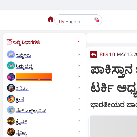
English
UV
ಸುದ್ದಿ ವಿಭಾಗಗಳು
BIG 10
MAY 15, 2
ಸುದ್ದಿಗಳು
ಪಾಕಿಸ್ತಾನ
ನಿಮ್ಮ ಜಿಲ್ಲೆ
ಕಾಮನ್‌ ವೆಲ್ತ್‌ ಗೇಮ್ಸ್‌
ಟರ್ಕಿ ಅಧ್
ಸಿನೆಮಾ
ಕ್ರೀಡೆ
ಭಾರತೀಯರ ಬಾಯ್ಕ
ವೆಬ್ ಎಕ್ಸ್‌ಕ್ಲೂಸಿವ್
ಕ್ರೈಮ್
ವೈವಿಧ್ಯ