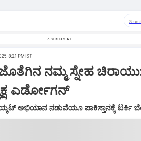
Searc
ADVERTISEMENT
025, 8:21 PM IST
 ಜೊತೆಗಿನ ನಮ್ಮ ಸ್ನೇಹ ಚಿರಾಯು
ಯಕ್ಷ ಎರ್ಡೋಗನ್‌
ಟ್‌ ಅಭಿಯಾನ ನಡುವೆಯೂ ಪಾಕಿಸ್ತಾನಕ್ಕೆ ಟರ್ಕಿ 