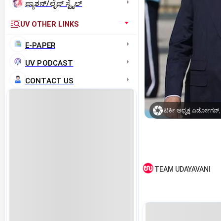
ಫ್ಯಾಶನ್/ಲೈಫ್‌ ಸ್ಟೈಲ್
UV OTHER LINKS
E-PAPER
UV PODCAST
CONTACT US
ಟರ್ಕಿ ಅಧ್ಯಕ್ಷ ಎರ್ಡೋಗನ್‌
TEAM UDAYAVANI