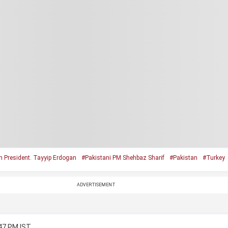
h President. Tayyip Erdogan
#Pakistani PM Shehbaz Sharif
#Pakistan
#Turkey
ADVERTISEMENT
:47 PM IST