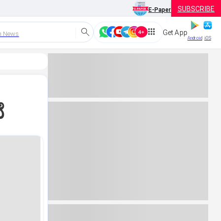
SUBSCRIBE
E-Paper
Get App
h News
Android
iOS
ೆ