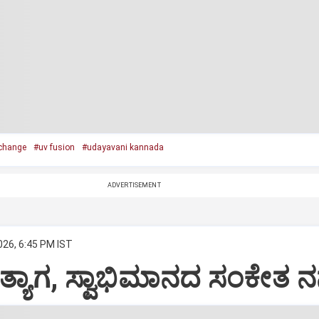
change
#uv fusion
#udayavani kannada
ADVERTISEMENT
026, 6:45 PM IST
ತ್ಯಾಗ, ಸ್ವಾಭಿಮಾನದ ಸಂಕೇತ ನನ