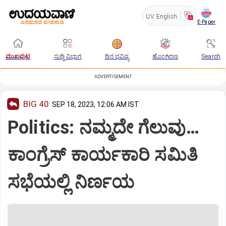
UV
English
E-Paper
ಮುಖಪುಟ
ಸುದ್ದಿ ವಿಭಾಗ
ದಿನ ಭವಿಷ್ಯ
ಹೊಂಗಿರಣ
Search
ADVERTISEMENT
BIG 40
SEP 18, 2023, 12:06 AM IST
Politics: ನಮ್ಮದೇ ಗೆಲುವು…
ಕಾಂಗ್ರೆಸ್‌ ಕಾರ್ಯಕಾರಿ ಸಮಿತಿ
ಸಭೆಯಲ್ಲಿ ನಿರ್ಣಯ