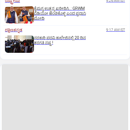
ರಾಷ್ಟ್ರೀಯ
9:26 AM IST
ಕೈಮಗ್ಗ ಉತ್ಪನ್ನ ಖರೀದಿಸಿ..: GRWM
ವಿಡಿಯೋ ಹಂಚಿಕೊಳ್ಳಿ ಎಂದ ಪ್ರಧಾನಿ
ಮೋದಿ
ದಕ್ಷಿಣಕನ್ನಡ
9:17 AM IST
ಸರಕಾರಿ ಪದವಿ ಕಾಲೇಜಿನಲ್ಲಿ 20 ದಿನ
ತರಗತಿ ನಷ್ಟ !