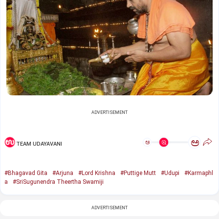
ADVERTISEMENT
ಅ
ಅ
TEAM UDAYAVANI
#Bhagavad Gita
#Arjuna
#Lord Krishna
#Puttige Mutt
#Udupi
#Karmaphl
a
#SriSugunendra Theertha Swamiji
ADVERTISEMENT