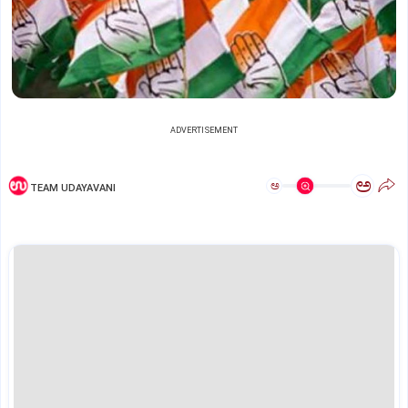
ADVERTISEMENT
ಅ
ಅ
TEAM UDAYAVANI