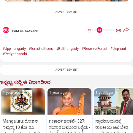
ADVERTISEMENT
ಅ
ಅ
TEAM UDAYAVANI
#Uppinangady
#forest officers
#Belthangady
#Reserve Forest
#elephant
#Periyashanthi
ADVERTISEMENT
ಇನ್ನಷ್ಟು ಸುದ್ದಿ ಈ ವಿಭಾಗದಿಂದ
1 year ago
1 year ago
1 year ago
Mangaluru: ರೋಶನ್‌
ಗೀತಾರ್ಥ ಚಿಂತನೆ- 327:
ನ್ಯಾಯಾಲಯದಲ್ಲಿ
ಸಲ್ಡಾನ್ಹಾ 10 ಕೋ.ರೂ.
ಸಂಸ್ಕಾರ ಬಲದಿಂದ ಒಳ್ಳೆಯ-
ರಾಜಕೀಯ ಆಟ ಬೇಡ: