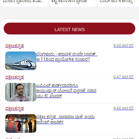
ವಂಚನೆ ಪ್ರಕರಣದ ತನಿಖೆ
ಕೆಟ್ಟ ಕೆಲಸಗಳಿಗೆ ಪ್ರೇರಣೆ
ಒಂದೇ ದಿನ 4 ಕೇಸಲ್ಲಿ
ಸಿಐಡಿಗೆ ವರ್ಗ
ಸುಪ್ರೀಂಕೋರ್ಟ್‌ ಅಭಿಮ
LATEST NEWS
ದಕ್ಷಿಣಕನ್ನಡ
9:50 AM IST
ಬೆಂಗಳೂರು - ಕರಾವಳಿ ವಂದೇ ಭಾರತ್‌ :
ಆ.11ರಿಂದ ಪ್ರಾಯೋಗಿಕ ಸಂಚಾರ?
ದಕ್ಷಿಣಕನ್ನಡ
9:47 AM IST
ಎಪಿಎಲ್‌ ಕಾರ್ಡ್‌ದಾರರಿಗೂ
ಆಯುಷ್ಮಾನ್‌ ಯೋಜನೆ ವಿಸ್ತರಣೆ: ಸಚಿವ
ಯು.ಟಿ. ಖಾದರ್
ದಕ್ಷಿಣಕನ್ನಡ
9:40 AM IST
ದಕ್ಷಿಣ ಕನ್ನಡ : ಸಾಧಾರಣ ಮಳೆ; ಇಂದು
ಆರೆಂಜ್‌ ಅಲರ್ಟ್