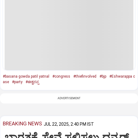
#basana gowda patil yatnal
#congress
#thiefinvolved
#bjp
#Eshwarappa c
ase
#party
#ಈಶ್ವರಪ್ಪ
ADVERTISEMENT
BREAKING NEWS
JUL 22, 2025, 2:40 PM IST
ಭಾರತಕ್ಕೆ ಸೇವೆ ಸಲ್ಲಿಸಲು ಧನ್ಕರ್‌