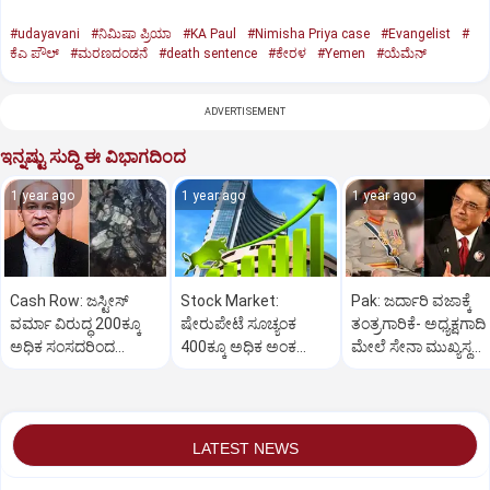
#udayavani
#ನಿಮಿಷಾ ಪ್ರಿಯಾ
#KA Paul
#Nimisha Priya case
#Evangelist
#
ಕೆಎ ಪೌಲ್
#ಮರಣದಂಡನೆ
#death sentence
#ಕೇರಳ
#Yemen
#ಯೆಮೆನ್‌
ADVERTISEMENT
ಇನ್ನಷ್ಟು ಸುದ್ದಿ ಈ ವಿಭಾಗದಿಂದ
1 year ago
1 year ago
1 year ago
Cash Row: ಜಸ್ಟೀಸ್‌
Stock Market:
Pak: ಜರ್ದಾರಿ ವಜಾಕ್ಕೆ
ವರ್ಮಾ ವಿರುದ್ಧ 200ಕ್ಕೂ
ಷೇರುಪೇಟೆ ಸೂಚ್ಯಂಕ
ತಂತ್ರಗಾರಿಕೆ- ಅಧ್ಯಕ್ಷಗಾದಿ
ಅಧಿಕ ಸಂಸದರಿಂದ
400ಕ್ಕೂ ಅಧಿಕ ಅಂಕ
ಮೇಲೆ ಸೇನಾ ಮುಖ್ಯಸ್ಥ
ಮಹಾಭಿಯೋಗಕ್ಕೆ
ಜಿಗಿತ-ದಿನಾಂತ್ಯದ
ಮುನೀರ್ ಚಿತ್ತ!
ಕೋರಿಕೆ…
ವಹಿವಾಟು ಅಂತ್ಯ
LATEST NEWS