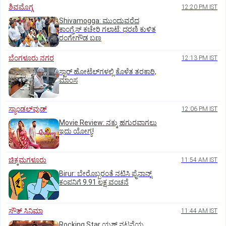
ಶಿವಮೊಗ್ಗ
12:20 PM IST
Shivamogga: ಮುಂದುವರೆದ
ಕಾಂಗ್ರೆಸ್ ಕಚೇರಿ ಗಲಾಟೆ: ಧರಣಿ ಕುಳಿತ
ರಂಗೇಗೌಡ ಬಣ
ಬೆಂಗಳೂರು ನಗರ
12:13 PM IST
ಸ್ಟಾರ್‌ ಹೋಟೆಲ್‌ಗ‌ಳಲ್ಲಿ ಕೊಳೆತ ತರಕಾರಿ,
ಮಾಂಸ
ಸ್ಯಾಂಡಲ್‌ವುಡ್‌
12:06 PM IST
Movie Review: ನಕ್ಕು ಹಗುರವಾಗಲು
ಇದು ಯೋಗ್ಯ!
ಚಿಕ್ಕಮಗಳೂರು
11:54 AM IST
Birur: ಬೇರೊಬ್ಬರಂತೆ ನಟಿಸಿ ಫೈನಾನ್ಸ್
ಕಂಪನಿಗೆ 9.91 ಲಕ್ಷ ವಂಚನೆ
ಸೌತ್‌ ಸಿನಿಮಾ
11:44 AM IST
Rocking Star ಯಶ್‌ ನಟನೆಯ