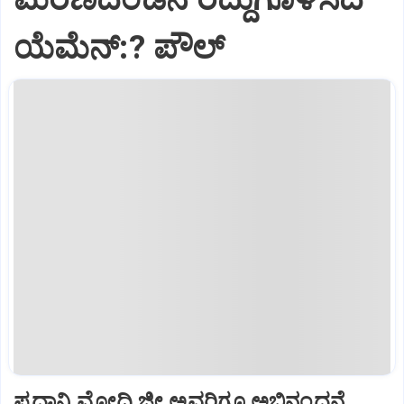
ಯೆಮೆನ್:? ಪೌಲ್
ಪ್ರಧಾನಿ ಮೋದಿ ಜೀ ಅವರಿಗೂ ಅಭಿನಂದನೆ