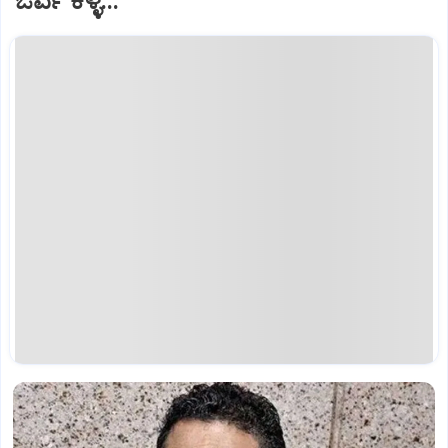
ಓರ್ವ ಕಳ್ಳ...