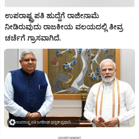
ಉಪರಾಷ್ಟ್ರಪತಿ ಹುದ್ದೆಗೆ ರಾಜೀನಾಮೆ
ನೀಡಿರುವುದು ರಾಜಕೀಯ ವಲಯದಲ್ಲಿ ತೀವ್ರ
ಚರ್ಚೆಗೆ ಗ್ರಾಸವಾಗಿದೆ.
ಉಪರಾಷ್ಟ್ರಪತಿ ಜಗದೀಪ್‌ ಧನ್ಕರ್-ಪ್ರಧಾನಿ ಮೋದಿ
ADVERTISEMENT