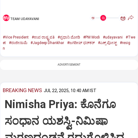
ಅ
ಅ
TEAM UDAYAVANI
#Vice President
#ಉಪ ರಾಷ್ಟ್ರಪತಿ
#ಪ್ರಧಾನಿ ಮೋದಿ
#PM Modi
#udayavani
#Twe
et
#ರಾಜೀನಾಮೆ
#Jagdeep Dhankhar
#ಜಗದೀಪ್‌ ಧನ್‌ಕರ್‌
#ಎಕ್ಸ್‌ ಪೋಸ್ಟ್
#resig
n
ADVERTISEMENT
BREAKING NEWS
JUL 22, 2025, 10:40 AM IST
Nimisha Priya: ಕೊನೆಗೂ
ಸಂಧಾನ ಯಶಸ್ವಿ-ನಿಮಿಷಾ
ಮರಣದಂಡನೆ ರದ್ದುಗೊಳಿಸಿದ