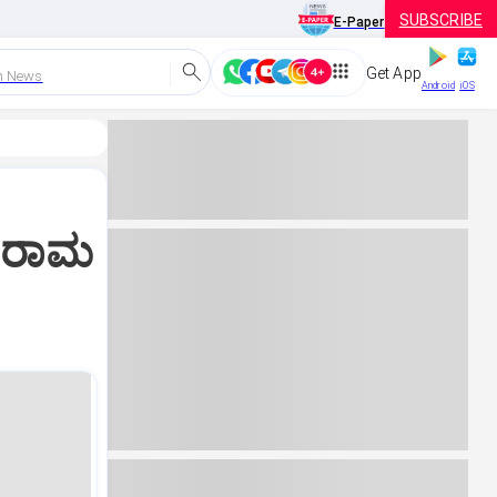
SUBSCRIBE
E-Paper
Get App
h News
Android
iOS
ಮ ರಾಮ