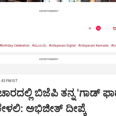
ADVERTISEMENT
ಅ
#Birthday Celebration
#ಮುಂಬಯಿ
#Udayavani Digital
#Udayavani Kannada
#Ud
ADVERTISEMENT
4:43 PM IST
ಾರದಲ್ಲಿ ಬಿಜೆಪಿ ತನ್ನ 'ಗಾಡ್ ಫಾ
ೇಳಲಿ: ಅಭಿಜೀತ್ ದೀಪ್ಕೆ