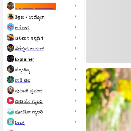
ಇಸ್ರೇಲ್- ಇರಾನ್‌ ಯುದ್ಧ
ಶಿಕ್ಷಣ / ಉದ್ಯೋಗ
ಆರೋಗ್ಯ
ಅನಿವಾಸಿ ಕನ್ನಡಿಗ
ಸೆಲೆಬ್ರಿಟಿ ಕಾರ್ನರ್‌
Explainer
ಜ್ಯೋತಿಷ್ಯ
ರಾಶಿ ಫಲ
ಪುಟಾಣಿ ಪ್ರಪಂಚ
ವೀಡಿಯೊ ಗ್ಯಾಲರಿ
ಫೋಟೋ ಗ್ಯಾಲರಿ
ರೀಲ್ಸ್