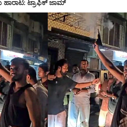
ು ಹಾರಾಟ: ಟ್ರಾಫಿಕ್‌ ಜಾಮ್