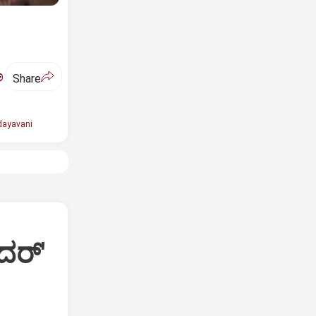
ಅ
Share
ayavani
ದರ್'