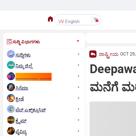
English
UV
ಸುದ್ದಿ ವಿಭಾಗಗಳು
ರಾಷ್ಟ್ರೀಯ
OCT 29,
ಸುದ್ದಿಗಳು
Deepawa
ನಿಮ್ಮ ಜಿಲ್ಲೆ
ಕಾಮನ್‌ ವೆಲ್ತ್‌ ಗೇಮ್ಸ್‌
ಮನೆಗೆ ಮರ
ಸಿನೆಮಾ
ಕ್ರೀಡೆ
ವೆಬ್ ಎಕ್ಸ್‌ಕ್ಲೂಸಿವ್
ಕ್ರೈಮ್
ವೈವಿಧ್ಯ