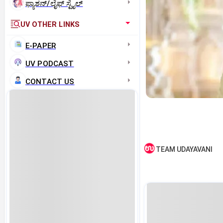
ಫ್ಯಾಶನ್/ಲೈಫ್‌ ಸ್ಟೈಲ್
UV OTHER LINKS
E-PAPER
UV PODCAST
CONTACT US
TEAM UDAYAVANI