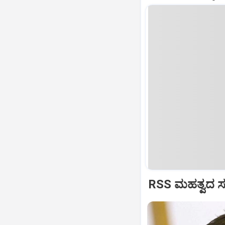
RSS ಮಹತ್ವದ ಸಂವ