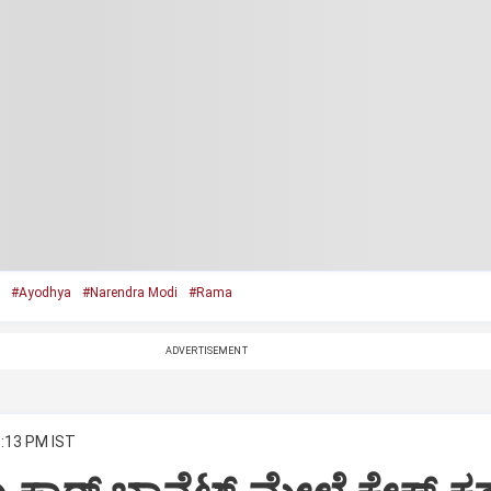
#Ayodhya
#Narendra Modi
#Rama
ADVERTISEMENT
8:13 PM IST