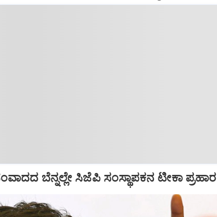
ಾದದ ಬೆನ್ನಲ್ಲೇ ಸಿಜೆಪಿ ಸಂಸ್ಥಾಪಕನ ಟೀಕಾ ಪ್ರಹಾರ